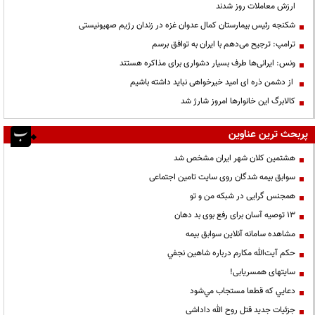
ارزش معاملات روز شدند
شکنجه رئیس بیمارستان کمال عدوان غزه در زندان رژیم صهیونیستی
ترامپ: ترجیح می‌دهم با ایران به توافق برسم
ونس: ایرانی‌ها طرف بسیار دشواری برای مذاکره هستند
از دشمن ذره ای امید خیرخواهی نباید داشته باشیم
کالابرگ این خانوارها امروز شارژ شد
پربحث ترین عناوین
هشتمین کلان شهر ایران مشخص شد
سوابق بیمه شدگان روی سایت تامین اجتماعی
همجنس گرایی در شبکه من و تو
13 توصیه آسان برای رفع بوی بد دهان
مشاهده سامانه آنلاين سوابق بیمه
حكم آيت‌الله مكارم درباره شاهين نجفي
سایتهای همسریابی!
دعايي كه قطعا مستجاب مي‌شود
جزئیات جدید قتل روح الله داداشی