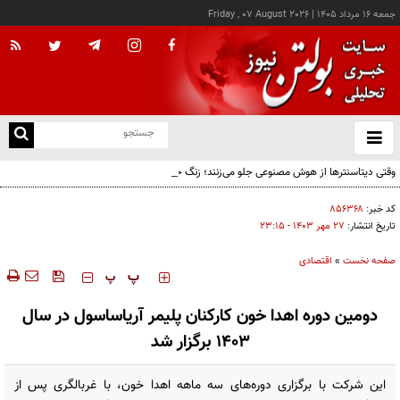
جمعه ۱۶ مرداد ۱۴۰۵
|
Friday , 07 August 2026
از
و
ته
وقتی دیتاسنترها از هوش مصنوعی جلو می‌زنند؛ زنگ خطر برای اقتصاد AI
ن
نو
کد خبر:
۸۵۶۳۶۸
تاریخ انتشار:
۲۷ مهر ۱۴۰۳ - ۲۳:۱۵
صفحه نخست
»
اقتصادی
‍‍‍ پ
پ
دومین دوره اهدا خون کارکنان پلیمر آریاساسول در سال
١۴٠٣ برگزار شد
این شرکت با برگزاری دوره‌های سه ماهه اهدا خون، با غربالگری پس از