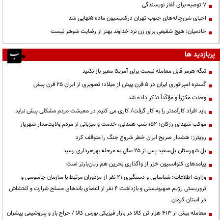
۷ توصیه برای آغاز نویسندگی
احیای شن‌چاله‌های جنوب تهران درکمیسیون ماده ۵نهایی شد
خادمیان: هیچ شفیعی برای زن نزد خداوند بهتر از رضایت شوهر نیست
پربازدید ها
تنگه هرمز قابل معامله نیست برای آمریکا معبر باز نکنید
گستره امپراتوری ایران در ۵ قرن پیش از میلاد؛ تصویری از ایران ۲۵ قرن پیش
وحدت مکرّراً و مؤکّداً تذکر داده شد
باید افراد کارآمدتر را به کار گرفت/ کاری می کنیم در معیشت مردم مشکلی پیش نیاید
موکب شهدای رزکان؛ ۱۵۲ شب همدلی، خدمت و میزبانی از مردم ولایت‌مدار شهریار
رویترز: هشدار صریح ایران خطر شروع جنگ را متوقف کرد
پل شهرستان پل‌سفید پس از ۲۵ سال به مرحله بهره‌برداری رسید
پیامدهای کنوانسیون خزر از واگذاری بحرین هم زیان‌بارتر است
وزارت اطلاعات: شناسایی و دستگیری ۲۱ نفر از مزدوران مرتبط با سازمان جاسوسی و
تروریستی رژیم صهیونیستی و بازداشت ۴ نفر از اعضای باندهای مسلح شرارت و اغتشاش
در استان کرمان
معامله بیش از ۴۱۳ هزار تن کالا در بازار فیزیکی بورس کالا / حراج باز و پتروشیمی پیشران