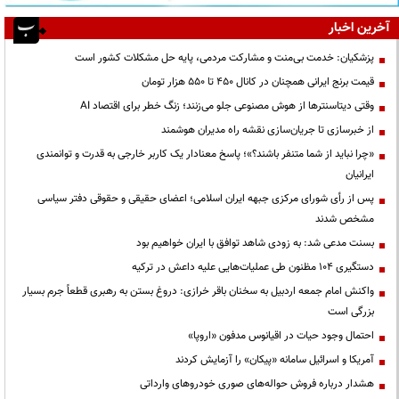
آخرین اخبار
پزشکیان: خدمت بی‌منت و مشارکت مردمی، پایه حل مشکلات کشور است
قیمت‌ برنج ایرانی همچنان در کانال ۴۵۰ تا ۵۵۰ هزار تومان
وقتی دیتاسنترها از هوش مصنوعی جلو می‌زنند؛ زنگ خطر برای اقتصاد AI
از خبرسازی تا جریان‌سازی نقشه راه مدیران هوشمند
«چرا نباید از شما متنفر باشند؟»؛ پاسخ معنادار یک کاربر خارجی به قدرت و توانمندی
ایرانیان
پس از رأی شورای مرکزی جبهه ایران اسلامی؛ اعضای حقیقی و حقوقی دفتر سیاسی
مشخص شدند
بسنت مدعی شد: به زودی شاهد توافق با ایران خواهیم بود
دستگیری ۱۰۴ مظنون طی عملیات‌هایی علیه داعش در ترکیه
واکنش امام جمعه اردبیل به سخنان باقر خرازی: دروغ بستن به رهبری قطعاً جرم بسیار
بزرگی است
احتمال وجود حیات در اقیانوس مدفون «اروپا»
آمریکا و اسرائیل سامانه «پیکان» را آزمایش کردند
هشدار درباره فروش حواله‌های صوری خودروهای وارداتی