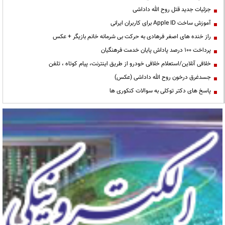
جزئیات جدید قتل روح الله داداشی
آموزش ساخت Apple ID برای کاربران ایرانی
راز خنده های اصغر فرهادی به حرکت بی شرمانه خانم بازیگر + عکس
پرداخت ۱۰۰ درصد پاداش پایان خدمت فرهنگیان
خلافی آنلاین/استعلام خلافی خودرو از طریق اینترنت، پیام کوتاه ، تلفن
جسدغرق درخون روح الله داداشی (عکس)
پاسخ های دکتر توکلی به سوالات کنکوری ها