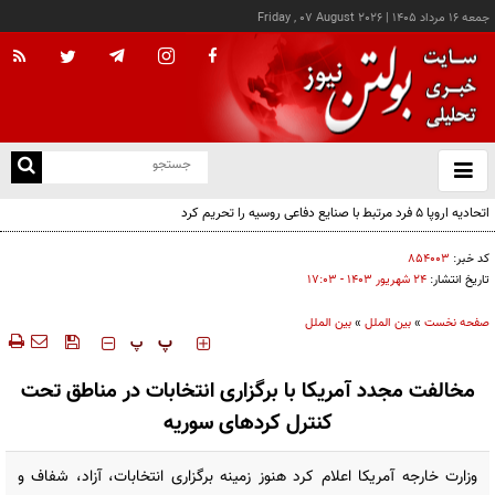
جمعه ۱۶ مرداد ۱۴۰۵
|
Friday , 07 August 2026
از
و
ته
اتحادیه اروپا ۵ فرد مرتبط با صنایع دفاعی روسیه را تحریم کرد
ن
نو
کد خبر:
۸۵۴۰۰۳
تاریخ انتشار:
۲۴ شهريور ۱۴۰۳ - ۱۷:۰۳
صفحه نخست
»
بین الملل
»
بین الملل
‍‍‍ پ
پ
مخالفت مجدد آمریکا با برگزاری انتخابات در مناطق تحت
کنترل کردهای سوریه
وزارت خارجه آمریکا اعلام کرد هنوز زمینه برگزاری انتخابات، آزاد، شفاف و