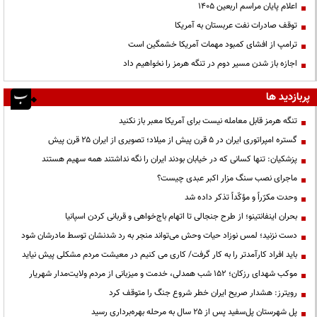
اعلام پایان مراسم اربعین ۱۴۰۵
توقف صادرات نفت عربستان به آمریکا
ترامپ از افشای کمبود مهمات آمریکا خشمگین است
اجازه باز شدن مسیر دوم در تنگه هرمز را نخواهیم داد
پربازدید ها
تنگه هرمز قابل معامله نیست برای آمریکا معبر باز نکنید
گستره امپراتوری ایران در ۵ قرن پیش از میلاد؛ تصویری از ایران ۲۵ قرن پیش
پزشکیان: تنها کسانی که در خیابان بودند ایران را نگه نداشتند همه سهیم هستند
ماجرای نصب سنگ مزار اکبر عبدی چیست؟
وحدت مکرّراً و مؤکّداً تذکر داده شد
بحران اینفانتینو؛ از طرح جنجالی تا اتهام باج‌خواهی و قربانی کردن اسپانیا
دست نزنید؛ لمس نوزاد حیات وحش می‌تواند منجر به رد شدنشان توسط مادرشان شود
باید افراد کارآمدتر را به کار گرفت/ کاری می کنیم در معیشت مردم مشکلی پیش نیاید
موکب شهدای رزکان؛ ۱۵۲ شب همدلی، خدمت و میزبانی از مردم ولایت‌مدار شهریار
رویترز: هشدار صریح ایران خطر شروع جنگ را متوقف کرد
پل شهرستان پل‌سفید پس از ۲۵ سال به مرحله بهره‌برداری رسید