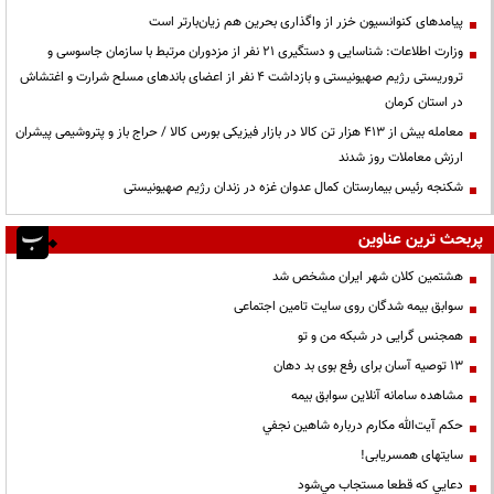
پیامدهای کنوانسیون خزر از واگذاری بحرین هم زیان‌بارتر است
وزارت اطلاعات: شناسایی و دستگیری ۲۱ نفر از مزدوران مرتبط با سازمان جاسوسی و
تروریستی رژیم صهیونیستی و بازداشت ۴ نفر از اعضای باندهای مسلح شرارت و اغتشاش
در استان کرمان
معامله بیش از ۴۱۳ هزار تن کالا در بازار فیزیکی بورس کالا / حراج باز و پتروشیمی پیشران
ارزش معاملات روز شدند
شکنجه رئیس بیمارستان کمال عدوان غزه در زندان رژیم صهیونیستی
پربحث ترین عناوین
هشتمین کلان شهر ایران مشخص شد
سوابق بیمه شدگان روی سایت تامین اجتماعی
همجنس گرایی در شبکه من و تو
13 توصیه آسان برای رفع بوی بد دهان
مشاهده سامانه آنلاين سوابق بیمه
حكم آيت‌الله مكارم درباره شاهين نجفي
سایتهای همسریابی!
دعايي كه قطعا مستجاب مي‌شود