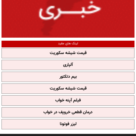
لینک های مفید
قیمت شیشه سکوریت
آلپاری
بیم دتکتور
قیمت شیشه سکوریت
فیلم آپنه خواب
درمان قطعی خروپف در خواب
لیزر فوتونا