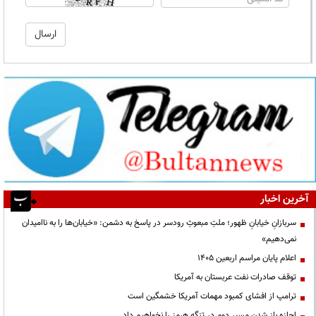
آخرین اخبار
سربازانِ خیابانِ ظهور؛ ملتِ مبعوثِ رودسر در پاسخ به دشمن: «خیابان‌ها را به ناامیدان
نمی‌دهیم»
اعلام پایان مراسم اربعین ۱۴۰۵
توقف صادرات نفت عربستان به آمریکا
ترامپ از افشای کمبود مهمات آمریکا خشمگین است
اجازه باز شدن مسیر دوم در تنگه هرمز را نخواهیم داد