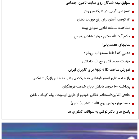
سوابق بیمه شدگان روی سایت تامین اجتماعی
همجنس گرایی در شبکه من و تو
13 توصیه آسان برای رفع بوی بد دهان
مشاهده سامانه آنلاين سوابق بیمه
حكم آيت‌الله مكارم درباره شاهين نجفي
سایتهای همسریابی!
دعايي كه قطعا مستجاب مي‌شود
جزئیات جدید قتل روح الله داداشی
آموزش ساخت Apple ID برای کاربران ایرانی
راز خنده های اصغر فرهادی به حرکت بی شرمانه خانم بازیگر + عکس
پرداخت ۱۰۰ درصد پاداش پایان خدمت فرهنگیان
خلافی آنلاین/استعلام خلافی خودرو از طریق اینترنت، پیام کوتاه ، تلفن
جسدغرق درخون روح الله داداشی (عکس)
پاسخ های دکتر توکلی به سوالات کنکوری ها