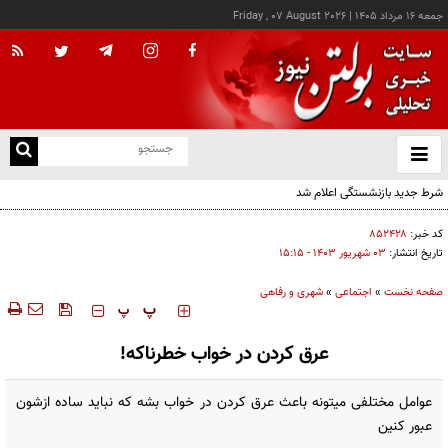
جمعه ۱۶ مرداد ۱۴۰۵
|
Friday , 07 August 2026
از
و
ته
شرط جدید بازنشستگی اعلام شد
ن
نو
کد خبر:
۸۵۲۴۲۸
تاریخ انتشار:
۰۳ شهريور ۱۴۰۳ - ۱۵:۱۵
صفحه نخست
»
اجتماعی
»
شهری و رفاهی
‍‍‍ پ
پ
عرق کردن در خواب خطرناکه!
عوامل مختلفی میتونه باعث عرق کردن در خواب بشه که نباید ساده ازشون
عبور کنین