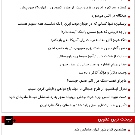
گستره امپراتوری ایران در ۵ قرن پیش از میلاد؛ تصویری از ایران ۲۵ قرن پیش
میانکاله در آتش می‌سوزد
پزشکیان: تنها کسانی که در خیابان بودند ایران را نگه نداشتند همه سهیم هستند
پارچه فروشی که هیچ نسبتی با بانک آینده ندارد!
تنگه هرمز قابل معامله نیست برای آمریکا معبر باز نکنید
نقض آتش‌بس و حملات رژیم صهیونیستی به جنوب لبنان
حمایت از هشت هزار نوآموز سیستان و بلوچستانی
جدال بهرام افشاری و امین حیایی در صدر جدول
وحدت مکرّراً و مؤکّداً تذکر داده شد
ماجرای نصب سنگ مزار اکبر عبدی چیست؟
بحران اینفانتینو؛ از طرح جنجالی تا اتهام باج‌خواهی و قربانی کردن اسپانیا
دست نزنید؛ لمس نوزاد حیات وحش می‌تواند منجر به رد شدنشان توسط مادرشان شود
تأملی بر خسارت‌های نامرئی وارد شده بر عاملان جنگ علیه ایران
پربحث ترین عناوین
هشتمین کلان شهر ایران مشخص شد