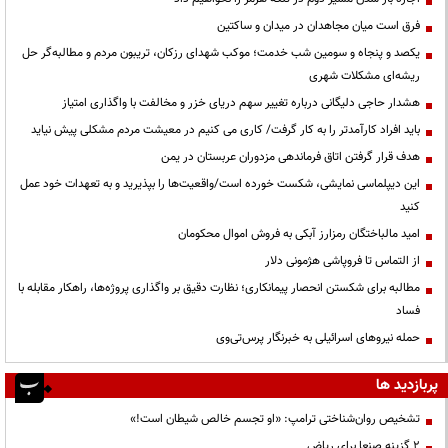
فرق است میان مجاهدان در میدان و ساکتین
یکصد و پنجاه و سومین شب خدمت؛ موکب شهدای رزکان، تریبون مردم و مطالبه‌گر حل
ریشه‌ای مشکلات شهری
هشدار حاجی دلیگانی درباره تغییر سهم دریای خزر و مخالفت با واگذاری امتیاز
باید افراد کارآمدتر را به کار گرفت/ کاری می کنیم در معیشت مردم مشکلی پیش نیاید
هدف قرار گرفتن اتاق‌ فرماندهی مزدوران عربستان در یمن
این دیپلماسی نمایشی، شکست خورده است/واقعیت‌ها را بپذیرید و به تعهدات خود عمل
کنید
امید مالباختگان رمزارز آبکی به فروش اموال محکومان
از التماس تا فروپاشی هژمونی دلار
مطالبه برای شکستن انحصار پیمانکاری؛ نظارت دقیق بر واگذاری پروژه‌ها، راهکار مقابله با
فساد
حمله نیروهای اسرائیلی به خبرنگار پرس‌تی‌وی
پربازدید ها
تشخیص روان‌شناختی ترامپ: «او تجسم خالص شیطان است!»
۲ گزینه صنعا برای ریاض