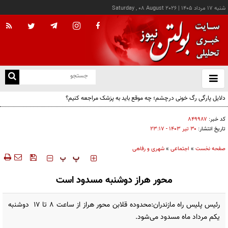
شنبه ۱۷ مرداد ۱۴۰۵
|
Saturday , 08 August 2026
از
و
ته
دلایل پارگی رگ خونی درچشم؛ چه موقع باید به پزشک مراجعه کنیم؟
ن
نو
کد خبر:
۸۴۹۹۸۷
تاریخ انتشار:
۳۰ تير ۱۴۰۳ - ۲۳:۱۷
صفحه نخست
»
اجتماعی
»
شهری و رفاهی
‍‍‍ پ
پ
محور هراز دوشنبه مسدود است
رئیس پلیس راه مازندران:محدوده قلابن محور هراز از ساعت ۸ تا ۱۷ دوشنبه
یکم مرداد ماه مسدود می‌شود.