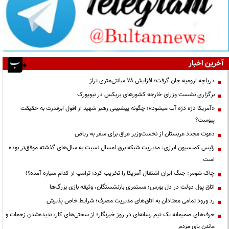
آخرین اخبار
دریاچه ارومیه جان گرفت؛ افزایش ۷۸ سانتی‌متری تراز
برگزاری نشست وزرای خارجه کشورهای بریکس در نیویورک
«آمریکا ذرّه ذرّه آب میشود»؛ چگونه پیشبینی رهبر شهید از افول ابرقدرت به حقیقت
پیوست؟
دعوت مجدد عربستان از نخست‌وزیر عراق برای سفر به ریاض
رئیس کمیسیون انرژی: مدیریت شبکه برق امسال نسبت به سال‌های گذشته موفق‌تر بوده
است
چاک شومر: جنگ ایران اشتغال آمریکا را تخریب کرد؛ ترامپ از کدام سیاره آمده؟!
اتاق پول دولت در دل بورس؛ مستمری بازنشستگان، وثیقه بازی بزرگ‌ها
رد ورود تمامی معتادان به اتاق‌های مدیریت مصرف؛ شرایط خاص پذیرش
حرف‌های صمیمانه یک تیم رسانه‌ای در روز خبرنگار؛ از سختی‌های کار، ندیده‌شدن زحمات و
ماندن پای مردم