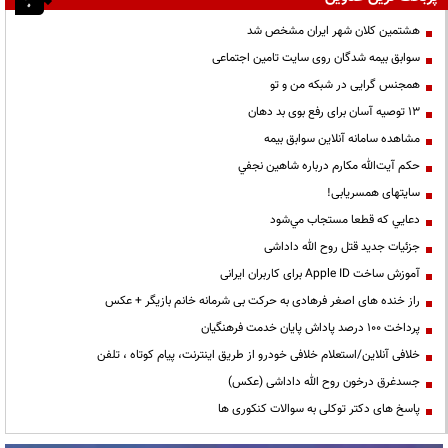
هشتمین کلان شهر ایران مشخص شد
سوابق بیمه شدگان روی سایت تامین اجتماعی
همجنس گرایی در شبکه من و تو
13 توصیه آسان برای رفع بوی بد دهان
مشاهده سامانه آنلاين سوابق بیمه
حكم آيت‌الله مكارم درباره شاهين نجفي
سایتهای همسریابی!
دعايي كه قطعا مستجاب مي‌شود
جزئیات جدید قتل روح الله داداشی
آموزش ساخت Apple ID برای کاربران ایرانی
راز خنده های اصغر فرهادی به حرکت بی شرمانه خانم بازیگر + عکس
پرداخت ۱۰۰ درصد پاداش پایان خدمت فرهنگیان
خلافی آنلاین/استعلام خلافی خودرو از طریق اینترنت، پیام کوتاه ، تلفن
جسدغرق درخون روح الله داداشی (عکس)
پاسخ های دکتر توکلی به سوالات کنکوری ها