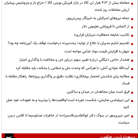
معامله بیش از ۴۱۳ هزار تن کالا در بازار فیزیکی بورس کالا / حراج باز و پتروشیمی پیشران
ارزش معاملات روز شدند
حمله نیروهای اسرائیلی به خبرنگار پرس‌تی‌وی
از التماس تا فروپاشی هژمونی دلار
تکذیب شایعه «معافیت سربازان فراری»
تقسیم غنایم مدیران یا دفاع از تولید؛ پشت‌پرده درخواست توقف یک آیین‌نامه چه بود؟
جهان با افزایش قیمت مواد غذایی مواجه است
هشدار حاجی دلیگانی درباره تغییر سهم دریای خزر و مخالفت با واگذاری امتیاز
آیت‌الله جوادی آملی: با هرکس که وحدت ملی و اسلامی را بشکند، باید مقابله کرد
مطالبه برای شکستن انحصار پیمانکاری؛ نظارت دقیق بر واگذاری پروژه‌ها، راهکار مقابله با
فساد
فرق است میان مجاهدان در میدان و ساکتین
این دیپلماسی نمایشی، شکست خورده است/واقعیت‌ها را بپذیرید و به تعهدات خود عمل
کنید
امیر دبیری‌مهر در سوگ دکتر ابوالقاسم قاسم‌زاده؛ از خاطرات صداوسیما تا کلاس درس
سیاست
پربحث ترین عناوین