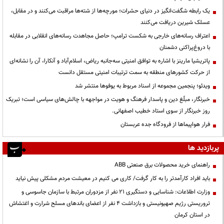
یک رابطه شگفت‌انگیز در دنیای حشرات؛ مورچه‌ها از شته‌ها مراقبت می‌کنند و در مقابل،
عسلک شیرین دریافت می‌کنند
اعتراف رسانه‌های خارجی به شکست ترامپ؛ حاصل مجاهدت رسانه‌های انقلابی در مقابله
با دروغ‌پراکنی دشمنان
پاتریشیا مارینز با اشاره به توافق امنیتی سه‌جانبه ریاض، اسلام‌آباد و آنکارا، آن را نشانه‌ای
از حرکت کشورهای منطقه به سمت ترتیبات امنیتی مستقل دانست
ویدئو؛ پنجمین مجموعه از اسناد مربوط به یوفوها منتشر شد
خبرنگار، مبلّغ دین و پاسدار فرهنگ و هویت در مواجهه با چالش‌های سیاسی است؛ تبریک
روز خبرنگار از سوی استاد خطیب اصفهانی.
فرار هواپیماها از فرودگاه جده عربستان
پربازدید ها
راهنمای خرید محصولات برق صنعتی ABB
باید افراد کارآمدتر را به کار گرفت/ کاری می کنیم در معیشت مردم مشکلی پیش نیاید
وزارت اطلاعات: شناسایی و دستگیری ۲۱ نفر از مزدوران مرتبط با سازمان جاسوسی و
تروریستی رژیم صهیونیستی و بازداشت ۴ نفر از اعضای باندهای مسلح شرارت و اغتشاش
در استان کرمان