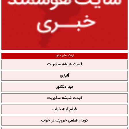
لینک های مفید
قیمت شیشه سکوریت
آلپاری
بیم دتکتور
قیمت شیشه سکوریت
فیلم آپنه خواب
درمان قطعی خروپف در خواب