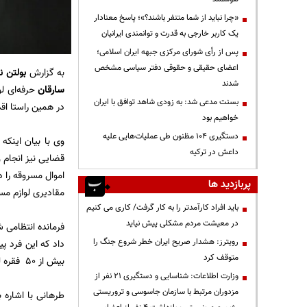
«چرا نباید از شما متنفر باشند؟»؛ پاسخ معنادار
یک کاربر خارجی به قدرت و توانمندی ایرانیان
پس از رأی شورای مرکزی جبهه ایران اسلامی؛
اعضای حقیقی و حقوقی دفتر سیاسی مشخص
به گزارش
بولتن نی
شدند
سارقان‌
حرفه‌ای ل
بسنت مدعی شد: به زودی شاهد توافق با ایران
در همین راستا اق
خواهیم بود
دستگیری ۱۰۴ مظنون طی عملیات‌هایی علیه
وی با بیان اینکه
داعش در ترکیه
قضایی نیز انجام 
اموال مسروقه را 
پربازدید ها
مقادیری لوازم م
باید افراد کارآمدتر را به کار گرفت/ کاری می کنیم
در معیشت مردم مشکلی پیش نیاید
رویترز: هشدار صریح ایران خطر شروع جنگ را
داد که این فرد پی
متوقف کرد
بیش از ۵۰ فقره لوازم و محتویات مسروقه داخل خودرو اعتراف کرد.
وزارت اطلاعات: شناسایی و دستگیری ۲۱ نفر از
مزدوران مرتبط با سازمان جاسوسی و تروریستی
طرهانی با اشاره 