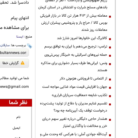
رژیم صهیونیستی و بازداشت ۴ نفر از اعضای
دادسرا شد. تحقی
باندهای مسلح شرارت و اغتشاش در استان کرمان
معامله بیش از ۴۱۳ هزار تن کالا در بازار فیزیکی
انتهای پیام
بورس کالا / حراج باز و پتروشیمی پیشران ارزش
برای مشاهده مطا
معاملات روز شدند
منبع:
ایسنا
کالابرگ این خانوارها امروز شارژ شد
برچسب ها:
سارقان
،
ترامپ: ترجیح می‌دهم با ایران به توافق برسم
حمله نیروهای اسرائیلی به خبرنگار پرس‌تی‌وی
ونس: ایرانی‌ها طرف بسیار دشواری برای مذاکره
گزارش خطا
هستند
شما می توانید مطالب 
از التماس تا فروپاشی هژمونی دلار
جهان با افزایش قیمت مواد غذایی مواجه است
nnews@gmail.com
تکذیب شایعه «معافیت سربازان فراری»
نظر شما
تقسیم غنایم مدیران یا دفاع از تولید؛ پشت‌پرده
درخواست توقف یک آیین‌نامه چه بود؟
نام
هشدار حاجی دلیگانی درباره تغییر سهم دریای
خزر و مخالفت با واگذاری امتیاز
ایمیل
آیت‌الله جوادی آملی: با هرکس که وحدت ملی و