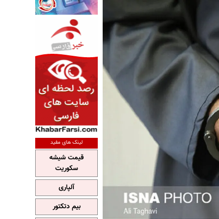
لینک های مفید
قیمت شیشه
سکوریت
آلپاری
بیم دتکتور