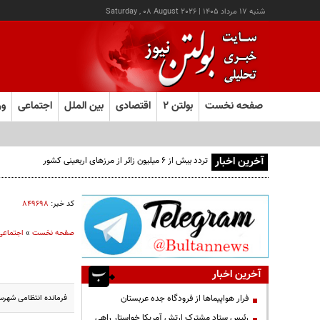
شنبه ۱۷ مرداد ۱۴۰۵
|
Saturday , 08 August 2026
صفحه نخست
بولتن ۲
اقتصادی
بین الملل
اجتماعی
ور
آخرین اخبار
تردد بیش از ۶ میلیون زائر از مرزهای اربعینی کشور
کد خبر:
۸۴۹۶۹۸
صفحه نخست
»
اجتماعی
آخرین اخبار
فرمانده انتظامی شهرستان ری
فرار هواپیماها از فرودگاه جده عربستان
رئیس ستاد مشترک ارتش آمریکا خواستار راهی