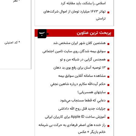
* نظر
اسلامی را بشکند، باید مقابله کرد
تهاتر ۱۶۷۳ میلیارد تومان از اموال شرکت‌های
تراستی
پربحث ترین عناوین
* کد امنیتی
هشتمین کلان شهر ایران مشخص شد
سوابق بیمه شدگان روی سایت تامین اجتماعی
همجنس گرایی در شبکه من و تو
13 توصیه آسان برای رفع بوی بد دهان
مشاهده سامانه آنلاين سوابق بیمه
حكم آيت‌الله مكارم درباره شاهين نجفي
سایتهای همسریابی!
دعايي كه قطعا مستجاب مي‌شود
جزئیات جدید قتل روح الله داداشی
آموزش ساخت Apple ID برای کاربران ایرانی
راز خنده های اصغر فرهادی به حرکت بی شرمانه
خانم بازیگر + عکس