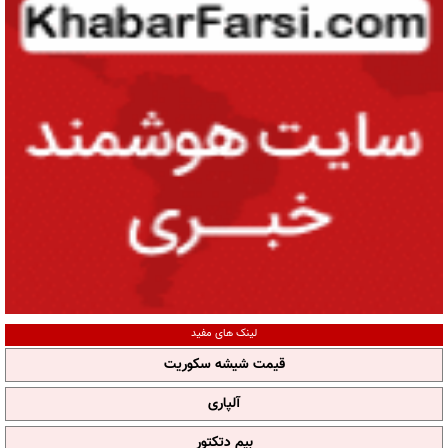
لینک های مفید
قیمت شیشه سکوریت
آلپاری
بیم دتکتور