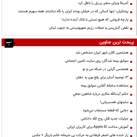
آمریکا ویزای سفیر برزیل را باطل کرد
پزشکیان: تنها کسانی که در خیابان بودند ایران را نگه نداشتند همه سهیم هستند
پارچه فروشی که هیچ نسبتی با بانک آینده ندارد!
نقض آتش‌بس و حملات رژیم صهیونیستی به جنوب لبنان
پربحث ترین عناوین
هشتمین کلان شهر ایران مشخص شد
سوابق بیمه شدگان روی سایت تامین اجتماعی
همجنس گرایی در شبکه من و تو
13 توصیه آسان برای رفع بوی بد دهان
مشاهده سامانه آنلاين سوابق بیمه
حكم آيت‌الله مكارم درباره شاهين نجفي
سایتهای همسریابی!
دعايي كه قطعا مستجاب مي‌شود
جزئیات جدید قتل روح الله داداشی
آموزش ساخت Apple ID برای کاربران ایرانی
راز خنده های اصغر فرهادی به حرکت بی شرمانه خانم بازیگر + عکس