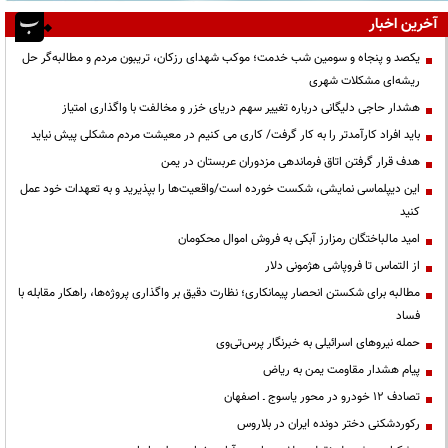
آخرین اخبار
یکصد و پنجاه و سومین شب خدمت؛ موکب شهدای رزکان، تریبون مردم و مطالبه‌گر حل
ریشه‌ای مشکلات شهری
هشدار حاجی دلیگانی درباره تغییر سهم دریای خزر و مخالفت با واگذاری امتیاز
باید افراد کارآمدتر را به کار گرفت/ کاری می کنیم در معیشت مردم مشکلی پیش نیاید
هدف قرار گرفتن اتاق‌ فرماندهی مزدوران عربستان در یمن
این دیپلماسی نمایشی، شکست خورده است/واقعیت‌ها را بپذیرید و به تعهدات خود عمل
کنید
امید مالباختگان رمزارز آبکی به فروش اموال محکومان
از التماس تا فروپاشی هژمونی دلار
مطالبه برای شکستن انحصار پیمانکاری؛ نظارت دقیق بر واگذاری پروژه‌ها، راهکار مقابله با
فساد
حمله نیروهای اسرائیلی به خبرنگار پرس‌تی‌وی
پیام هشدار مقاومت یمن به ریاض
تصادف ۱۲ خودرو در محور یاسوج ـ اصفهان
رکوردشکنی دختر دونده ایران در بلاروس