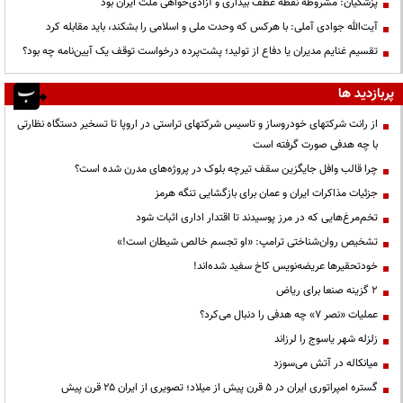
پزشکیان: مشروطه نقطه عطف بیداری و آزادی‌خواهی ملت ایران بود
آیت‌الله جوادی آملی: با هرکس که وحدت ملی و اسلامی را بشکند، باید مقابله کرد
تقسیم غنایم مدیران یا دفاع از تولید؛ پشت‌پرده درخواست توقف یک آیین‌نامه چه بود؟
پربازدید ها
از رانت‌ شرکتهای خودروساز و تاسیس شرکتهای تراستی در اروپا تا تسخیر دستگاه نظارتی
با چه هدفی صورت گرفته است
چرا قالب وافل جایگزین سقف تیرچه بلوک در پروژه‌های مدرن شده است؟
جزئیات مذاکرات ایران و عمان برای بازگشایی تنگه هرمز
تخم‌مرغ‌هایی که در مرز پوسیدند تا اقتدار اداری اثبات شود
تشخیص روان‌شناختی ترامپ: «او تجسم خالص شیطان است!»
خودتحقیرها عریضه‌نویس کاخ سفید شده‌اند!
۲ گزینه صنعا برای ریاض
عملیات «نصر ۷» چه هدفی را دنبال می‌کرد؟
زلزله شهر یاسوج را لرزاند
میانکاله در آتش می‌سوزد
گستره امپراتوری ایران در ۵ قرن پیش از میلاد؛ تصویری از ایران ۲۵ قرن پیش