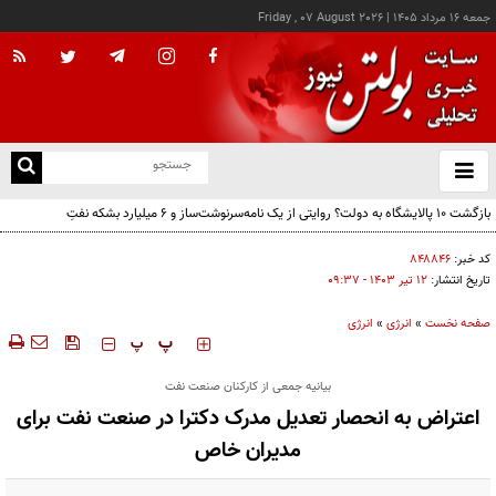
جمعه ۱۶ مرداد ۱۴۰۵
|
Friday , 07 August 2026
از
و
ته
بازگشت ۱۰ پالایشگاه به دولت؟ روایتی از یک نامه‌سرنوشت‌ساز و ۶ میلیارد بشکه نفتِ
ن
بدون‌حساب
نو
کد خبر:
۸۴۸۸۴۶
تاریخ انتشار:
۱۲ تير ۱۴۰۳ - ۰۹:۳۷
صفحه نخست
»
انرژی
»
انرژی
‍‍‍ پ
پ
بیانیه جمعی از کارکنان صنعت نفت
اعتراض به انحصار تعدیل مدرک دکترا در صنعت نفت برای
مدیران خاص