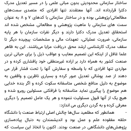
ساختار سازمانی محدودیتی بدون مبانی علمی را در مسیر تعدیل مدرک
دکترا قرارداده اند. آنها معتقدند تنها افرادی که متصدی سمت‌های
مطالعاتی/پژوهشی بوده و در ساختار سازمانی با کدهای ۷ و ۸ به عنوان
سمت های سازمانی با ماهیت پژوهشی و مطالعاتی مشخص شده اند
استحقاق تعدیل مدرک دکترا دارند و دیگر نفرات سازمان با هر پایه
سازمانی، ضرورت عملیاتی، تعهدات مالی و مشخصات پیچیده دیگر تا
سقف مدرک کارشناسی ارشد محق دریافت مزایا می‌باشند. این به ظاهر
علما غافل از اینکه این تصمیم معایب و عواقب ذیل را برای حیاتی ترین
صنعت کشور به همراه دارد بر اراده غیرمنطقی خود پافشاری کرده و در
مواردی تنها افرادی که با واسطه و سفارش آنها را تحت فشار قرار می
دهند از صد پوشالی تعدیل عبور کرده و بسیاری ناظرین و واقفین به
موضوع به دلیل منافع شخصی متاسفانه سکوت کرده و اگر بنده خدایی
هم موضوع را پیگیری نماید متاسفانه با فرافکنی مسئولین روبرو شده و
هیچ یک از آنها قبول مسئولیت ننموده و هر یک عامل تصمیم را دیگری
معرفی کرده و به گردن دیگری می اندازد:
- همانطور که مطلعید سال‌ها چالش اصلی ارتباط صنعت با دانشگاه
حلقه مفقوده علم و عمل بود و اندیشمندان به دنبال پیاده‌سازی
پژوهش‌های دانشگاهی در صنعت بودند. اکنون با اتخاذ این سیاست که