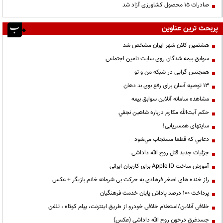
صادرات ۱۵ محصول کشاورزی آزاد شد
پربحث ترین عناوین
هشتمین کلان شهر ایران مشخص شد
سوابق بیمه شدگان روی سایت تامین اجتماعی
همجنس گرایی در شبکه من و تو
13 توصیه آسان برای رفع بوی بد دهان
مشاهده سامانه آنلاين سوابق بیمه
حكم آيت‌الله مكارم درباره شاهين نجفي
سایتهای همسریابی!
دعايي كه قطعا مستجاب مي‌شود
جزئیات جدید قتل روح الله داداشی
آموزش ساخت Apple ID برای کاربران ایرانی
راز خنده های اصغر فرهادی به حرکت بی شرمانه خانم بازیگر + عکس
پرداخت ۱۰۰ درصد پاداش پایان خدمت فرهنگیان
خلافی آنلاین/استعلام خلافی خودرو از طریق اینترنت، پیام کوتاه ، تلفن
جسدغرق درخون روح الله داداشی (عکس)