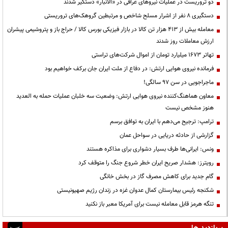
دو تروریست در عملیات نیروهای عراقی در «الانبار» دستگیر شدند
دستگیری ۸ نفر از اشرار مسلح شاخص و مرتبطین گروهک‌های تروریستی
معامله بیش از ۴۱۳ هزار تن کالا در بازار فیزیکی بورس کالا / حراج باز و پتروشیمی پیشران
ارزش معاملات روز شدند
تهاتر ۱۶۷۳ میلیارد تومان از اموال شرکت‌های تراستی
فرمانده نیروی هوایی ارتش: در دفاع از ملت ایران جان برکف خواهیم بود
ماجراجویی در سن ۹۷ سالگی!
معاون هماهنگ‌کننده نیروی هوایی ارتش: وضعیت سه خلبان عملیات حمله به العدید
هنوز مشخص نیست
ترامپ: ترجیح می‌دهم با ایران به توافق برسم
گزارشی از حادثه دریایی در سواحل عمان
ونس: ایرانی‌ها طرف بسیار دشواری برای مذاکره هستند
رویترز: هشدار صریح ایران خطر شروع جنگ را متوقف کرد
گام جدید برای کاهش مصرف گاز در بخش خانگی
شکنجه رئیس بیمارستان کمال عدوان غزه در زندان رژیم صهیونیستی
تنگه هرمز قابل معامله نیست برای آمریکا معبر باز نکنید