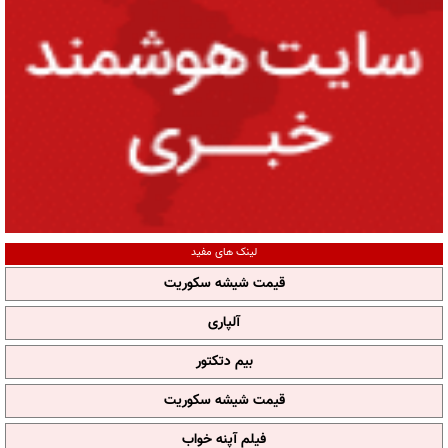
لینک های مفید
قیمت شیشه سکوریت
آلپاری
بیم دتکتور
قیمت شیشه سکوریت
فیلم آپنه خواب