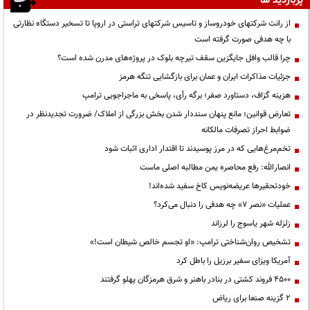
پربازدید ها
از رانت‌ شرکتهای خودروساز و تاسیس شرکتهای تراستی در اروپا تا تسخیر دستگاه نظارتی
با چه هدفی صورت گرفته است
چرا قالب وافل جایگزین سقف تیرچه بلوک در پروژه‌های مدرن شده است؟
جزئیات مذاکرات ایران و عمان برای بازگشایی تنگه هرمز
هزینه گزاف، دستاورد صفر؛ برگه رأی، پاسخی به ماجراجویی ترامپ
تعارض قوانین؛ مانع پنهان سنددار شدن بخش بزرگی از املاک/ ضرورت تجدیدنظر در
ضوابط احراز تصرفات مالکانه
تخم‌مرغ‌هایی که در مرز پوسیدند تا اقتدار اداری اثبات شود
انصارالله: رفع محاصره یمن مطالبه اصلی ماست
خودتحقیرها عریضه‌نویس کاخ سفید شده‌اند!
عملیات «نصر ۷» چه هدفی را دنبال می‌کرد؟
زلزله شهر یاسوج را لرزاند
تشخیص روان‌شناختی ترامپ: «او تجسم خالص شیطان است!»
آمریکا ویزای سفیر برزیل را باطل کرد
۴۵۰۰ فروند کشتی در بنادر باهنر و شرق هرمزگان پهلو گرفتند
۲ گزینه صنعا برای ریاض