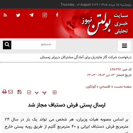
پنجشنبه ۱۵ مرداد ۱۴۰۵
|
Thursday , 06 August 2026
از
و
ته
درخواست شرکت گاز مازندران برای آمادگی مشترکان دربرابر زمستان
ن
نو
کد خبر:
۸۴۸۳۶۶
تاریخ انتشار:
۰۳ تير ۱۴۰۳ - ۲۲:۰۳
صفحه نخست
»
اقتصادی
»
گوناگون
‍‍‍ پ
پ
ارسال پستی فرش دستباف مجاز شد
بر اساس مصوبه هیات وزیران، هر شخص می تواند یک بار در سال ۲۴
مترمربع فرش دستباف ایرانی و ۴۰ مترمربع گلیم از طریق رویه پستی خارج