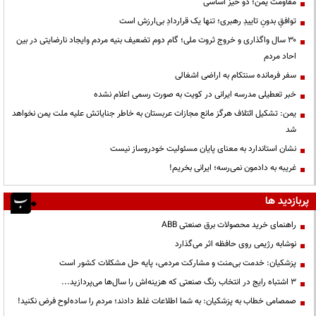
مقاومت یمن؛ دو خیز اساسی
توافقِ بدونِ تاییدِ رهبری؛ تنها یک قراردادِ بی‌ارزش است
۳۰ سال واگذاری و خروج ثروت ملی؛ گام دوم تضعیف بنیه مردم وایجاد نارضایتی در بین
احاد مردم
سفر فرمانده سنتکام به اراضی اشغالی
خبر تعطیلی مدرسه ایرانی در کویت به صورت رسمی اعلام نشده
یمن: تشکیل ائتلاف هرگز مانع مجازات عربستان به خاطر جنایاتش علیه ملت یمن نخواهد
شد
نشان استاندارد به معنای پایان مسئولیت خودروساز نیست
غریبه به دادمون نمی‌رسه؛ ایرانی بخریم!
پربازدید ها
راهنمای خرید محصولات برق صنعتی ABB
نوشابه رژیمی روی حافظه اثر می‌گذارد
پزشکیان: خدمت بی‌منت و مشارکت مردمی، پایه حل مشکلات کشور است
3 اشتباه رایج در انتخاب رنگ صنعتی که هزینه‌اش را سال‌ها می‌پردازید...
صمصامی خطاب به پزشکیان: به شما اطلاعات غلط دادند؛ مردم را ساده‌لوح فرض نکنید!