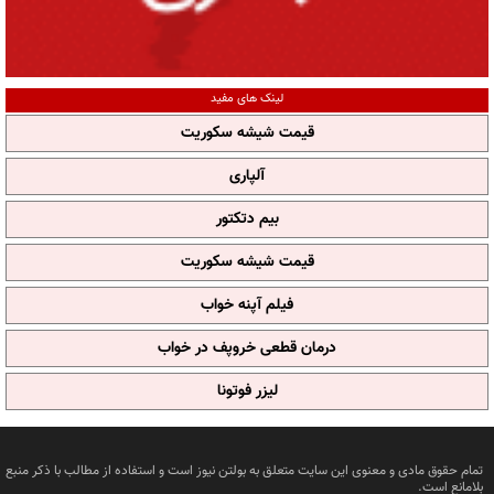
لینک های مفید
قیمت شیشه سکوریت
آلپاری
بیم دتکتور
قیمت شیشه سکوریت
فیلم آپنه خواب
درمان قطعی خروپف در خواب
لیزر فوتونا
تمام حقوق مادی و معنوی این سایت متعلق به بولتن نیوز است و استفاده از مطالب با ذکر منبع
بلامانع است.