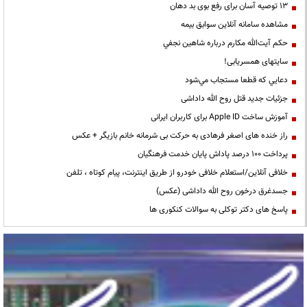
13 توصیه آسان برای رفع بوی بد دهان
مشاهده سامانه آنلاين سوابق بیمه
حكم آيت‌الله مكارم درباره شاهين نجفي
سایتهای همسریابی!
دعايي كه قطعا مستجاب مي‌شود
جزئیات جدید قتل روح الله داداشی
آموزش ساخت Apple ID برای کاربران ایرانی
راز خنده های اصغر فرهادی به حرکت بی شرمانه خانم بازیگر + عکس
پرداخت ۱۰۰ درصد پاداش پایان خدمت فرهنگیان
خلافی آنلاین/استعلام خلافی خودرو از طریق اینترنت، پیام کوتاه ، تلفن
جسدغرق درخون روح الله داداشی (عکس)
پاسخ های دکتر توکلی به سوالات کنکوری ها