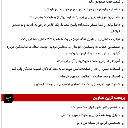
قیمت نفت صعودی ماند
هشدار درباره فروش حواله‌های صوری خودروهای وارداتی
خادمیان: هیچ شفیعی برای زن نزد خداوند بهتر از رضایت شوهر نیست
«چرا نباید از شما متنفر باشند؟»؛ پاسخ معنادار یک کاربر خارجی به قدرت و توانمندی
ایرانیان
ترافیک کشتیرانی از طریق تنگه هرمز در یک هفته به ۳۳ کشتی کاهش یافت
صمصامی خطاب به پزشکیان: خودتان در مجلس بودید؛ دیدید انتقادات نمایندگان درباره
گران‌سازی ارز بود، نه واگذاری ایران‌خودرو
آمریکا و اسرائیل سامانه «پیکان» را آزمایش کردند
استفاده بیش از حد از صفحه‌نمایش می‌تواند به مغز کودکان آسیب ماندگار وارد کند
احتمال وجود حیات در اقیانوس مدفون «اروپا»
شکایت نیومکزیکو از وزارت دادگستری ترامپ بر سر پرونده اپستین
پربحث ترین عناوین
هشتمین کلان شهر ایران مشخص شد
سوابق بیمه شدگان روی سایت تامین اجتماعی
همجنس گرایی در شبکه من و تو