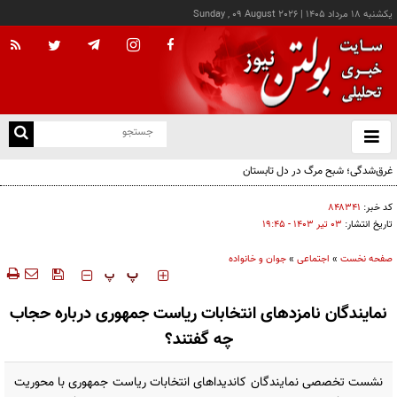
يکشنبه ۱۸ مرداد ۱۴۰۵
|
Sunday , 09 August 2026
از
و
ته
غرق‌شدگی؛ شبح مرگ در دل تابستان
ن
نو
کد خبر:
۸۴۸۳۴۱
تاریخ انتشار:
۰۳ تير ۱۴۰۳ - ۱۹:۴۵
صفحه نخست
»
اجتماعی
»
جوان و خانواده
‍‍‍ پ
پ
نمایندگان نامزدهای انتخابات ریاست جمهوری درباره حجاب
چه گفتند؟
نشست تخصصی نمایندگان کاندیداهای انتخابات ریاست جمهوری با محوریت