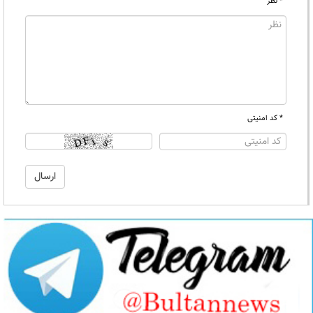
* نظر
* کد امنیتی