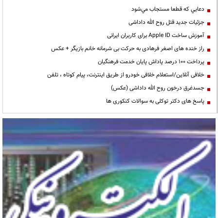
دعايي كه قطعا مستجاب مي‌شود
جزئیات جدید قتل روح الله داداشی
آموزش ساخت Apple ID برای کاربران ایرانی
راز خنده های اصغر فرهادی به حرکت بی شرمانه خانم بازیگر + عکس
پرداخت ۱۰۰ درصد پاداش پایان خدمت فرهنگیان
خلافی آنلاین/استعلام خلافی خودرو از طریق اینترنت، پیام کوتاه ، تلفن
جسدغرق درخون روح الله داداشی (عکس)
پاسخ های دکتر توکلی به سوالات کنکوری ها