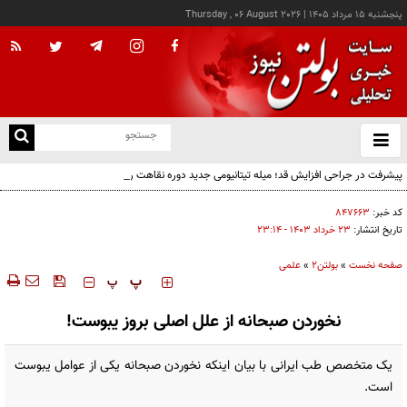
پنجشنبه ۱۵ مرداد ۱۴۰۵
|
Thursday , 06 August 2026
از
و
ته
پیشرفت در جراحی افزایش قد؛ میله تیتانیومی جدید دوره نقاهت را از چند ماه به چند هفته
ن
کاهش می‌دهد
نو
کد خبر:
۸۴۷۶۶۳
تاریخ انتشار:
۲۳ خرداد ۱۴۰۳ - ۲۳:۱۴
صفحه نخست
»
بولتن2
»
علمی
‍‍‍ پ
پ
نخوردن صبحانه از علل اصلی بروز یبوست!
یک متخصص طب ایرانی با بیان اینکه نخوردن صبحانه یکی از عوامل یبوست
است.