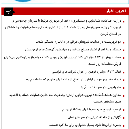
آخرین اخبار
وزارت اطلاعات: شناسایی و دستگیری ۲۱ نفر از مزدوران مرتبط با سازمان جاسوسی و
تروریستی رژیم صهیونیستی و بازداشت ۴ نفر از اعضای باندهای مسلح شرارت و اغتشاش
در استان کرمان
دو تروریست در عملیات نیروهای عراقی در «الانبار» دستگیر شدند
دستگیری ۸ نفر از اشرار مسلح شاخص و مرتبطین گروهک‌های تروریستی
معامله بیش از ۴۱۳ هزار تن کالا در بازار فیزیکی بورس کالا / حراج باز و پتروشیمی پیشران
ارزش معاملات روز شدند
تهاتر ۱۶۷۳ میلیارد تومان از اموال شرکت‌های تراستی
فرمانده نیروی هوایی ارتش: در دفاع از ملت ایران جان برکف خواهیم بود
ماجراجویی در سن ۹۷ سالگی!
معاون هماهنگ‌کننده نیروی هوایی ارتش: وضعیت سه خلبان عملیات حمله به العدید
هنوز مشخص نیست
ترامپ: ترجیح می‌دهم با ایران به توافق برسم
گزارشی از حادثه دریایی در سواحل عمان
ونس: ایرانی‌ها طرف بسیار دشواری برای مذاکره هستند