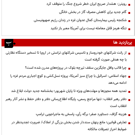
رویترز: هشدار صریح ایران خطر شروع جنگ را متوقف کرد
گام جدید برای کاهش مصرف گاز در بخش خانگی
شکنجه رئیس بیمارستان کمال عدوان غزه در زندان رژیم صهیونیستی
تنگه هرمز قابل معامله نیست برای آمریکا معبر باز نکنید
پربازدید ها
از رانت‌ شرکتهای خودروساز و تاسیس شرکتهای تراستی در اروپا تا تسخیر دستگاه نظارتی
با چه هدفی صورت گرفته است
چرا قالب وافل جایگزین سقف تیرچه بلوک در پروژه‌های مدرن شده است؟
جهاد اسلامی: اسرائیل با چراغ سبز آمریکا، پروژه نسل‌کشی و کوچ اجباری مردم غزه را
ادامه می‌دهد
تمدید همه مجوزها و مهلت‌های ویژه تا پایان شهریور؛ بخشنامه جدید دولت ابلاغ شد
دفتر رهبر انقلاب: تنها مراجع رسمی، پایگاه اطلاع‌رسانی دفتر و دفتر حفظ و نشر آثار رهبر
انقلاب است
هزینه گزاف، دستاورد صفر؛ برگه رأی، پاسخی به ماجراجویی ترامپ
تعارض قوانین؛ مانع پنهان سنددار شدن بخش بزرگی از املاک/ ضرورت تجدیدنظر در
ضوابط احراز تصرفات مالکانه