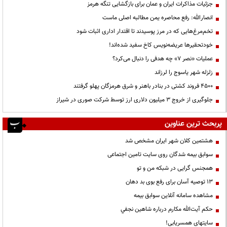
جزئیات مذاکرات ایران و عمان برای بازگشایی تنگه هرمز
انصارالله: رفع محاصره یمن مطالبه اصلی ماست
تخم‌مرغ‌هایی که در مرز پوسیدند تا اقتدار اداری اثبات شود
خودتحقیرها عریضه‌نویس کاخ سفید شده‌اند!
عملیات «نصر ۷» چه هدفی را دنبال می‌کرد؟
زلزله شهر یاسوج را لرزاند
۴۵۰۰ فروند کشتی در بنادر باهنر و شرق هرمزگان پهلو گرفتند
جلوگیری از خروج ۳ میلیون دلاری ارز توسط شرکت صوری در شیراز
پربحث ترین عناوین
هشتمین کلان شهر ایران مشخص شد
سوابق بیمه شدگان روی سایت تامین اجتماعی
همجنس گرایی در شبکه من و تو
13 توصیه آسان برای رفع بوی بد دهان
مشاهده سامانه آنلاين سوابق بیمه
حكم آيت‌الله مكارم درباره شاهين نجفي
سایتهای همسریابی!