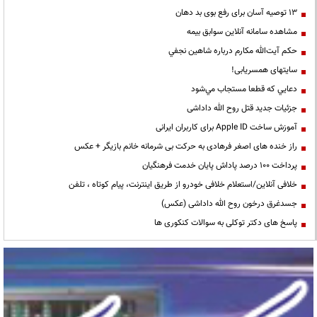
13 توصیه آسان برای رفع بوی بد دهان
مشاهده سامانه آنلاين سوابق بیمه
حكم آيت‌الله مكارم درباره شاهين نجفي
سایتهای همسریابی!
دعايي كه قطعا مستجاب مي‌شود
جزئیات جدید قتل روح الله داداشی
آموزش ساخت Apple ID برای کاربران ایرانی
راز خنده های اصغر فرهادی به حرکت بی شرمانه خانم بازیگر + عکس
پرداخت ۱۰۰ درصد پاداش پایان خدمت فرهنگیان
خلافی آنلاین/استعلام خلافی خودرو از طریق اینترنت، پیام کوتاه ، تلفن
جسدغرق درخون روح الله داداشی (عکس)
پاسخ های دکتر توکلی به سوالات کنکوری ها