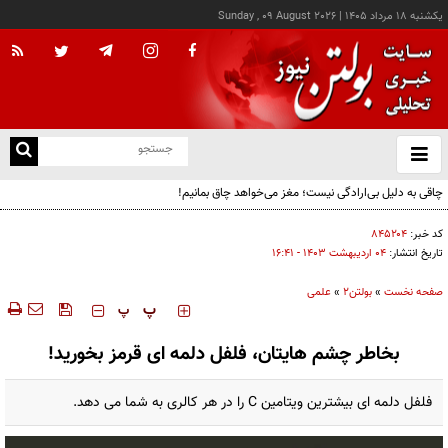
يکشنبه ۱۸ مرداد ۱۴۰۵
|
Sunday , 09 August 2026
از
و
ته
چاقی به دلیل بی‌ارادگی نیست؛ مغز می‌خواهد چاق بمانیم!
ن
نو
کد خبر:
۸۴۵۲۰۴
تاریخ انتشار:
۰۴ ارديبهشت ۱۴۰۳ - ۱۶:۴۱
صفحه نخست
»
بولتن2
»
علمی
‍‍‍ پ
پ
بخاطر چشم هایتان، فلفل دلمه ای قرمز بخورید!
فلفل دلمه ای بیشترین ویتامین C را در هر کالری به شما می دهد.