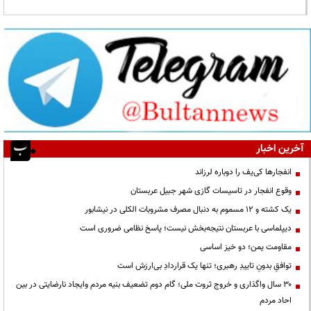
آخرین اخبار
انفجارها کی‌یف را دوباره لرزاند
وقوع انفجار در تاسیسات گازی شهر جبیل عربستان
یک کشته و ۱۲ مسموم به دنبال مصرف مشروبات الکلی در نیشابور
دیپلماسی با عربستان نتیجه‌بخش نیست؛ پاسخ نظامی ضروری است
مقاومت یمن؛ دو خیز اساسی
توافقِ بدونِ تاییدِ رهبری؛ تنها یک قراردادِ بی‌ارزش است
۳۰ سال واگذاری و خروج ثروت ملی؛ گام دوم تضعیف بنیه مردم وایجاد نارضایتی در بین
احاد مردم