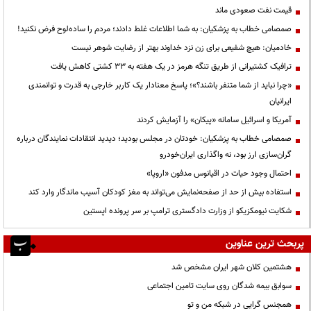
قیمت نفت صعودی ماند
صمصامی خطاب به پزشکیان: به شما اطلاعات غلط دادند؛ مردم را ساده‌لوح فرض نکنید!
خادمیان: هیچ شفیعی برای زن نزد خداوند بهتر از رضایت شوهر نیست
ترافیک کشتیرانی از طریق تنگه هرمز در یک هفته به ۳۳ کشتی کاهش یافت
«چرا نباید از شما متنفر باشند؟»؛ پاسخ معنادار یک کاربر خارجی به قدرت و توانمندی
ایرانیان
آمریکا و اسرائیل سامانه «پیکان» را آزمایش کردند
صمصامی خطاب به پزشکیان: خودتان در مجلس بودید؛ دیدید انتقادات نمایندگان درباره
گران‌سازی ارز بود، نه واگذاری ایران‌خودرو
احتمال وجود حیات در اقیانوس مدفون «اروپا»
استفاده بیش از حد از صفحه‌نمایش می‌تواند به مغز کودکان آسیب ماندگار وارد کند
شکایت نیومکزیکو از وزارت دادگستری ترامپ بر سر پرونده اپستین
پربحث ترین عناوین
هشتمین کلان شهر ایران مشخص شد
سوابق بیمه شدگان روی سایت تامین اجتماعی
همجنس گرایی در شبکه من و تو