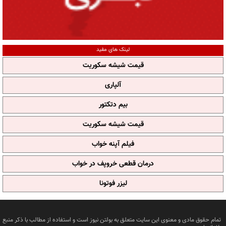
لینک های مفید
قیمت شیشه سکوریت
آلپاری
بیم دتکتور
قیمت شیشه سکوریت
فیلم آپنه خواب
درمان قطعی خروپف در خواب
لیزر فوتونا
تمام حقوق مادی و معنوی این سایت متعلق به بولتن نیوز است و استفاده از مطالب با ذکر منبع