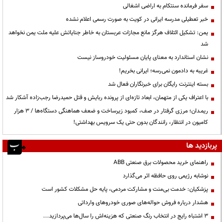
سفر فرمانده سنتکام به اراضی اشغالی
خبر تعطیلی مدرسه ایرانی در کویت به صورت رسمی اعلام نشده
یمن: تشکیل ائتلاف هرگز مانع مجازات عربستان به خاطر جنایاتش علیه ملت یمن نخواهد
شد
نشان استاندارد به معنای پایان مسئولیت خودروساز نیست
غریبه به دادمون نمی‌رسه؛ ایرانی بخریم!
بسته اینترنت رایگان برای خبرنگاران فعال شد
با اعتراف یکی از متهمان، ابعاد تازه‌ای از پرونده ربایش و قتل حمیدرضا رجب‌زاده آشکار شد
ریمـدان؛ مرزی گرفتار در صف، کمبود زیرساخت و ضعف هماهنگی دستگاه‌ها / ۳ هزار
کامیون در انتظار، رانندگان بدون حتی یک سرویس بهداشتی!
پربازدید ها
راهنمای خرید محصولات برق صنعتی ABB
نوشابه رژیمی روی حافظه اثر می‌گذارد
پزشکیان: خدمت بی‌منت و مشارکت مردمی، پایه حل مشکلات کشور است
هشدار درباره فروش حواله‌های صوری خودروهای وارداتی
3 اشتباه رایج در انتخاب رنگ صنعتی که هزینه‌اش را سال‌ها می‌پردازید...