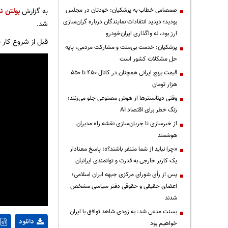
صمصامی خطاب به پزشکیان: خودتان در مجلس
به گزارش
بولتن نی
بودید؛ دیدید انتقادات نمایندگان درباره گران‌سازی
شد.
ارز بود، نه واگذاری ایران‌خودرو
قبل از شروع کار 
پزشکیان: خدمت بی‌منت و مشارکت مردمی، پایه
حل مشکلات کشور است
قیمت‌ برنج ایرانی همچنان در کانال ۴۵۰ تا ۵۵۰
هزار تومان
وقتی دیتاسنترها از هوش مصنوعی جلو می‌زنند؛
زنگ خطر برای اقتصاد AI
از خبرسازی تا جریان‌سازی نقشه راه مدیران
هوشمند
«چرا نباید از شما متنفر باشند؟»؛ پاسخ معنادار
یک کاربر خارجی به قدرت و توانمندی ایرانیان
پس از رأی شورای مرکزی جبهه ایران اسلامی؛
اعضای حقیقی و حقوقی دفتر سیاسی مشخص
شدند
بسنت مدعی شد: به زودی شاهد توافق با ایران
دانلود
خواهیم بود