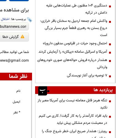
دستگیری ۱۰۴ مظنون طی عملیات‌هایی علیه
برای مشاهده مطا
داعش در ترکیه
برچسب ها:
اختلال
،
واکنش امام جمعه اردبیل به سخنان باقر خرازی:
دروغ بستن به رهبری قطعاً جرم بسیار بزرگی
است
گزارش خطا
احتمال وجود حیات در اقیانوس مدفون «اروپا»
آمریکا و اسرائیل سامانه «پیکان» را آزمایش کردند
شما می توانید مطالب 
هشدار درباره فروش حواله‌های صوری خودروهای
nnews@gmail.com
وارداتی
نظر شما
۷ توصیه برای آغاز نویسندگی
پربازدید ها
نام
تنگه هرمز قابل معامله نیست برای آمریکا معبر باز
ایمیل
نکنید
* نظر
باید افراد کارآمدتر را به کار گرفت/ کاری می کنیم
در معیشت مردم مشکلی پیش نیاید
رویترز: هشدار صریح ایران خطر شروع جنگ را