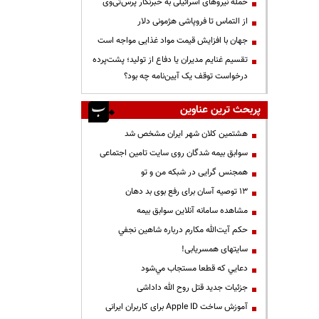
حمله نیروهای اسرائیلی به خبرنگار پرس‌تی‌وی
از التماس تا فروپاشی هژمونی دلار
جهان با افزایش قیمت مواد غذایی مواجه است
تقسیم غنایم مدیران یا دفاع از تولید؛ پشت‌پرده
درخواست توقف یک آیین‌نامه چه بود؟
پربحث ترین عناوین
هشتمین کلان شهر ایران مشخص شد
سوابق بیمه شدگان روی سایت تامین اجتماعی
همجنس گرایی در شبکه من و تو
13 توصیه آسان برای رفع بوی بد دهان
مشاهده سامانه آنلاين سوابق بیمه
حكم آيت‌الله مكارم درباره شاهين نجفي
سایتهای همسریابی!
دعايي كه قطعا مستجاب مي‌شود
جزئیات جدید قتل روح الله داداشی
آموزش ساخت Apple ID برای کاربران ایرانی