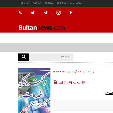
تماس با ما
|
درباره ما
|
پیوندها
|
خبرنامه
|
آب و هوا
تاریخ انتشار:
۲۹ فروردين ۱۴۰۳ - ۱۶:۵۸
‍‍‍ پ
پ
هفته