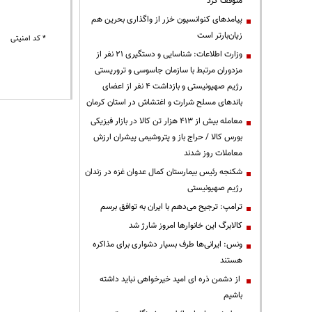
متوقف کرد
پیامدهای کنوانسیون خزر از واگذاری بحرین هم
زیان‌بارتر است
* کد امنیتی
وزارت اطلاعات: شناسایی و دستگیری ۲۱ نفر از
مزدوران مرتبط با سازمان جاسوسی و تروریستی
رژیم صهیونیستی و بازداشت ۴ نفر از اعضای
باندهای مسلح شرارت و اغتشاش در استان کرمان
معامله بیش از ۴۱۳ هزار تن کالا در بازار فیزیکی
بورس کالا / حراج باز و پتروشیمی پیشران ارزش
معاملات روز شدند
شکنجه رئیس بیمارستان کمال عدوان غزه در زندان
رژیم صهیونیستی
ترامپ: ترجیح می‌دهم با ایران به توافق برسم
کالابرگ این خانوارها امروز شارژ شد
ونس: ایرانی‌ها طرف بسیار دشواری برای مذاکره
هستند
از دشمن ذره ای امید خیرخواهی نباید داشته
باشیم