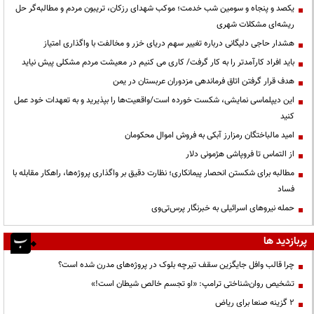
یکصد و پنجاه و سومین شب خدمت؛ موکب شهدای رزکان، تریبون مردم و مطالبه‌گر حل
ریشه‌ای مشکلات شهری
هشدار حاجی دلیگانی درباره تغییر سهم دریای خزر و مخالفت با واگذاری امتیاز
باید افراد کارآمدتر را به کار گرفت/ کاری می کنیم در معیشت مردم مشکلی پیش نیاید
هدف قرار گرفتن اتاق‌ فرماندهی مزدوران عربستان در یمن
این دیپلماسی نمایشی، شکست خورده است/واقعیت‌ها را بپذیرید و به تعهدات خود عمل
کنید
امید مالباختگان رمزارز آبکی به فروش اموال محکومان
از التماس تا فروپاشی هژمونی دلار
مطالبه برای شکستن انحصار پیمانکاری؛ نظارت دقیق بر واگذاری پروژه‌ها، راهکار مقابله با
فساد
حمله نیروهای اسرائیلی به خبرنگار پرس‌تی‌وی
پربازدید ها
چرا قالب وافل جایگزین سقف تیرچه بلوک در پروژه‌های مدرن شده است؟
تشخیص روان‌شناختی ترامپ: «او تجسم خالص شیطان است!»
۲ گزینه صنعا برای ریاض