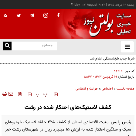
جمعه ۱۶ مرداد ۱۴۰۵
|
Friday , 07 August 2026
از
و
ته
شرط جدید بازنشستگی اعلام شد
ن
نو
کد خبر:
۸۴۴۱۴۱
تاریخ انتشار:
۱۹ فروردين ۱۴۰۳ - ۱۸:۴۷
صفحه نخست
»
اجتماعی
»
حوادث و انتظامی
‍‍‍ پ
پ
کشف لاستیک‌های احتکار شده در رشت
رئیس پلیس امنیت اقتصادی استان از کشف ۲۲۵ حلقه لاستیک خودروهای
سبک و سنگین احتکار شده به ارزش ۱۵ میلیارد ریال در شهرستان رشت خبر