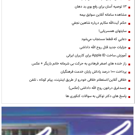
13 توصیه آسان برای رفع بوی بد دهان
مشاهده سامانه آنلاين سوابق بیمه
حكم آيت‌الله مكارم درباره شاهين نجفي
سایتهای همسریابی!
دعايي كه قطعا مستجاب مي‌شود
جزئیات جدید قتل روح الله داداشی
آموزش ساخت Apple ID برای کاربران ایرانی
راز خنده های اصغر فرهادی به حرکت بی شرمانه خانم بازیگر + عکس
پرداخت ۱۰۰ درصد پاداش پایان خدمت فرهنگیان
خلافی آنلاین/استعلام خلافی خودرو از طریق اینترنت، پیام کوتاه ، تلفن
جسدغرق درخون روح الله داداشی (عکس)
پاسخ های دکتر توکلی به سوالات کنکوری ها