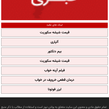
لینک های مفید
قیمت شیشه سکوریت
آلپاری
بیم دتکتور
قیمت شیشه سکوریت
فیلم آپنه خواب
درمان قطعی خروپف در خواب
لیزر فوتونا
تمام حقوق مادی و معنوی این سایت متعلق به بولتن نیوز است و استفاده از مطالب با ذکر منبع