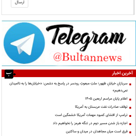
آخرین اخبار
سربازانِ خیابانِ ظهور؛ ملتِ مبعوثِ رودسر در پاسخ به دشمن: «خیابان‌ها را به ناامیدان
نمی‌دهیم»
اعلام پایان مراسم اربعین ۱۴۰۵
توقف صادرات نفت عربستان به آمریکا
ترامپ از افشای کمبود مهمات آمریکا خشمگین است
اجازه باز شدن مسیر دوم در تنگه هرمز را نخواهیم داد
فرق است میان مجاهدان در میدان و ساکتین