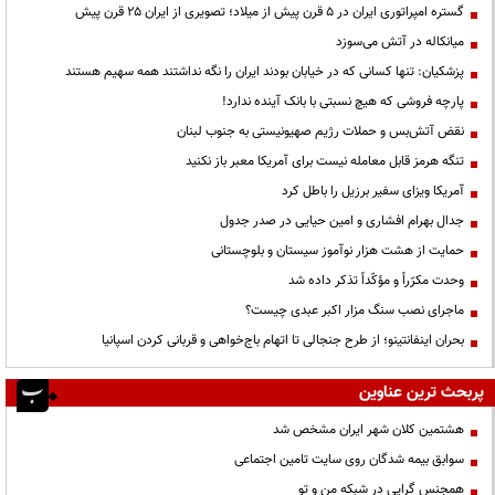
گستره امپراتوری ایران در ۵ قرن پیش از میلاد؛ تصویری از ایران ۲۵ قرن پیش
میانکاله در آتش می‌سوزد
پزشکیان: تنها کسانی که در خیابان بودند ایران را نگه نداشتند همه سهیم هستند
پارچه فروشی که هیچ نسبتی با بانک آینده ندارد!
نقض آتش‌بس و حملات رژیم صهیونیستی به جنوب لبنان
تنگه هرمز قابل معامله نیست برای آمریکا معبر باز نکنید
آمریکا ویزای سفیر برزیل را باطل کرد
جدال بهرام افشاری و امین حیایی در صدر جدول
حمایت از هشت هزار نوآموز سیستان و بلوچستانی
وحدت مکرّراً و مؤکّداً تذکر داده شد
ماجرای نصب سنگ مزار اکبر عبدی چیست؟
بحران اینفانتینو؛ از طرح جنجالی تا اتهام باج‌خواهی و قربانی کردن اسپانیا
پربحث ترین عناوین
هشتمین کلان شهر ایران مشخص شد
سوابق بیمه شدگان روی سایت تامین اجتماعی
همجنس گرایی در شبکه من و تو