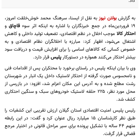
داد.
به گزارش
بولتن نیوز
به نقل از ایسنا، سرهنگ محمد خوش‌خلقت امروز،
۱۹ فروردین‌ماه در جمع خبرنگاران با اشاره به اینکه اثر سوء
قاچاق
و
احتکار کالا
موجب اخلال در نظم اقتصادی، تضعیف تولید داخلی و کاهش
اشتغال می‌شود، اظهار کرد: مبارزه با اخلالگران نظام اقتصادی و به
خصوص کسانی که کالاهای اساسی را برای افزایش قیمت و دریافت سود
بیشتر احتکار می‌کنند همواره در دستورکار
پلیس
قرار دارد.
وی با بیان اینکه پلیس در راستای برخورد با محتکران پس از اقدامات فنی
و نامحسوس صورت گرفته از احتکار لاستیک داخل یک انبار در شهرستان
رشت مطلع شده و به آدرس این مکان اعزام شد، افزود: در بازرسی از
محل مورد نظر، ۲۲۵ حلقه لاستیک خودروهای سبک و سنگین احتکاری
کشف شد.
رئیس پلیس امنیت اقتصادی استان گیلان ارزش تقریبی این کشفیات را
طبق نظر کارشناسان ۱۵ میلیارد ریال عنوان کرد و گفت: در این رابطه
متهم ۴۴ ساله با تشکیل پرونده برای سیر مراحل قانونی در اختیار مرجع
قضائی قرار گرفت.