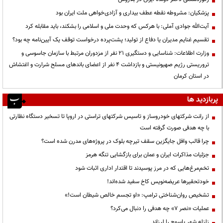
پزشکیان: مشروطه نقطه عطف بیداری و آزادی‌خواهی ملت ایران بود
آیت‌الله جوادی آملی: با هرکس که وحدت ملی و اسلامی را بشکند، باید مقابله کرد
تقسیم غنایم مدیران یا دفاع از تولید؛ پشت‌پرده درخواست توقف یک آیین‌نامه چه بود؟
وزارت اطلاعات: شناسایی و دستگیری ۲۱ نفر از مزدوران مرتبط با سازمان جاسوسی و
تروریستی رژیم صهیونیستی و بازداشت ۴ نفر از اعضای باندهای مسلح شرارت و اغتشاش
در استان کرمان
پربازدید ها
از رانت‌ شرکتهای خودروساز و تاسیس شرکتهای تراستی در اروپا تا تسخیر دستگاه نظارتی
با چه هدفی صورت گرفته است
چرا قالب وافل جایگزین سقف تیرچه بلوک در پروژه‌های مدرن شده است؟
جزئیات مذاکرات ایران و عمان برای بازگشایی تنگه هرمز
تخم‌مرغ‌هایی که در مرز پوسیدند تا اقتدار اداری اثبات شود
خودتحقیرها عریضه‌نویس کاخ سفید شده‌اند!
تشخیص روان‌شناختی ترامپ: «او تجسم خالص شیطان است!»
عملیات «نصر ۷» چه هدفی را دنبال می‌کرد؟
زلزله شهر یاسوج را لرزاند