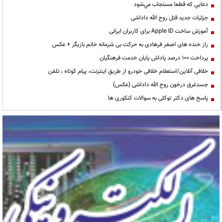
دعايي كه قطعا مستجاب مي‌شود
جزئیات جدید قتل روح الله داداشی
آموزش ساخت Apple ID برای کاربران ایرانی
راز خنده های اصغر فرهادی به حرکت بی شرمانه خانم بازیگر + عکس
پرداخت ۱۰۰ درصد پاداش پایان خدمت فرهنگیان
خلافی آنلاین/استعلام خلافی خودرو از طریق اینترنت، پیام کوتاه ، تلفن
جسدغرق درخون روح الله داداشی (عکس)
پاسخ های دکتر توکلی به سوالات کنکوری ها