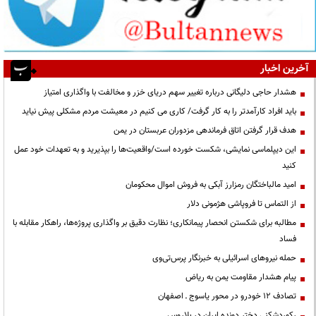
آخرین اخبار
هشدار حاجی دلیگانی درباره تغییر سهم دریای خزر و مخالفت با واگذاری امتیاز
باید افراد کارآمدتر را به کار گرفت/ کاری می کنیم در معیشت مردم مشکلی پیش نیاید
هدف قرار گرفتن اتاق‌ فرماندهی مزدوران عربستان در یمن
این دیپلماسی نمایشی، شکست خورده است/واقعیت‌ها را بپذیرید و به تعهدات خود عمل
کنید
امید مالباختگان رمزارز آبکی به فروش اموال محکومان
از التماس تا فروپاشی هژمونی دلار
مطالبه برای شکستن انحصار پیمانکاری؛ نظارت دقیق بر واگذاری پروژه‌ها، راهکار مقابله با
فساد
حمله نیروهای اسرائیلی به خبرنگار پرس‌تی‌وی
پیام هشدار مقاومت یمن به ریاض
تصادف ۱۲ خودرو در محور یاسوج ـ اصفهان
رکوردشکنی دختر دونده ایران در بلاروس