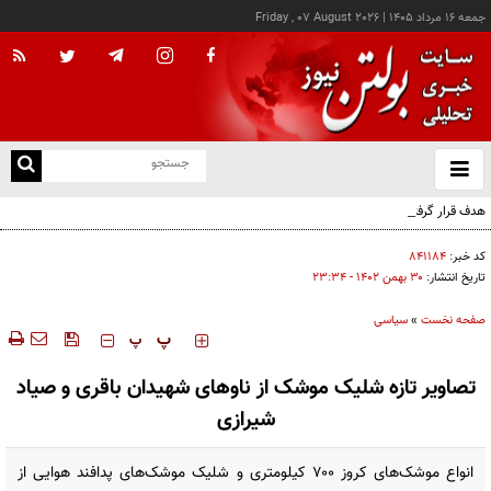
جمعه ۱۶ مرداد ۱۴۰۵
|
Friday , 07 August 2026
از
و
ته
هدف قرار گرفتن اتاق‌ فرماندهی مزدوران عربستان در یمن
ن
نو
کد خبر:
۸۴۱۱۸۴
تاریخ انتشار:
۳۰ بهمن ۱۴۰۲ - ۲۳:۳۴
صفحه نخست
»
سیاسی
‍‍‍ پ
پ
تصاویر تازه شلیک موشک‌ از ناوهای شهیدان باقری و صیاد
شیرازی
انواع موشک‌های کروز ۷۰۰ کیلومتری و شلیک موشک‌های پدافند هوایی از