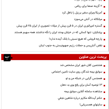
۲ گزینه صنعا برای ریاض
آمریکا ویزای سفیر برزیل را باطل کرد
میانکاله در آتش می‌سوزد
گستره امپراتوری ایران در ۵ قرن پیش از میلاد؛ تصویری از ایران ۲۵ قرن پیش
پزشکیان: تنها کسانی که در خیابان بودند ایران را نگه نداشتند همه سهیم هستند
پارچه فروشی که هیچ نسبتی با بانک آینده ندارد!
نقض آتش‌بس و حملات رژیم صهیونیستی به جنوب لبنان
پربحث ترین عناوین
هشتمین کلان شهر ایران مشخص شد
سوابق بیمه شدگان روی سایت تامین اجتماعی
همجنس گرایی در شبکه من و تو
13 توصیه آسان برای رفع بوی بد دهان
مشاهده سامانه آنلاين سوابق بیمه
حكم آيت‌الله مكارم درباره شاهين نجفي
سایتهای همسریابی!