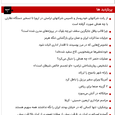
پربازدید ها
از رانت‌ شرکتهای خودروساز و تاسیس شرکتهای تراستی در اروپا تا تسخیر دستگاه نظارتی
با چه هدفی صورت گرفته است
چرا قالب وافل جایگزین سقف تیرچه بلوک در پروژه‌های مدرن شده است؟
جزئیات مذاکرات ایران و عمان برای بازگشایی تنگه هرمز
تخم‌مرغ‌هایی که در مرز پوسیدند تا اقتدار اداری اثبات شود
خودتحقیرها عریضه‌نویس کاخ سفید شده‌اند!
عملیات «نصر ۷» چه هدفی را دنبال می‌کرد؟
تشخیص روان‌شناختی ترامپ: «او تجسم خالص شیطان است!»
زلزله شهر یاسوج را لرزاند
آمریکا ویزای سفیر برزیل را باطل کرد
۲ گزینه صنعا برای ریاض
میانکاله در آتش می‌سوزد
مراسم عزاداری اربعین حسینی - کربلا
پزشکیان: تنها کسانی که در خیابان بودند ایران را نگه نداشتند همه سهیم هستند
گستره امپراتوری ایران در ۵ قرن پیش از میلاد؛ تصویری از ایران ۲۵ قرن پیش