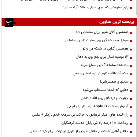
پارچه فروشی که هیچ نسبتی با بانک آینده ندارد!
پربحث ترین عناوین
هشتمین کلان شهر ایران مشخص شد
سوابق بیمه شدگان روی سایت تامین اجتماعی
همجنس گرایی در شبکه من و تو
13 توصیه آسان برای رفع بوی بد دهان
مشاهده سامانه آنلاين سوابق بیمه
حكم آيت‌الله مكارم درباره شاهين نجفي
سایتهای همسریابی!
دعايي كه قطعا مستجاب مي‌شود
جزئیات جدید قتل روح الله داداشی
آموزش ساخت Apple ID برای کاربران ایرانی
راز خنده های اصغر فرهادی به حرکت بی شرمانه خانم بازیگر + عکس
پرداخت ۱۰۰ درصد پاداش پایان خدمت فرهنگیان
خلافی آنلاین/استعلام خلافی خودرو از طریق اینترنت، پیام کوتاه ، تلفن