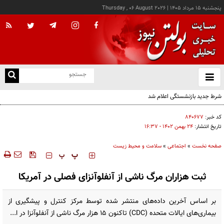
پنجشنبه ۱۵ مرداد ۱۴۰۵
|
Thursday , 06 August 2026
از
و
ته
شرط جدید بازنشستگی اعلام شد
ن
نو
کد خبر:
۸۴۰۶۷۷
تاریخ انتشار:
۲۴ بهمن ۱۴۰۲ - ۱۶:۳۷
صفحه نخست
»
اجتماعی
»
سلامت و محیط زیست
‍‍‍ پ
پ
ثبت هزاران مرگ ناشی از آنفلوآنزای فصلی در آمریکا
بر اساس آخرین داده‌های منتشر شده توسط مرکز کنترل و پیشگیری از
بیماری‌های ایالات متحده (CDC) تاکنون ۱۵ هزار مرگ ناشی از آنفلوآنزا در ا...