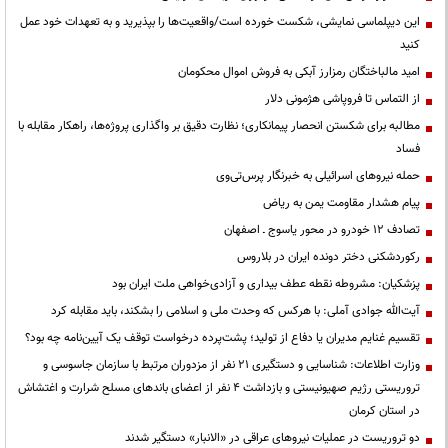
این دیپلماسی نمایشی، شکست خورده است/واقعیت‌ها را بپذیرید و به تعهدات خود عمل
کنید
امید مالباختگان رمزارز آبکی به فروش اموال محکومان
از التماس تا فروپاشی هژمونی دلار
مطالبه برای شکستن انحصار پیمانکاری؛ نظارت دقیق بر واگذاری پروژه‌ها، راهکار مقابله با
فساد
حمله نیروهای اسرائیلی به خبرنگار پرس‌تی‌وی
پیام هشدار مقاومت یمن به ریاض
تصادف ۱۲ خودرو در محور یاسوج ـ اصفهان
رکوردشکنی دختر دونده ایران در بلاروس
پزشکیان: مشروطه نقطه عطف بیداری و آزادی‌خواهی ملت ایران بود
آیت‌الله جوادی آملی: با هرکس که وحدت ملی و اسلامی را بشکند، باید مقابله کرد
تقسیم غنایم مدیران یا دفاع از تولید؛ پشت‌پرده درخواست توقف یک آیین‌نامه چه بود؟
وزارت اطلاعات: شناسایی و دستگیری ۲۱ نفر از مزدوران مرتبط با سازمان جاسوسی و
تروریستی رژیم صهیونیستی و بازداشت ۴ نفر از اعضای باندهای مسلح شرارت و اغتشاش
در استان کرمان
دو تروریست در عملیات نیروهای عراقی در «الانبار» دستگیر شدند