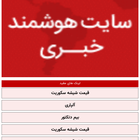
لینک های مفید
قیمت شیشه سکوریت
آلپاری
بیم دتکتور
قیمت شیشه سکوریت