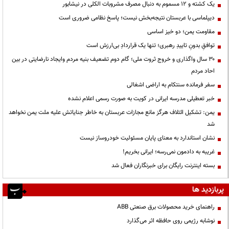
یک کشته و ۱۲ مسموم به دنبال مصرف مشروبات الکلی در نیشابور
دیپلماسی با عربستان نتیجه‌بخش نیست؛ پاسخ نظامی ضروری است
مقاومت یمن؛ دو خیز اساسی
توافقِ بدونِ تاییدِ رهبری؛ تنها یک قراردادِ بی‌ارزش است
۳۰ سال واگذاری و خروج ثروت ملی؛ گام دوم تضعیف بنیه مردم وایجاد نارضایتی در بین
احاد مردم
سفر فرمانده سنتکام به اراضی اشغالی
خبر تعطیلی مدرسه ایرانی در کویت به صورت رسمی اعلام نشده
یمن: تشکیل ائتلاف هرگز مانع مجازات عربستان به خاطر جنایاتش علیه ملت یمن نخواهد
شد
نشان استاندارد به معنای پایان مسئولیت خودروساز نیست
غریبه به دادمون نمی‌رسه؛ ایرانی بخریم!
بسته اینترنت رایگان برای خبرنگاران فعال شد
پربازدید ها
راهنمای خرید محصولات برق صنعتی ABB
نوشابه رژیمی روی حافظه اثر می‌گذارد