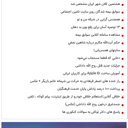
هشتمین کلان شهر ایران مشخص شد
سوابق بیمه شدگان روی سایت تامین اجتماعی
همجنس گرایی در شبکه من و تو
13 توصیه آسان برای رفع بوی بد دهان
مشاهده سامانه آنلاين سوابق بیمه
حكم آيت‌الله مكارم درباره شاهين نجفي
سایتهای همسریابی!
دعايي كه قطعا مستجاب مي‌شود
جزئیات جدید قتل روح الله داداشی
آموزش ساخت Apple ID برای کاربران ایرانی
راز خنده های اصغر فرهادی به حرکت بی شرمانه خانم بازیگر + عکس
پرداخت ۱۰۰ درصد پاداش پایان خدمت فرهنگیان
خلافی آنلاین/استعلام خلافی خودرو از طریق اینترنت، پیام کوتاه ، تلفن
جسدغرق درخون روح الله داداشی (عکس)
پاسخ های دکتر توکلی به سوالات کنکوری ها