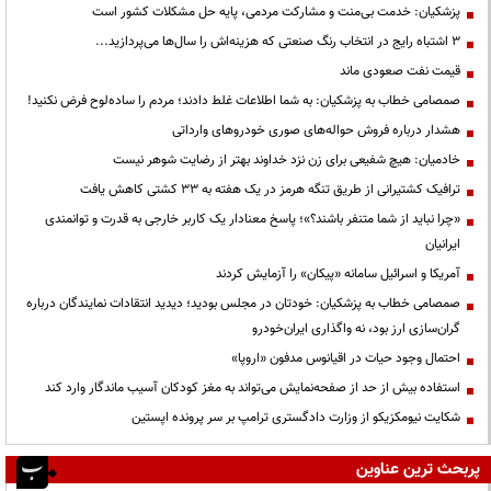
پزشکیان: خدمت بی‌منت و مشارکت مردمی، پایه حل مشکلات کشور است
3 اشتباه رایج در انتخاب رنگ صنعتی که هزینه‌اش را سال‌ها می‌پردازید...
قیمت نفت صعودی ماند
صمصامی خطاب به پزشکیان: به شما اطلاعات غلط دادند؛ مردم را ساده‌لوح فرض نکنید!
هشدار درباره فروش حواله‌های صوری خودروهای وارداتی
خادمیان: هیچ شفیعی برای زن نزد خداوند بهتر از رضایت شوهر نیست
ترافیک کشتیرانی از طریق تنگه هرمز در یک هفته به ۳۳ کشتی کاهش یافت
«چرا نباید از شما متنفر باشند؟»؛ پاسخ معنادار یک کاربر خارجی به قدرت و توانمندی
ایرانیان
آمریکا و اسرائیل سامانه «پیکان» را آزمایش کردند
صمصامی خطاب به پزشکیان: خودتان در مجلس بودید؛ دیدید انتقادات نمایندگان درباره
گران‌سازی ارز بود، نه واگذاری ایران‌خودرو
احتمال وجود حیات در اقیانوس مدفون «اروپا»
استفاده بیش از حد از صفحه‌نمایش می‌تواند به مغز کودکان آسیب ماندگار وارد کند
شکایت نیومکزیکو از وزارت دادگستری ترامپ بر سر پرونده اپستین
پربحث ترین عناوین