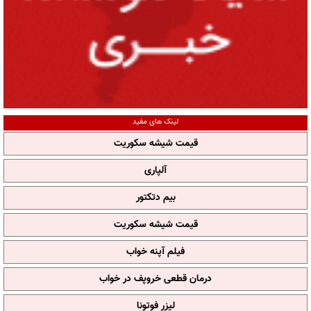
لینک های مفید
قیمت شیشه سکوریت
آلپاری
بیم دتکتور
قیمت شیشه سکوریت
فیلم آپنه خواب
درمان قطعی خروپف در خواب
لیزر فوتونا