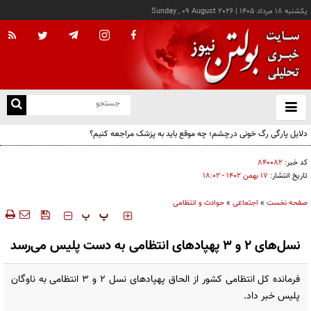
يکشنبه ۱۸ مرداد ۱۴۰۵
|
Sunday , 09 August 2026
از
و
ته
دلایل پارگی رگ خونی درچشم؛ چه موقع باید به پزشک مراجعه کنیم؟
ن
نو
کد خبر:
۸۴۰۰۸۲
تاریخ انتشار:
۱۷ بهمن ۱۴۰۲ - ۱۸:۰۲
صفحه نخست
»
اجتماعی
»
حوادث و انتظامی
‍‍‍ پ
پ
نسل‌های ۲ و ۳ پهپادهای انتظامی به دست پلیس می‌رسد
فرمانده کل انتظامی کشور از الحاق پهپادهای نسل ۲ و ۳ انتظامی به ناوگان
پلیس خبر داد.