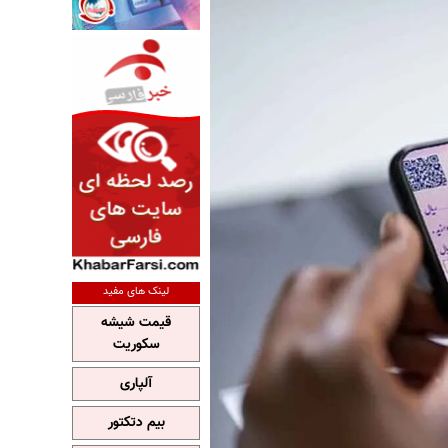
لینک های مفید
قیمت شیشه
سکوریت
آلپاری
بیم دتکتور