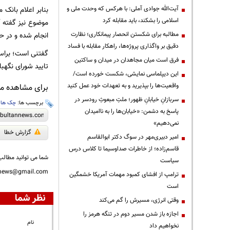
بنابر اعلام بانک
آیت‌الله جوادی آملی: با هرکس که وحدت ملی و
اسلامی را بشکند، باید مقابله کرد
انجام شده و در حا
مطالبه برای شکستن انحصار پیمانکاری؛ نظارت
دقیق بر واگذاری پروژه‌ها، راهکار مقابله با فساد
فرق است میان مجاهدان در میدان و ساکتین
تایید شورای نگهب
این دیپلماسی نمایشی، شکست خورده است/
واقعیت‌ها را بپذیرید و به تعهدات خود عمل کنید
برای مشاهده مطا
سربازانِ خیابانِ ظهور؛ ملتِ مبعوثِ رودسر در
برچسب ها:
چک ها
،
پاسخ به دشمن: «خیابان‌ها را به ناامیدان
نمی‌دهیم»
گزارش خطا
امیر دبیری‌مهر در سوگ دکتر ابوالقاسم
قاسم‌زاده؛ از خاطرات صداوسیما تا کلاس درس
شما می توانید مطالب 
سیاست
nnews@gmail.com
ترامپ از افشای کمبود مهمات آمریکا خشمگین
است
نظر شما
وقتی انرژی، مسیرش را گم می‌کند
اجازه باز شدن مسیر دوم در تنگه هرمز را
نام
نخواهیم داد