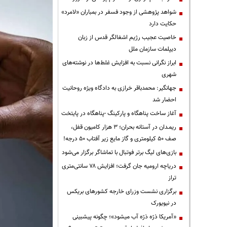
شواهد پژوهشی از وجود فسفر در بمباران «لامرد»
حکایت دارد
خاصیت عجیب رژیم اشغالگر قدس از زبان
دیپلمات سازمان ملل
ابراز نگرانی نسبت به افزایش غلط‌ها در نوشته‌های
شهری
جهانگیر: محمدباقر خرازی به دادگاه ویژه روحانیت
احضار شد
آغاز ساخت پناهگاه و پارکینگ -پناهگاه در پایتخت
ریمـدان در آستانه بحران؛ ۳ هزار کامیون قفل،
صف ۵۰ کیلومتری و گاز مایع زیر آفتاب ۵۰ درجه!
بازی‌های لیگ برتر فوتبال با تماشاگر برگزار می‌شود
دریاچه ارومیه جان گرفت؛ افزایش ۷۸ سانتی‌متری
تراز
برگزاری نشست وزرای خارجه کشورهای بریکس
در نیویورک
«آمریکا ذرّه ذرّه آب میشود»؛ چگونه پیشبینی