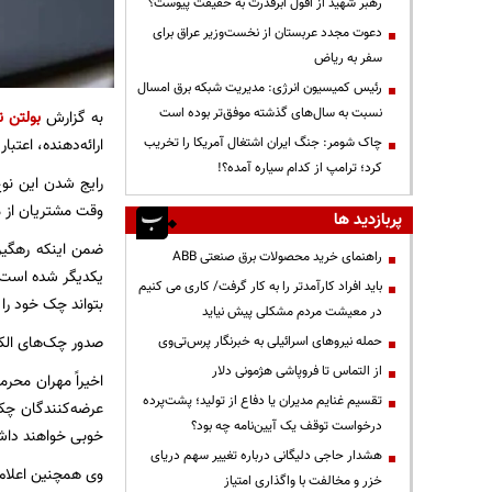
رهبر شهید از افول ابرقدرت به حقیقت پیوست؟
دعوت مجدد عربستان از نخست‌وزیر عراق برای
سفر به ریاض
رئیس کمیسیون انرژی: مدیریت شبکه برق امسال
نسبت به سال‌های گذشته موفق‌تر بوده است
به گزارش
بولتن ن
ارائه‌دهنده، اعتب
چاک شومر: جنگ ایران اشتغال آمریکا را تخریب
کرد؛ ترامپ از کدام سیاره آمده؟!
رایج شدن این نو
وقت مشتریان از 
پربازدید ها
ضمن اینکه رهگیر
راهنمای خرید محصولات برق صنعتی ABB
یکدیگر شده است. 
باید افراد کارآمدتر را به کار گرفت/ کاری می کنیم
بتواند چک خود را 
در معیشت مردم مشکلی پیش نیاید
صدور چک‌های الکترونیکی تاکنون توسط ۱۱ بانک انجام شده 
حمله نیروهای اسرائیلی به خبرنگار پرس‌تی‌وی
از التماس تا فروپاشی هژمونی دلار
تقسیم غنایم مدیران یا دفاع از تولید؛ پشت‌پرده
عرضه‌کنندگان چک‌
درخواست توقف یک آیین‌نامه چه بود؟
خوبی خواهند دا
هشدار حاجی دلیگانی درباره تغییر سهم دریای
وی همچنین اعلام کرده که
خزر و مخالفت با واگذاری امتیاز