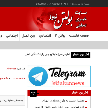
شنبه ۱۷ مرداد ۱۴۰۵
|
Saturday , 08 August 2026
صفحه نخست
بولتن ۲
اقتصادی
بین الملل
اجتماعی
ور
آخرین اخبار
شلوغی مرزها بلای جان واردکنندگان شده است
کد خبر:
۸۳۴۳۵۴
صفحه نخست
»
اقتصادی
آخرین اخبار
به دنبال عملیاتی شدن صدور چک‌های الکترونیکی توسط ۱۱ بانک
هشدار نسبت به وقوع تندباد در تهران
آغاز ثبت‌نام آزمون ارشد علوم پزشکی از امروز