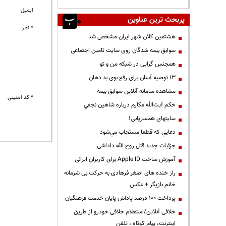
ایمیل
پربحث ترین عناوین
* نظر
هشتمین کلان شهر ایران مشخص شد
سوابق بیمه شدگان روی سایت تامین اجتماعی
همجنس گرایی در شبکه من و تو
13 توصیه آسان برای رفع بوی بد دهان
مشاهده سامانه آنلاين سوابق بیمه
* کد امنیتی
حكم آيت‌الله مكارم درباره شاهين نجفي
سایتهای همسریابی!
دعايي كه قطعا مستجاب مي‌شود
جزئیات جدید قتل روح الله داداشی
آموزش ساخت Apple ID برای کاربران ایرانی
راز خنده های اصغر فرهادی به حرکت بی شرمانه
خانم بازیگر + عکس
پرداخت ۱۰۰ درصد پاداش پایان خدمت فرهنگیان
خلافی آنلاین/استعلام خلافی خودرو از طریق
اینترنت، پیام کوتاه ، تلفن