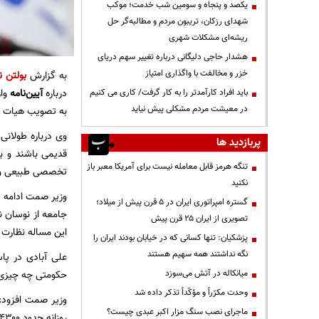
یکصد و پنجاه و سومین شب خدمت؛ موکب
شهدای رزکان، تریبون مردم و مطالبه‌گر حل
ریشه‌ای مشکلات شهری
هشدار حاجی دلیگانی درباره تغییر سهم دریای
خزر و مخالفت با واگذاری امتیاز
به گزارش
بولتن ن
درباره
آیین‌نامه
وار
باید افراد کارآمدتر را به کار گرفت/ کاری می کنیم
در معیشت مردم مشکلی پیش نیاید
به تصویب هیات وزی
وی درباره طولان
پربازدید ها
قدیمی باشند و با
تنگه هرمز قابل معامله نیست برای آمریکا معبر باز
تخصصی طبیعی و 
نکنید
وزیر صمت ادامه دا
گستره امپراتوری ایران در ۵ قرن پیش از میلاد؛
جامعه از نوسان ن
تصویری از ایران ۲۵ قرن پیش
این مساله نظارت ک
پزشکیان: تنها کسانی که در خیابان بودند ایران را
نگه نداشتند همه سهیم هستند
علی آبادی در پا
میانکاله در آتش می‌سوزد
حکومتی چه چیزی را
وحدت مکرّراً و مؤکّداً تذکر داده شد
وزیر صمت افزود:
ماجرای نصب سنگ مزار اکبر عبدی چیست؟
روزانه حدود ۴۳۰۰ خودرو تولید می‌کنند لذا تولید یک هفته این خودروسازان عدد بزرگی می‌شود.