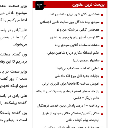
پربحث ترین عناوین
وزیر صنعت، معدن 
موضوع تلاش می‌کن
هشتمین کلان شهر ایران مشخص شد
ادعا می‌کنیم و ا
سوابق بیمه شدگان روی سایت تامین اجتماعی
علی‌آبادی در پاس
همجنس گرایی در شبکه من و تو
کرد: ما در بعضی 
13 توصیه آسان برای رفع بوی بد دهان
می‌شوند.
مشاهده سامانه آنلاين سوابق بیمه
حكم آيت‌الله مكارم درباره شاهين نجفي
وی گفت: معتقدم ب
سایتهای همسریابی!
برداریم تا این رق
دعايي كه قطعا مستجاب مي‌شود
وزیر صمت در پاسخ
جزئیات جدید قتل روح الله داداشی
مدت ۳ روز
آموزش ساخت Apple ID برای کاربران ایرانی
بدون اینکه تعهدی
راز خنده های اصغر فرهادی به حرکت بی شرمانه
علی‌آبادی در پاس
خانم بازیگر + عکس
گفت: پیامک‌ها را
پرداخت ۱۰۰ درصد پاداش پایان خدمت فرهنگیان
وی گفت: پاسخگوی
خلافی آنلاین/استعلام خلافی خودرو از طریق
است تا بتوانیم ب
اینترنت، پیام کوتاه ، تلفن
جسدغرق درخون روح الله داداشی (عکس)