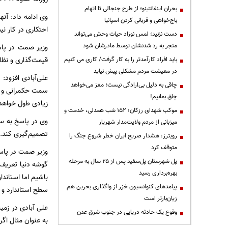
بحران اینفانتینو؛ از طرح جنجالی تا اتهام
وی ادامه داد: آن
باج‌خواهی و قربانی کردن اسپانیا
احتکاری در کار ن
دست نزنید؛ لمس نوزاد حیات وحش می‌تواند
منجر به رد شدنشان توسط مادرشان شود
وزیر صمت در پاس
قیمت‌گذاری و نظا
باید افراد کارآمدتر را به کار گرفت/ کاری می کنیم
در معیشت مردم مشکلی پیش نیاید
علی‌آبادی افزود:
چاقی به دلیل بی‌ارادگی نیست؛ مغز می‌خواهد
سمت حکمرانی و ح
چاق بمانیم!
زیادی طول خواهد 
موکب شهدای رزکان؛ ۱۵۲ شب همدلی، خدمت و
وی در پاسخ به سو
میزبانی از مردم ولایت‌مدار شهریار
تصمیم‌گیری کند.
رویترز: هشدار صریح ایران خطر شروع جنگ را
متوقف کرد
وزیر صمت در پاسخ 
پل شهرستان پل‌سفید پس از ۲۵ سال به مرحله
گوشه دنیا تعریف 
بهره‌برداری رسید
باشیم اما استاند
پیامدهای کنوانسیون خزر از واگذاری بحرین هم
سطح استاندارد و د
زیان‌بارتر است
علی آبادی در زمین
وقوع یک حادثه دریایی در جنوب شرق عدن
به عنوان مثال اگر