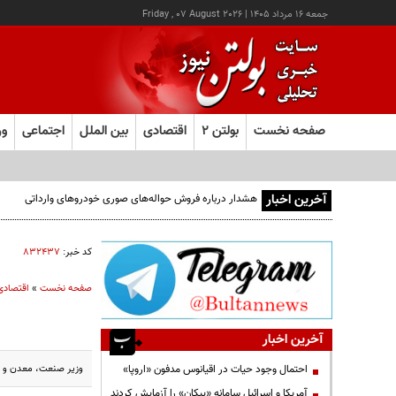
جمعه ۱۶ مرداد ۱۴۰۵
|
Friday , 07 August 2026
صفحه نخست
بولتن ۲
اقتصادی
بین الملل
اجتماعی
ور
آخرین اخبار
هشدار درباره فروش حواله‌های صوری خودروهای وارداتی
کد خبر:
۸۳۲۴۳۷
صفحه نخست
»
اقتصادی
آخرین اخبار
وزیر صنعت، معدن و تجا
احتمال وجود حیات در اقیانوس مدفون «اروپا»
آمریکا و اسرائیل سامانه «پیکان» را آزمایش کردند