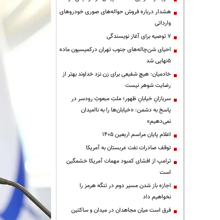
هشدار درباره فروش حواله‌های صوری خودروهای
وارداتی
۷ توصیه برای آغاز نویسندگی
احیای شن‌چاله‌های جنوب تهران درکمیسیون ماده
۵نهایی شد
خادمیان: هیچ شفیعی برای زن نزد خداوند بهتر از
رضایت شوهر نیست
سربازانِ خیابانِ ظهور؛ ملتِ مبعوثِ رودسر در
پاسخ به دشمن: «خیابان‌ها را به ناامیدان
نمی‌دهیم»
اعلام پایان مراسم اربعین ۱۴۰۵
توقف صادرات نفت عربستان به آمریکا
ترامپ از افشای کمبود مهمات آمریکا خشمگین
است
اجازه باز شدن مسیر دوم در تنگه هرمز را
نخواهیم داد
فرق است میان مجاهدان در میدان و ساکتین