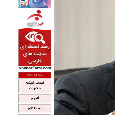
لینک های مفید
قیمت شیشه
سکوریت
آلپاری
بیم دتکتور