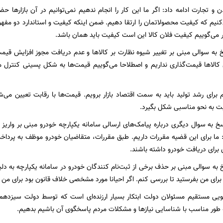
و تجارت ادامه داد: اگر ما این کار را انجام ندهیم نمی‌توانیم در آن بازارها حض
یم که کیفیت محصولاتمان را ارتقا دهیم. ضمن اینکه کیفیت و استاندارد دو مفهو
گر می‌گوییم کیفیت فلان کالا این است کیفیت باید همان باشد.
خ به سوالی مبنی بر تغییر شیوه نظارت بر کالاها و عدم دریافت مجوز افزایش قیمت
کالاها قیمت‌گذاری نداریم و اصطلاحا می‌گوییم قیمت‌ها به شکل پسینی کنترل می
رای رشد تولید باید به سمت اقتصاد بازار برویم. قیمت‌ها با رقابت تعیین می‌ش
ابت به نحو مناسبی شکل بگیرد.
 به سوال دیگری درباره پیامک‌های ارسالی سامانه یکپارچه خودرو مبنی بر واریز 
 گفت: ما برای این قضیه مقررات داریم. طبق مقررات، متقاضیان خودرو موظف به پرد
 برای دریافت خودرو داشته باشند.
خ به سوالی مبنی بر حذف برخی از ثبت‌نام کنندگان خودرو در سامانه یکپارچه به دل
 برای من بفرستید تا بررسی کنم. اگر احیانا مورد مشخصی خلاف قانون بود برای من
ی مستقیم مسئولان دولت ابتکار بسیار ارزنده‌ای است که توسط دولت سیزدهم د
ه طور مناسب با شناسایی نیازها و مشکلات مردم پاسخگوی آن باشیم بدهیم.