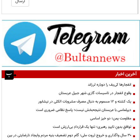
آخرین اخبار
انفجارها کی‌یف را دوباره لرزاند
وقوع انفجار در تاسیسات گازی شهر جبیل عربستان
یک کشته و ۱۲ مسموم به دنبال مصرف مشروبات الکلی در نیشابور
دیپلماسی با عربستان نتیجه‌بخش نیست؛ پاسخ نظامی ضروری است
مقاومت یمن؛ دو خیز اساسی
توافقِ بدونِ تاییدِ رهبری؛ تنها یک قراردادِ بی‌ارزش است
۳۰ سال واگذاری و خروج ثروت ملی؛ گام دوم تضعیف بنیه مردم وایجاد نارضایتی در بین