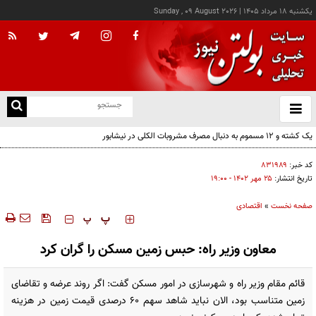
يکشنبه ۱۸ مرداد ۱۴۰۵
|
Sunday , 09 August 2026
از
و
ته
ن
نو
کد خبر:
۸۳۱۹۸۹
تاریخ انتشار:
۲۵ مهر ۱۴۰۲ - ۱۹:۰۰
صفحه نخست
»
اقتصادی
‍‍‍ پ
پ
معاون وزیر راه: حبس زمین مسکن را گران کرد
قائم مقام وزیر راه و شهرسازی در امور مسکن گفت: اگر روند عرضه و تقاضای
زمین متناسب بود، الان نباید شاهد سهم 60 درصدی قیمت زمین در هزینه