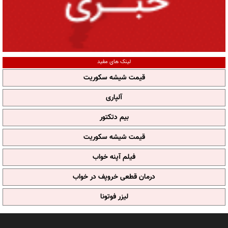
لینک های مفید
قیمت شیشه سکوریت
آلپاری
بیم دتکتور
قیمت شیشه سکوریت
فیلم آپنه خواب
درمان قطعی خروپف در خواب
لیزر فوتونا