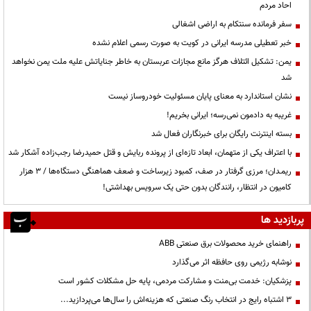
احاد مردم
سفر فرمانده سنتکام به اراضی اشغالی
خبر تعطیلی مدرسه ایرانی در کویت به صورت رسمی اعلام نشده
یمن: تشکیل ائتلاف هرگز مانع مجازات عربستان به خاطر جنایاتش علیه ملت یمن نخواهد
شد
نشان استاندارد به معنای پایان مسئولیت خودروساز نیست
غریبه به دادمون نمی‌رسه؛ ایرانی بخریم!
بسته اینترنت رایگان برای خبرنگاران فعال شد
با اعتراف یکی از متهمان، ابعاد تازه‌ای از پرونده ربایش و قتل حمیدرضا رجب‌زاده آشکار شد
ریمـدان؛ مرزی گرفتار در صف، کمبود زیرساخت و ضعف هماهنگی دستگاه‌ها / ۳ هزار
کامیون در انتظار، رانندگان بدون حتی یک سرویس بهداشتی!
پربازدید ها
راهنمای خرید محصولات برق صنعتی ABB
نوشابه رژیمی روی حافظه اثر می‌گذارد
پزشکیان: خدمت بی‌منت و مشارکت مردمی، پایه حل مشکلات کشور است
3 اشتباه رایج در انتخاب رنگ صنعتی که هزینه‌اش را سال‌ها می‌پردازید...