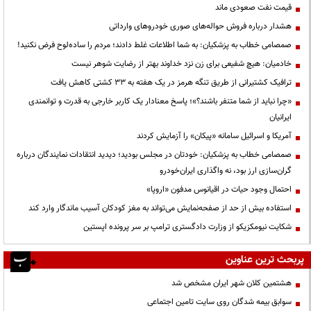
قیمت نفت صعودی ماند
هشدار درباره فروش حواله‌های صوری خودروهای وارداتی
صمصامی خطاب به پزشکیان: به شما اطلاعات غلط دادند؛ مردم را ساده‌لوح فرض نکنید!
خادمیان: هیچ شفیعی برای زن نزد خداوند بهتر از رضایت شوهر نیست
ترافیک کشتیرانی از طریق تنگه هرمز در یک هفته به ۳۳ کشتی کاهش یافت
«چرا نباید از شما متنفر باشند؟»؛ پاسخ معنادار یک کاربر خارجی به قدرت و توانمندی
ایرانیان
آمریکا و اسرائیل سامانه «پیکان» را آزمایش کردند
صمصامی خطاب به پزشکیان: خودتان در مجلس بودید؛ دیدید انتقادات نمایندگان درباره
گران‌سازی ارز بود، نه واگذاری ایران‌خودرو
احتمال وجود حیات در اقیانوس مدفون «اروپا»
استفاده بیش از حد از صفحه‌نمایش می‌تواند به مغز کودکان آسیب ماندگار وارد کند
شکایت نیومکزیکو از وزارت دادگستری ترامپ بر سر پرونده اپستین
پربحث ترین عناوین
هشتمین کلان شهر ایران مشخص شد
سوابق بیمه شدگان روی سایت تامین اجتماعی