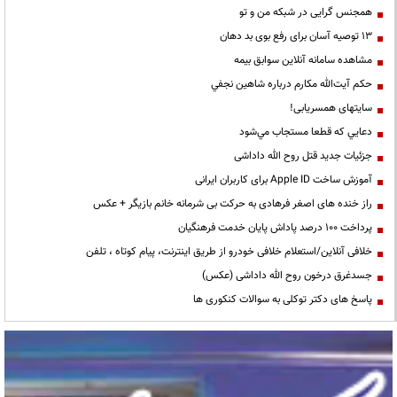
همجنس گرایی در شبکه من و تو
13 توصیه آسان برای رفع بوی بد دهان
مشاهده سامانه آنلاين سوابق بیمه
حكم آيت‌الله مكارم درباره شاهين نجفي
سایتهای همسریابی!
دعايي كه قطعا مستجاب مي‌شود
جزئیات جدید قتل روح الله داداشی
آموزش ساخت Apple ID برای کاربران ایرانی
راز خنده های اصغر فرهادی به حرکت بی شرمانه خانم بازیگر + عکس
پرداخت ۱۰۰ درصد پاداش پایان خدمت فرهنگیان
خلافی آنلاین/استعلام خلافی خودرو از طریق اینترنت، پیام کوتاه ، تلفن
جسدغرق درخون روح الله داداشی (عکس)
پاسخ های دکتر توکلی به سوالات کنکوری ها