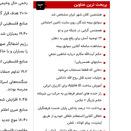
زخمی حال وخیمی د
پربحث ترین عناوین
۲۰:۱۰ هدف قرار گرفتن منزل مسکونی در منطقه شجاعیه در شرق غزه
هشتمین کلان شهر ایران مشخص شد
سوابق بیمه شدگان روی سایت تامین اجتماعی
منابع فلسطینی از
همجنس گرایی در شبکه من و تو
۱۹:۴۰ بمباران شدید بیت حانون در غزه
13 توصیه آسان برای رفع بوی بد دهان
رژیم اشغالگر صهی
مشاهده سامانه آنلاين سوابق بیمه
را بمباران و با خ
حكم آيت‌الله مكارم درباره شاهين نجفي
منابع فلسطینی اعلام کردند که ج
سایتهای همسریابی!
دعايي كه قطعا مستجاب مي‌شود
۱۹:۲ تداوم حملات رژیم صهیونیستی به غزه
جزئیات جدید قتل روح الله داداشی
جنگنده‌های اسرا
آموزش ساخت Apple ID برای کاربران ایرانی
مدرسه بودند.
راز خنده های اصغر فرهادی به حرکت بی شرمانه
۸:۴۵ افزایش شمار تلفات صهیونیستها
خانم بازیگر + عکس
پرداخت ۱۰۰ درصد پاداش پایان خدمت فرهنگیان
منابع عبری اعلام کردند که ا
خلافی آنلاین/استعلام خلافی خودرو از طریق
۱۸:۴۰ موج جدید حملات موشکی مقاومت
اینترنت، پیام کوتاه ، تلفن
مقاومت فلسطین مو
جسدغرق درخون روح الله داداشی (عکس)