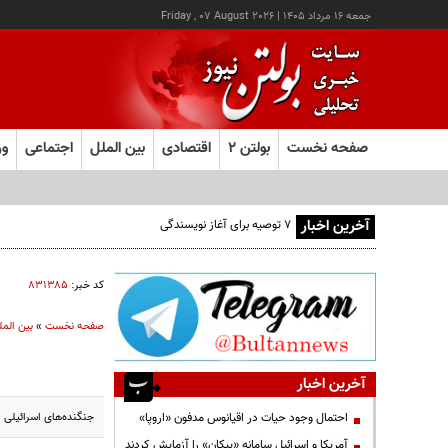
جمعه ۱۶ مرداد ۱۴۰۵
|
Friday , 07 August 2026
صفحه نخست
بولتن ۲
اقتصادی
بین الملل
اجتماعی
ور
آخرین اخبار
۷ توصیه برای آغاز نویسندگی
کد خبر:
۸۳۱۳۸۵
صفحه نخست
»
بین المل
آخرین اخبار
جنگنده‌های اسرائیلی 
احتمال وجود حیات در اقیانوس مدفون «اروپا»
آمریکا و اسرائیل سامانه «پیکان» را آزمایش کردند