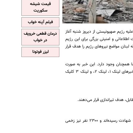
قیمت شیشه
سکوریت
فیلم آپنه خواب
یه رژیم صهیونیستی از دیروز شنبه آغاز
درمان قطعی خروپف
طلاعاتی و امنیتی بزرگی برای این رژیم
در خواب
 لبنان مواضع نیروهای رژیم را هدف قرار
لیزر فوتونا
ها همچنان وجود دارد. این خبر به صورت
لحظه‌به‌لحظه به‌روزرسانی می‌شود. برای پیگیری تحولات روز نخست عملیات «طوفان الاقصی» روی خبرهای لینک ۱، لینک ۲، و لینک ۳ کلیک
ل، هدف تیراندازی قرار می‌دهند.
تاکنون در نتیجه حملات رژیم صهیونیستی به غزه، ۴۱۳ فلسطینی از جمله ۷۸ کودک و ۴۱ زن به شهادت رسیده‌اند و ۲۳۰۰ نفر نیز زخمی