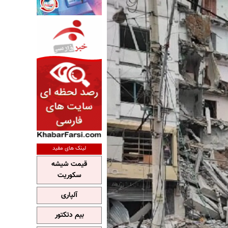
لینک های مفید
قیمت شیشه
سکوریت
آلپاری
بیم دتکتور