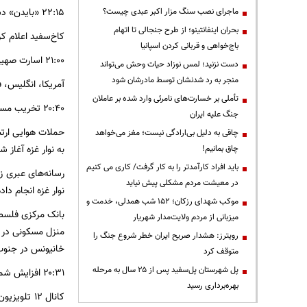
۲۲:۱۵ «بایدن» دستور حمایت از صهیونیست‌ها را صادر کرد
ماجرای نصب سنگ مزار اکبر عبدی چیست؟
بحران اینفانتینو؛ از طرح جنجالی تا اتهام
کاخ‌سفید اعلام کر
باج‌خواهی و قربانی کردن اسپانیا
۲۱:۰۰ اسارت صهیونیست‌های انگلیسی و آلمانی توسط حماس
دست نزنید؛ لمس نوزاد حیات وحش می‌تواند
منجر به رد شدنشان توسط مادرشان شود
آمریکا، انگلیس، 
تأملی بر خسارت‌های نامرئی وارد شده بر عاملان
۲۰:۴۰ تخریب مساجد و منازل در حملات هوایی رژیم صهیونیستی
جنگ علیه ایران
حملات هوایی ارتش
چاقی به دلیل بی‌ارادگی نیست؛ مغز می‌خواهد
به نوار غزه آغاز 
چاق بمانیم!
باید افراد کارآمدتر را به کار گرفت/ کاری می کنیم
رسانه‌های عبری ز
در معیشت مردم مشکلی پیش نیاید
نوار غزه انجام دا
موکب شهدای رزکان؛ ۱۵۲ شب همدلی، خدمت و
بانک مرکزی فلسطی
میزبانی از مردم ولایت‌مدار شهریار
منزل مسکونی در مح
رویترز: هشدار صریح ایران خطر شروع جنگ را
خانیونس در جنوب ن
متوقف کرد
پل شهرستان پل‌سفید پس از ۲۵ سال به مرحله
۲۰:۳۱ افزایش شمار کشته شدگان صهیونیست
بهره‌برداری رسید