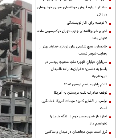
هشدار درباره فروش حواله‌های صوری خودروهای
وارداتی
۷ توصیه برای آغاز نویسندگی
احیای شن‌چاله‌های جنوب تهران درکمیسیون ماده
۵نهایی شد
خادمیان: هیچ شفیعی برای زن نزد خداوند بهتر از
رضایت شوهر نیست
سربازانِ خیابانِ ظهور؛ ملتِ مبعوثِ رودسر در
پاسخ به دشمن: «خیابان‌ها را به ناامیدان
نمی‌دهیم»
اعلام پایان مراسم اربعین ۱۴۰۵
توقف صادرات نفت عربستان به آمریکا
ترامپ از افشای کمبود مهمات آمریکا خشمگین
است
اجازه باز شدن مسیر دوم در تنگه هرمز را
نخواهیم داد
فرق است میان مجاهدان در میدان و ساکتین