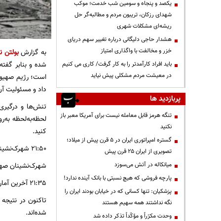
یکصد و پنجاه و سومین شب خدمت؛ موکب
شهدای رزکان، تریبون مردم و مطالبه‌گر حل
ریشه‌ای مشکلات شهری
هشدار حاجی دلیگانی درباره تغییر سهم دریای
خزر و مخالفت با واگذاری امتیاز
به گزارش
بولتن ن
شده و بنابر گفته
باید افراد کارآمدتر را به کار گرفت/ کاری می کنیم
در معیشت مردم مشکلی پیش نیاید
است؛ رژیم صهیونی
داد و مسئولیت آن 
پربازدید ها
تنش‌ها و درگیری
تنگه هرمز قابل معامله نیست برای آمریکا معبر باز
نکنید
کنید.
گستره امپراتوری ایران در ۵ قرن پیش از میلاد؛
۲۱:۵۰ شهرک‌نشینان و نظامیان صهیونیست به ظن فلسطینی‌بودن یکدیگر را می‌کشند
تصویری از ایران ۲۵ قرن پیش
میانکاله در آتش می‌سوزد
شهرک‌نشینان صهیو
پارچه فروشی که هیچ نسبتی با بانک آینده ندارد!
۲۱:۳۵ آخرین آمار شهدا و مجروحان فلسطینی
پزشکیان: تنها کسانی که در خیابان بودند ایران را
نگه نداشتند همه سهیم هستند
شده‌اند.
وحدت مکرّراً و مؤکّداً تذکر داده شد