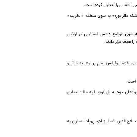
ضی اشغالی را تعطیل کرده است.
یک گلوله توپ ۱۵۵ میلی‌متری را از سکوی موشک «الزاعوره» به سوی منطقه «الخریبه»
 به سوی مواضع دشمن اسرائیلی در اراضی
را هدف قرار دادند.
 غزه، ایرفرانس تمام پروازها به تل‌آویو
 است.
ه در گفت‌وگو با شبکه تلویزیونی BFM گفت: ایرفرانس پروازهای خود به تل آویو را به حالت تعلیق
اح الدین شمار زیادی پهپاد انتحاری به