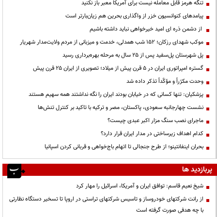
تنگه هرمز قابل معامله نیست برای آمریکا معبر باز نکنید
پیامدهای کنوانسیون خزر از واگذاری بحرین هم زیان‌بارتر است
از دشمن ذره ای امید خیرخواهی نباید داشته باشیم
موکب شهدای رزکان؛ ۱۵۲ شب همدلی، خدمت و میزبانی از مردم ولایت‌مدار شهریار
پل شهرستان پل‌سفید پس از ۲۵ سال به مرحله بهره‌برداری رسید
گستره امپراتوری ایران در ۵ قرن پیش از میلاد؛ تصویری از ایران ۲۵ قرن پیش
وحدت مکرّراً و مؤکّداً تذکر داده شد
پزشکیان: تنها کسانی که در خیابان بودند ایران را نگه نداشتند همه سهیم هستند
نشست چهارجانبه سعودی، پاکستان، مصر و ترکیه با تاکید بر کنترل تنش‌ها
ماجرای نصب سنگ مزار اکبر عبدی چیست؟
کدام اهداف زیرساختی در مدار ایران قرار دارد؟
بحران اینفانتینو؛ از طرح جنجالی تا اتهام باج‌خواهی و قربانی کردن اسپانیا
پربازدید ها
شیخ نعیم قاسم: توافق ایران و آمریکا، اسرائیل را مهار کرد
از رانت‌ شرکتهای خودروساز و تاسیس شرکتهای تراستی در اروپا تا تسخیر دستگاه نظارتی
با چه هدفی صورت گرفته است