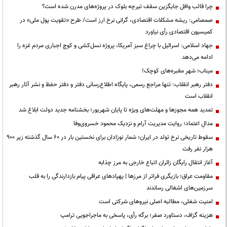
چرا قالب وافل جایگزین سقف تیرچه بلوک در پروژه‌های مدرن شده است؟
صمصامی: ریشه مشکلات اقتصادی، گرانی نرخ ارز است/ طرح «تقویت پول ملی» در
کمیسیون اقتصادی رأی نیاورد
جهاد اسلامی: اسرائیل با چراغ سبز آمریکا، پروژه نسل‌کشی و کوچ اجباری مردم غزه را
ادامه می‌دهد
میناب؛ شهرِ مقبره‌های کوچک!
دفتر رهبر انقلاب: تنها مراجع رسمی، پایگاه اطلاع‌رسانی دفتر و دفتر حفظ و نشر آثار رهبر
انقلاب است
تمدید همه مجوزها و مهلت‌های ویژه تا پایان شهریور؛ بخشنامه جدید دولت ابلاغ شد
مدالِ اعتماد؛ روایت مدیریت آرام و نزدیک محمود خسروی‌وفا
سقوط تاریخی نرخ تولد در ایران؛ شمار نوزادان برای نخستین بار در ۶۰ سال گذشته زیر ۹۰۰
هزار نفر رفت
آغاز انتقال رایگان زائران اتباع خارجی به مرز چذابه
مقاومت عراق؛ بازیگری فراتر از مرزها | پهپادهای عراقی پیام بازدارندگی را به قلب
سرزمین‌های اشغالی رساندند
‌امنیت شغلی، مطالبه اصلی نیروهای شرکتی است
هزینه گزاف، دستاورد صفر؛ برگه رأی، پاسخی به ماجراجویی ترامپ