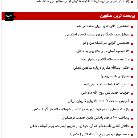
زلزله در دنیای پیام‌رسان‌ها؛ تلگرام ناگهان از اپ‌استور اپل حذف شد
پربحث ترین عناوین
هشتمین کلان شهر ایران مشخص شد
سوابق بیمه شدگان روی سایت تامین اجتماعی
همجنس گرایی در شبکه من و تو
13 توصیه آسان برای رفع بوی بد دهان
مشاهده سامانه آنلاين سوابق بیمه
حكم آيت‌الله مكارم درباره شاهين نجفي
سایتهای همسریابی!
دعايي كه قطعا مستجاب مي‌شود
جزئیات جدید قتل روح الله داداشی
آموزش ساخت Apple ID برای کاربران ایرانی
راز خنده های اصغر فرهادی به حرکت بی شرمانه خانم بازیگر + عکس
پرداخت ۱۰۰ درصد پاداش پایان خدمت فرهنگیان
خلافی آنلاین/استعلام خلافی خودرو از طریق اینترنت، پیام کوتاه ، تلفن
جسدغرق درخون روح الله داداشی (عکس)