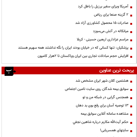
آمریکا ویزای سفیر برزیل را باطل کرد
۲ گزینه صنعا برای ریاض
صادرات ۱۵ محصول کشاورزی آزاد شد
میانکاله در آتش می‌سوزد
مراسم عزاداری اربعین حسینی - کربلا
پزشکیان: تنها کسانی که در خیابان بودند ایران را نگه نداشتند همه سهیم هستند
افزایش حجم مبادلات تجاری بین ایران وپاکستان تا 2هزار کامیون
پربحث ترین عناوین
هشتمین کلان شهر ایران مشخص شد
سوابق بیمه شدگان روی سایت تامین اجتماعی
همجنس گرایی در شبکه من و تو
13 توصیه آسان برای رفع بوی بد دهان
مشاهده سامانه آنلاين سوابق بیمه
حكم آيت‌الله مكارم درباره شاهين نجفي
سایتهای همسریابی!