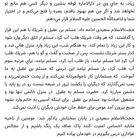
زياد، به جاي وي در دارالاماره كوفه بنشين و ديگر كسي هم مانع تو
نخواهد شد و اگر من هم بهبود يافتم، بصره را فتح مي‌كنم و در اختيار
شما و اباعبداللَّه الحسين عليه السلام قرار مي‌دهم.
حجت‌الاسلام سعیدی ادامه داد: مسلم بن عقيل و شريك با هم اين قرار
را گذاشتند، كه هر وقت شريك طلب آب كرد، مسلم از اتاق ديگر وارد شود
و كار ابن زياد را تمام كند. به هنگام شب، ابن زياد وارد منزل هاني شد و
كنار بستر شريك نشست، پس از صحبت و گفت و گو با هم، شريك طلب
آب كرد اما مسلم نيامد، باز طلب آب كرد، مسلم نيامد، براي مرتبه سوم
آب طلب كرد، باز مسلم نيامد این درسی که مسلم بن عقیل به ما
آموخت که مسلمانان کار ناجوانمردانه نمی‌کنند و از پشت خنجرنمی‌زند و
بمب نمی‌گذارند که دیگران را بکشند ترور در شیعه نیست رو در رو باید با
دشمن مبارزه کرد. حضرت مسلم به عقیل در منزل خانمی تنها بود و
مشغول عبادت بود مسلم بن عقیل برای اینکه آسیبی به خانم وارد نشود
صبح بیرون آمد مومن برای حفظ جان خودش دیگران را اذیت نمی‌کند.
حجت‌الاسلام سعیدی در پایان سخنانش یادآور شد: مومنین از ناحیه
ماباید احساس امنیت کنند پاک صاف یک رنگ باشیم و از مجالس
عزاداری درس بگیریم در خودمان پیاده کنیم.