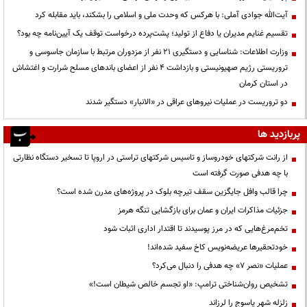
آیت‌الله جوادی آملی: با هرکس که وحدت ملی و اسلامی را بشکند، باید مقابله کرد
تقسیم غنایم مدیران یا دفاع از تولید؛ پشت‌پرده درخواست توقف یک آیین‌نامه چه بود؟
وزارت اطلاعات: شناسایی و دستگیری ۲۱ نفر از مزدوران مرتبط با سازمان جاسوسی و
تروریستی رژیم صهیونیستی و بازداشت ۴ نفر از اعضای باندهای مسلح شرارت و اغتشاش
در استان کرمان
دو تروریست در عملیات نیروهای عراقی در «الانبار» دستگیر شدند
پربازدید ها
از رانت‌ شرکتهای خودروساز و تاسیس شرکتهای تراستی در اروپا تا تسخیر دستگاه نظارتی
با چه هدفی صورت گرفته است
چرا قالب وافل جایگزین سقف تیرچه بلوک در پروژه‌های مدرن شده است؟
جزئیات مذاکرات ایران و عمان برای بازگشایی تنگه هرمز
تخم‌مرغ‌هایی که در مرز پوسیدند تا اقتدار اداری اثبات شود
خودتحقیرها عریضه‌نویس کاخ سفید شده‌اند!
عملیات «نصر ۷» چه هدفی را دنبال می‌کرد؟
تشخیص روان‌شناختی ترامپ: «او تجسم خالص شیطان است!»
زلزله شهر یاسوج را لرزاند