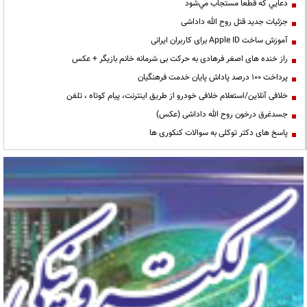
دعايي كه قطعا مستجاب مي‌شود
جزئیات جدید قتل روح الله داداشی
آموزش ساخت Apple ID برای کاربران ایرانی
راز خنده های اصغر فرهادی به حرکت بی شرمانه خانم بازیگر + عکس
پرداخت ۱۰۰ درصد پاداش پایان خدمت فرهنگیان
خلافی آنلاین/استعلام خلافی خودرو از طریق اینترنت، پیام کوتاه ، تلفن
جسدغرق درخون روح الله داداشی (عکس)
پاسخ های دکتر توکلی به سوالات کنکوری ها