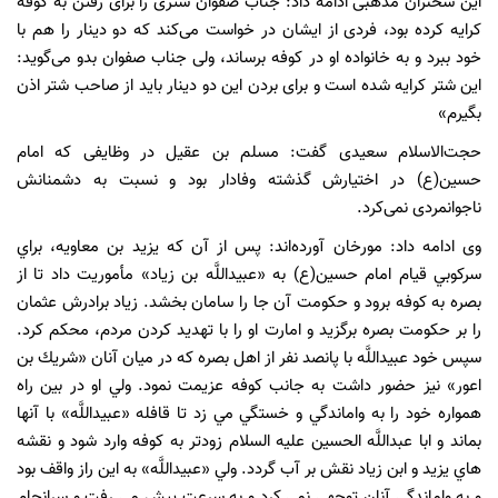
این سخنران مذهبی ادامه داد: جناب صفوان شتری را برای رفتن به کوفه
کرایه کرده بود، فردی از ایشان در خواست می‌کند که دو دینار را هم با
خود ببرد و به خانواده او در کوفه برساند، ولی جناب صفوان بدو می‌گوید:
این شتر کرایه شده است و برای بردن این دو دینار باید از صاحب شتر اذن
بگیرم»
حجت‌الاسلام سعیدی گفت: مسلم بن عقیل در وظایفی که امام
حسین(ع) در اختیارش گذشته وفادار بود و نسبت به دشمنانش
ناجوانمردی نمی‌کرد.
وی ادامه داد: مورخان آورده‌اند: پس از آن كه يزيد بن معاويه، براي
سركوبي قيام امام حسين(ع) به «عبيداللَّه بن زياد» مأموريت داد تا از
بصره به كوفه برود و حكومت آن جا را سامان بخشد. زياد برادرش عثمان
را بر حكومت بصره برگزيد و امارت او را با تهديد كردن مردم، محكم كرد.
سپس خود عبيداللَّه با پانصد نفر از اهل بصره كه در ميان آنان «شريك بن
اعور» نيز حضور داشت به جانب كوفه عزيمت نمود. ولي او در بين راه
همواره خود را به واماندگي و خستگي مي زد تا قافله «عبيداللَّه» با آنها
بماند و ابا عبداللَّه الحسين عليه السلام زودتر به كوفه وارد شود و نقشه
هاي يزيد و ابن زياد نقش بر آب گردد. ولي «عبيداللَّه» به اين راز واقف بود
و به واماندگي آنان توجهي نمي كرد و به سرعت پيش مي رفت و سرانجام