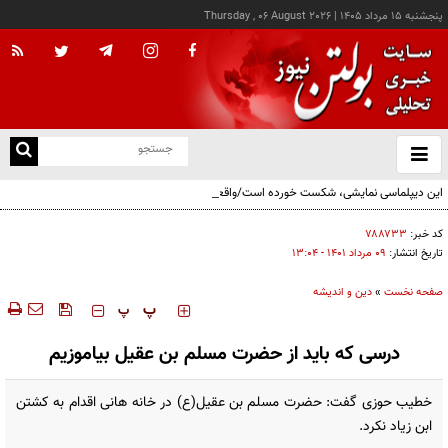
پنجشنبه ۱۵ مرداد ۱۴۰۵
|
Thursday , 06 August 2026
از
و
ته
این دیپلماسی نمایشی، شکست خورده است/واقعیت‌ها را بپذیرید و به تعهدات خود عمل کنید
ن
نو
کد خبر:
۷۸۸۷۳۳
تاریخ انتشار:
۰۹ مرداد ۱۴۰۱ - ۱۳:۰۴
صفحه نخست
»
دین و اندیشه
‍‍‍ پ
پ
درسی که باید از حضرت مسلم بن عقیل بیاموزیم
خطیب حوزی گفت: حضرت مسلم بن عقیل(ع) در خانه هانی اقدام به کشتن
ابن زیاد نکرد.