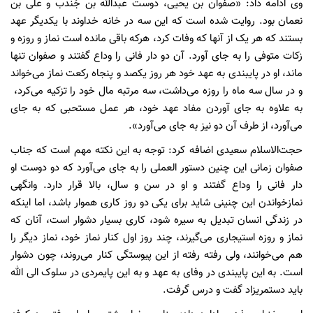
وی ادامه داد: «صفوان بن یحیی، دوست عبدالله بن جُندب و علی بن
نعمان بود. روایت شده است که این سه در خانه خداوند با یکدیگر عهد
بستند که هر یک از آنها که وفات کرد، هرکه باقی مانده است نماز و روزه و
زکات متوفی را به جای آورد. آن دو دار فانی را وداع گفتند و صفوان تنها
ماند، او در پایبندی به عهد خود هر روز یکصد و پنجاه رکعت نماز می‌خواند
و در سال سه ماه را روزه می‌داشت، سه مرتبه مال خود را تزکیه می‌کرد،
به علاوه به جای آوردن مفاد عهد خود، هر عمل مستحبی که به جای
می‌آورد، از طرف آن دو نیز به جای می‌آورد».
حجت‌الاسلام سعیدی اضافه کرد: توجه به این نکته مهم است که جناب
صفوان زمانی این چنین دستور العملی را به جای می‌آورد که دو دوست او
دار فانی را وداع گفتند و او در سن و سال، بالا قرار دارد. وانگهی
نمازخواندن این چنینی شاید برای یکی دو روز کاری هموار باشد، اما اینکه
در زندگی انسان تبدیل به سیره شود، کاری بسیار دشوار است، آنان که
نماز و روزه استیجاری می‌گیرند، چند روز اول کنار نماز خود، نماز دیگر را
هم می‌خوانند، ولی رفته رفته از این پیوستگی کنار می‌روند، چون دشوار
است. به این پایبندی در وفای به عهد و به این پایمردی در سلوک الی الله
باید دستمریزاد گفت و درس گرفت.