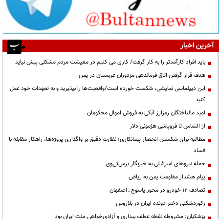
آخرین اخبار
باید افراد کارآمدتر را به کار گرفت/ کاری می کنیم در معیشت مردم مشکلی پیش نیاید
هدف قرار گرفتن اتاق‌ فرماندهی مزدوران عربستان در یمن
این دیپلماسی نمایشی، شکست خورده است/واقعیت‌ها را بپذیرید و به تعهدات خود عمل
کنید
امید مالباختگان رمزارز آبکی به فروش اموال محکومان
از التماس تا فروپاشی هژمونی دلار
مطالبه برای شکستن انحصار پیمانکاری؛ نظارت دقیق بر واگذاری پروژه‌ها، راهکار مقابله با
فساد
حمله نیروهای اسرائیلی به خبرنگار پرس‌تی‌وی
پیام هشدار مقاومت یمن به ریاض
تصادف ۱۲ خودرو در محور یاسوج ـ اصفهان
رکوردشکنی دختر دونده ایران در بلاروس
پزشکیان: مشروطه نقطه عطف بیداری و آزادی‌خواهی ملت ایران بود