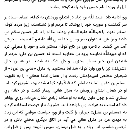
قبل از ورود امام حسين خود را به كوفه رسانيد.
وی ادامه داد: عبيد اللَّه بن زياد در ابتداي ورودش به كوفه، عمامه سياه بر
سر گذاشت و صورت خود را پوشاند تا مردم او را نشناسند، زيرا مردم كوفه
منتظر قدوم ابا عبداللَّه عليه السلام بودند، لذا او را با نام حسين سلام مي
دادند و برايش به عنوان پسر رسول خدا صلي الله عليه و آله مرحبا و خوش
آمد مي گفتند. بالاخره وي در كاخ كوفه مستقر شد و خود را معرفي كرد
كه او عبيداللَّه نماينده يزيد بن معاويه است، نه حسين بن علي؛ مردم از
شنيدن اين خبر بسيار محزون و دل شكسته شدند. در همين حال
«شريك» نيز با وي وارد كوفه شد اما مستقيم به منزل «هاني بن عروه» از
شيعيان مخلص اميرمؤمنان رفت. و از همان ابتدا «هاني» را به تقويت
مسلم بن عقيل نماينده امام كه قبلاً وارد كوفه شده بود، تشويق كرد. اما
او در همان ابتداي ورودش به منزل هاني، بيمار گشت و در خانه وي
بستري شد و چون «ابن زياد» به او علاقه زيادي نشان مي‌داد، روزي يپغام
داد كه امشب به عيادت وي خواهد آمد. «شريك» از فرصت استفاده كرد و
به «مسلم بن عقيل» جريان را گفت و از وي خواست موقعي كه ابن زياد
به ديدن من در منزل هاني مي آيد در اتاق ديگري مخفي باش و در
فرصتي مناسب ابن زياد را به قتل برسان. سپس افزود: پس از قتل ابن