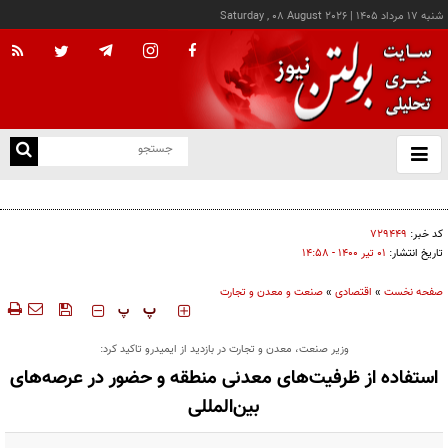
شنبه ۱۷ مرداد ۱۴۰۵
|
Saturday , 08 August 2026
از
و
ته
کالابرگ این خانوارها امروز شارژ شد
ن
نو
کد خبر:
۷۲۹۴۴۹
تاریخ انتشار:
۰۱ تير ۱۴۰۰ - ۱۴:۵۸
صفحه نخست
»
اقتصادی
»
صنعت و معدن و تجارت
‍‍‍ پ
پ
وزیر صنعت، معدن و تجارت در بازدید از ایمیدرو تاکید کرد:
استفاده از ظرفیت‌های معدنی منطقه و حضور در عرصه‌های
بین‌المللی