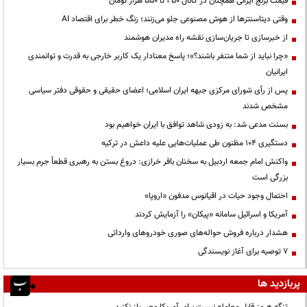
قیمت‌ برنج ایرانی همچنان در کانال ۴۵۰ تا ۵۵۰ هزار تومان
وقتی دیتاسنترها از هوش مصنوعی جلو می‌زنند؛ زنگ خطر برای اقتصاد AI
از خبرسازی تا جریان‌سازی نقشه راه مدیران هوشمند
«چرا نباید از شما متنفر باشند؟»؛ پاسخ معنادار یک کاربر خارجی به قدرت و توانمندی
ایرانیان
پس از رأی شورای مرکزی جبهه ایران اسلامی؛ اعضای حقیقی و حقوقی دفتر سیاسی
مشخص شدند
بسنت مدعی شد: به زودی شاهد توافق با ایران خواهیم بود
دستگیری ۱۰۴ مظنون طی عملیات‌هایی علیه داعش در ترکیه
واکنش امام جمعه اردبیل به سخنان باقر خرازی: دروغ بستن به رهبری قطعاً جرم بسیار
بزرگی است
احتمال وجود حیات در اقیانوس مدفون «اروپا»
آمریکا و اسرائیل سامانه «پیکان» را آزمایش کردند
هشدار درباره فروش حواله‌های صوری خودروهای وارداتی
۷ توصیه برای آغاز نویسندگی
پربازدید ها
تنگه هرمز قابل معامله نیست برای آمریکا معبر باز نکنید