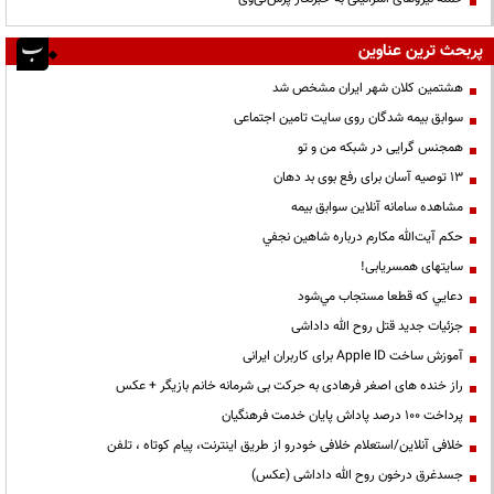
پربحث ترین عناوین
هشتمین کلان شهر ایران مشخص شد
سوابق بیمه شدگان روی سایت تامین اجتماعی
همجنس گرایی در شبکه من و تو
13 توصیه آسان برای رفع بوی بد دهان
مشاهده سامانه آنلاين سوابق بیمه
حكم آيت‌الله مكارم درباره شاهين نجفي
سایتهای همسریابی!
دعايي كه قطعا مستجاب مي‌شود
جزئیات جدید قتل روح الله داداشی
آموزش ساخت Apple ID برای کاربران ایرانی
راز خنده های اصغر فرهادی به حرکت بی شرمانه خانم بازیگر + عکس
پرداخت ۱۰۰ درصد پاداش پایان خدمت فرهنگیان
خلافی آنلاین/استعلام خلافی خودرو از طریق اینترنت، پیام کوتاه ، تلفن
جسدغرق درخون روح الله داداشی (عکس)