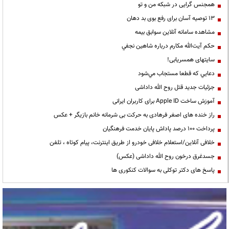
همجنس گرایی در شبکه من و تو
13 توصیه آسان برای رفع بوی بد دهان
مشاهده سامانه آنلاين سوابق بیمه
حكم آيت‌الله مكارم درباره شاهين نجفي
سایتهای همسریابی!
دعايي كه قطعا مستجاب مي‌شود
جزئیات جدید قتل روح الله داداشی
آموزش ساخت Apple ID برای کاربران ایرانی
راز خنده های اصغر فرهادی به حرکت بی شرمانه خانم بازیگر + عکس
پرداخت ۱۰۰ درصد پاداش پایان خدمت فرهنگیان
خلافی آنلاین/استعلام خلافی خودرو از طریق اینترنت، پیام کوتاه ، تلفن
جسدغرق درخون روح الله داداشی (عکس)
پاسخ های دکتر توکلی به سوالات کنکوری ها