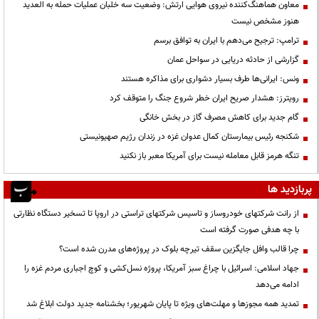
معاون هماهنگ‌کننده نیروی هوایی ارتش: وضعیت سه خلبان عملیات حمله به العدید
هنوز مشخص نیست
ترامپ: ترجیح می‌دهم با ایران به توافق برسم
گزارشی از حادثه دریایی در سواحل عمان
ونس: ایرانی‌ها طرف بسیار دشواری برای مذاکره هستند
رویترز: هشدار صریح ایران خطر شروع جنگ را متوقف کرد
گام جدید برای کاهش مصرف گاز در بخش خانگی
شکنجه رئیس بیمارستان کمال عدوان غزه در زندان رژیم صهیونیستی
تنگه هرمز قابل معامله نیست برای آمریکا معبر باز نکنید
پربازدید ها
از رانت‌ شرکتهای خودروساز و تاسیس شرکتهای تراستی در اروپا تا تسخیر دستگاه نظارتی
با چه هدفی صورت گرفته است
چرا قالب وافل جایگزین سقف تیرچه بلوک در پروژه‌های مدرن شده است؟
جهاد اسلامی: اسرائیل با چراغ سبز آمریکا، پروژه نسل‌کشی و کوچ اجباری مردم غزه را
ادامه می‌دهد
تمدید همه مجوزها و مهلت‌های ویژه تا پایان شهریور؛ بخشنامه جدید دولت ابلاغ شد