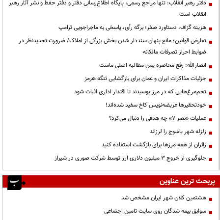
دفتر رهبر انقلاب: تنها مراجع رسمی، پایگاه اطلاع‌رسانی دفتر و دفتر حفظ و نشر آثار رهبر
انقلاب است
هزینه گزاف، دستاورد صفر؛ برگه رأی، پاسخی به ماجراجویی ترامپ
تعارض قوانین؛ مانع پنهان سنددار شدن بخش بزرگی از املاک/ ضرورت تجدیدنظر در
ضوابط احراز تصرفات مالکانه
انصارالله: رفع محاصره یمن مطالبه اصلی ماست
جزئیات مذاکرات ایران و عمان برای بازگشایی تنگه هرمز
تخم‌مرغ‌هایی که در مرز پوسیدند تا اقتدار اداری اثبات شود
خودتحقیرها عریضه‌نویس کاخ سفید شده‌اند!
عملیات «نصر ۷» چه هدفی را دنبال می‌کرد؟
زلزله شهر یاسوج را لرزاند
زائران از همه مرزها برای بازگشت استفاده کنید
جلوگیری از خروج ۳ میلیون دلاری ارز توسط شرکت صوری در شیراز
پربحث ترین عناوین
هشتمین کلان شهر ایران مشخص شد
سوابق بیمه شدگان روی سایت تامین اجتماعی