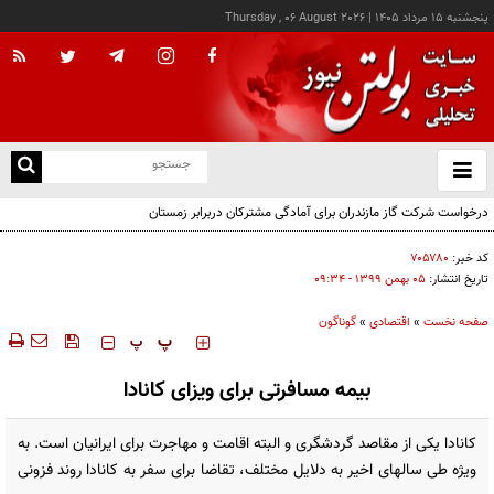
پنجشنبه ۱۵ مرداد ۱۴۰۵
|
Thursday , 06 August 2026
از
و
ته
ن
نو
کد خبر:
۷۰۵۷۸۰
تاریخ انتشار:
۰۵ بهمن ۱۳۹۹ - ۰۹:۳۴
صفحه نخست
»
اقتصادی
»
گوناگون
‍‍‍ پ
پ
بیمه مسافرتی برای ویزای کانادا
کانادا یکی از مقاصد گردشگری و البته اقامت و مهاجرت برای ایرانیان است. به
ویژه طی سالهای اخیر به دلایل مختلف، تقاضا برای سفر به کانادا روند فزونی