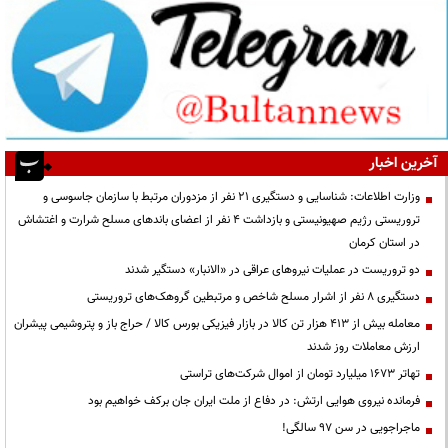
آخرین اخبار
وزارت اطلاعات: شناسایی و دستگیری ۲۱ نفر از مزدوران مرتبط با سازمان جاسوسی و
تروریستی رژیم صهیونیستی و بازداشت ۴ نفر از اعضای باندهای مسلح شرارت و اغتشاش
در استان کرمان
دو تروریست در عملیات نیروهای عراقی در «الانبار» دستگیر شدند
دستگیری ۸ نفر از اشرار مسلح شاخص و مرتبطین گروهک‌های تروریستی
معامله بیش از ۴۱۳ هزار تن کالا در بازار فیزیکی بورس کالا / حراج باز و پتروشیمی پیشران
ارزش معاملات روز شدند
تهاتر ۱۶۷۳ میلیارد تومان از اموال شرکت‌های تراستی
فرمانده نیروی هوایی ارتش: در دفاع از ملت ایران جان برکف خواهیم بود
ماجراجویی در سن ۹۷ سالگی!