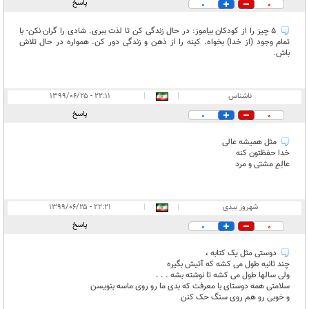
پاسخ
0
0
5 چیز را از کودکان بیاموز: در حال زندگی کن تا لذت ببری. شادی را گران نکن- با
تمام وجود (از خدا) بخواه. کینه را از ذهن و زندگی دور کن. همواره در حال تلاش
باش.
ناشناس
|
|
۲۲:۱۱ - ۱۳۹۹/۰۶/۲۵
پاسخ
0
0
مثل همیشه عالی
خدا حفظتون کنه
عالِمِ مشتی و مرد
شهروز بیدی
|
|
۲۲:۲۱ - ۱۳۹۹/۰۶/۲۵
پاسخ
0
0
دوستی مثل یک کتابه ،
چند ثانیه طول می کشه که آتیش بگیره
ولی سالها طول می کشه تا نوشته بشه . . .
سلامتی همه دوستای با معرفت که بدی ما رو روی ماسه بنویسن
و خوبی رو هم روی سنگ حک کنن