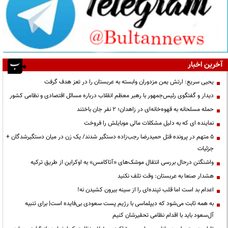
آخرین اخبار
یحیی سریع: ارتش یمن مزدوران وابسته به عربستان را در تعز هدف گرفت
دیدار و گفتگوی رئیس‌جمهور با رهبر معظم انقلاب درباره مسائل اقتصادی و نظامی کشور
حمله مسلحانه به قهوه‌خانه‌ای در زاهدان؛ ۲ نفر جان باختند
نماینده ای که به دلیل مشکلات مالی موبایلش را فروخت
۵ متهم در پرونده قتل حمیدرضا رجب‌زاده دستگیر شدند/ یک زن در میان دستگیرشدگان +
جزئیات
واشنگتن درحال بررسی انتقال موشک‌های «آتاکامس» به اوکراین از طریق ترکیه
هشدار صنعا به عربستان: وقت تلف نکنید
اعدام بد است اما قلب تپنده‌ای را از سینه بیرون کشیدن نه!
به همه ثابت می‌شود که دیپلماسی با رژیم پست سعودی بی‌فایده است| برای تنبیه
آل‌سعود باید با اقدام نظامی تحقیرشان کنیم