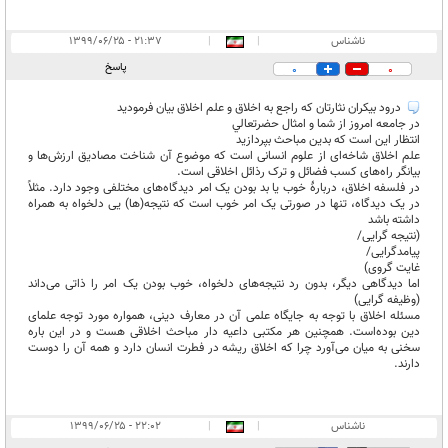
ناشناس
|
|
۲۱:۳۷ - ۱۳۹۹/۰۶/۲۵
پاسخ
0
0
درود بيكران نثارتان كه راجع به اخلاق و علم اخلاق بيان فرموديد
در جامعه امروز از شما و امثال حضرتعالي
انتظار اين است كه بدين مباحث بپردازيد
علم اخلاق شاخه‌ای از علوم انسانی است که موضوع آن شناخت مصادیق ارزش‌ها و
بیانگر راه‌های کسب فضائل و ترک رذائل اخلاقی است.
در فلسفه اخلاق، دربارهٔ خوب یا بد بودن یک امر دیدگاه‌های مختلفی وجود دارد. مثلاً
در یک دیدگاه، تنها در صورتی یک امر خوب است که نتیجه(ها) یی دلخواه به همراه
داشته باشد
(نتیجه گرایی/
پیامدگرایی/
غایت گروی)
اما دیدگاهی دیگر، بدون رد نتیجه‌های دلخواه، خوب بودن یک امر را ذاتی می‌داند
(وظیفه گرایی)
مسئله اخلاق با توجه به جایگاه علمی آن در معارف دینی، همواره مورد توجه علمای
دین بوده‌است. همچنین هر مکتبی داعیه دار مباحث اخلاقی هست و در این باره
سخنی به میان می‌آورد چرا که اخلاق ریشه در فطرت انسان دارد و همه آن را دوست
دارند.
ناشناس
|
|
۲۲:۰۲ - ۱۳۹۹/۰۶/۲۵