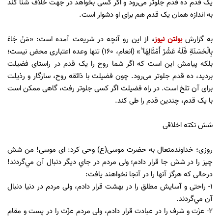
یک قدم ده قدم جلوتر می‌رود و اگر کسی بخواهد در جهت خلاف شنا کند
به اندازه همان یک قدم هم برای او دشوار است.
به گزارش
بولتن نیوز
،
از این رو آنچه در شریعت آمده است: «مَنْ جَاءَ
بِالْحَسَنَةِ فَلَهُ عَشْرُ أَمْثَالِهَا ۖ» (انعام، ۱۶۰) تنها وعده اعتباری محض نیست؛
بلکه پیامش این است که اگر شما روح را یک قدم در راستای فضیلت
بردید، ده قدم جلوتر می‌رود. چون فضیلت با ذائقه روح، سازگار و رذیلت
برای آن تلخ است. در راه فضیلت اگر کسی جلوتر رفت، گاهی ممکن است
با یک قدم، چندین قدم را طی کند.
شش نكته اخلاقی
روزی؛ خداوندمتعال به حضرت موسی(ع) وحی كرد: ای موسی! من شش
چيز را در شش جا قرار دادم؛ ولی مردم در جاي ديگر دنبال آن مي‌گردند!
درحالی که هرگز آنها را در آنجا نخواهند يافت:
١- راحتی و آسایش مطلق را در بهشت قرار دادم، ولی مردم در دنيا دنبال
آن مي‌گردند.
٢- ع‍زَت و شرف را در عبادت قرار دادم، ولی مردم عزّت را در پست و مقام