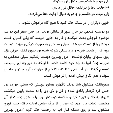
ولی مردم با شکم سیر دنبال آن ميگردند
٦- اجابت دعا را در لقمه حلال قرار دادم،
ولی مردم در طلسم و جادو به دنبال اجابت دعا مي‌گردند.
خوبی دیگران را در سنگ حک کنید تا هیچ گاه فراموش نشود...
دو دوست قدیمی در حال عبور از بیابانی بودند. در حین سفر این دو سر
موضوع کوچکی بحث میکنند و کار به جایی میرسد که یکی کنترل خشم
خودش را از دست میدهد و سیلی محکمی به صورت دیگری میزند. دوست
دوم که از شدت ضربه و درد سیلی شوکه شده بود بدون اینکه حرفی بزند
روی شنهای بیابان نوشت: "امروز بهترین دوست زندگیم سیلی محکمی به
صورتم زد." آنها به راه خود ادامه دادند تا اینکه به دریاچه ای رسیدند.
تصمیم گرفتند در آب کمی شنا کنند تا هم از حرارت و گرمای کویر خلاص
شوند و هم اتفاق پیش آمده را فراموش کنند.
همچنانکه مشغول شنا بودند ناگهان همان دوستی که سیلی خورده بود
حس کرد گرفتار باتلاق شده و گل و لای وی را به سمت پایین میکشد.
شروع به داد و فریاد کرد و خلاصه دوستش وی را با هزار زحمت از آن
مخمصه نجات داد. مرد که خود را از مرگ حتمی نجات یافته دید، فوری
مشغول شد و روی سنگ کنار آب به زحمت حک کرد: "امروز بهترین