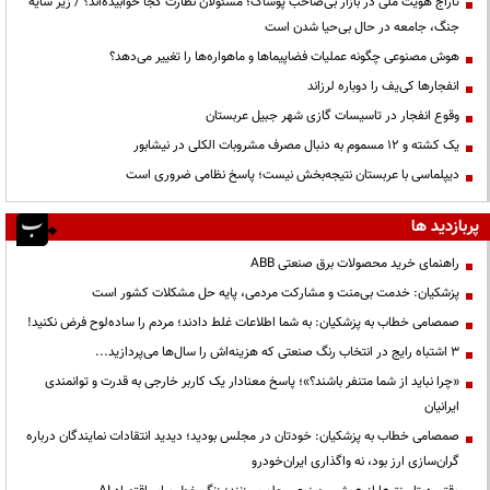
تاراج هویت ملی در بازار بی‌صاحب پوشاک؛ مسئولان نظارت کجا خوابیده‌اند؟ / زیر سایه
جنگ، جامعه در حال بی‌حیا شدن است
هوش مصنوعی چگونه عملیات فضاپیماها و ماهواره‌ها را تغییر می‌دهد؟
انفجارها کی‌یف را دوباره لرزاند
وقوع انفجار در تاسیسات گازی شهر جبیل عربستان
یک کشته و ۱۲ مسموم به دنبال مصرف مشروبات الکلی در نیشابور
دیپلماسی با عربستان نتیجه‌بخش نیست؛ پاسخ نظامی ضروری است
پربازدید ها
راهنمای خرید محصولات برق صنعتی ABB
پزشکیان: خدمت بی‌منت و مشارکت مردمی، پایه حل مشکلات کشور است
صمصامی خطاب به پزشکیان: به شما اطلاعات غلط دادند؛ مردم را ساده‌لوح فرض نکنید!
3 اشتباه رایج در انتخاب رنگ صنعتی که هزینه‌اش را سال‌ها می‌پردازید...
«چرا نباید از شما متنفر باشند؟»؛ پاسخ معنادار یک کاربر خارجی به قدرت و توانمندی
ایرانیان
صمصامی خطاب به پزشکیان: خودتان در مجلس بودید؛ دیدید انتقادات نمایندگان درباره
گران‌سازی ارز بود، نه واگذاری ایران‌خودرو