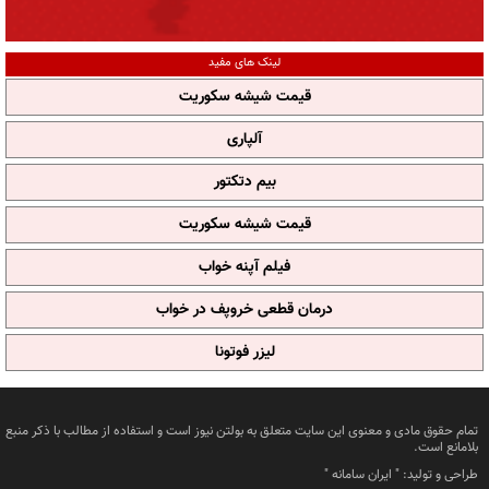
لینک های مفید
قیمت شیشه سکوریت
آلپاری
بیم دتکتور
قیمت شیشه سکوریت
فیلم آپنه خواب
درمان قطعی خروپف در خواب
لیزر فوتونا
تمام حقوق مادی و معنوی این سایت متعلق به بولتن نیوز است و استفاده از مطالب با ذکر منبع
بلامانع است.
طراحی و تولید: "
ایران سامانه
"