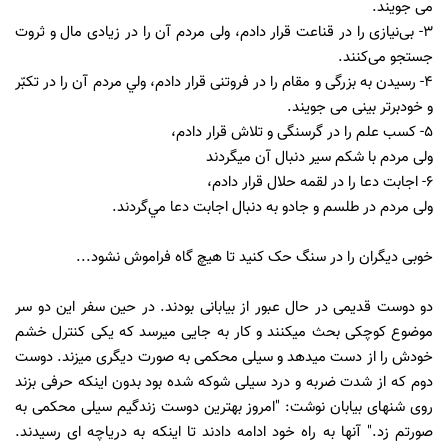
می جويند.
٣- بی‌نيازی را در قناعت قرار دادم، ولی مردم آن را در زيادی مال و ثروت
جستجو می‌كنند.
٤- رسیدن به بزرگی و مقام را در فروتنی قرار دادم، ولي مردم آن را در تكبّر
و خودبرتر بينی می جویند.
٥- کسب علم را در گرسنگی و تلاش قرار دادم،
ولی مردم با شکم سیر دنبال آن ميگردند
٦- اجابت دعا را در لقمه حلال قرار دادم،
ولی مردم در طلسم و جادو به دنبال اجابت دعا مي‌گردند.
خوبی دیگران را در سنگ حک کنید تا هیچ گاه فراموش نشود...
دو دوست قدیمی در حال عبور از بیابانی بودند. در حین سفر این دو سر
موضوع کوچکی بحث میکنند و کار به جایی میرسد که یکی کنترل خشم
خودش را از دست میدهد و سیلی محکمی به صورت دیگری میزند. دوست
دوم که از شدت ضربه و درد سیلی شوکه شده بود بدون اینکه حرفی بزند
روی شنهای بیابان نوشت: "امروز بهترین دوست زندگیم سیلی محکمی به
صورتم زد." آنها به راه خود ادامه دادند تا اینکه به دریاچه ای رسیدند.