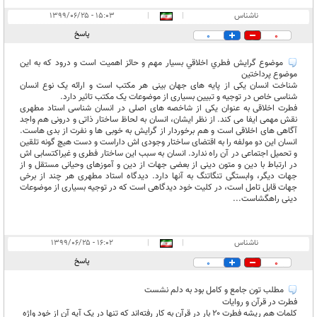
ناشناس
|
|
۱۵:۰۳ - ۱۳۹۹/۰۶/۲۵
پاسخ
0
0
موضوع گرايش فطري اخلاقي بسيار مهم و حائز اهميت است و درود كه به اين
موضوع پرداختين
شناخت انسان یکی از پایه های جهان بینی هر مکتب است و ارائه یک نوع انسان
شناسی خاص در توجیه و تبیین بسیاری از موضوعات یک مکتب تاثیر دارد.
فطرت اخلاقی به عنوان یکی از شاخصه های اصلی در انسان شناسی استاد مطهری
نقش مهمی ایفا می کند. از نظر ایشان، انسان به لحاظ ساختار ذاتی و درونی هم واجد
آگاهی های اخلاقی است و هم برخوردار از گرایش به خوبی ها و نفرت از بدی هاست.
انسان این دو مولفه را به اقتضای ساختار وجودی اش داراست و دست هیچ گونه تلقین
و تحمیل اجتماعی در آن راه ندارد. انسان به سبب این ساختار فطری و غیراکتسابی اش
در ارتباط با دین و متون دینی از بعضی جهات از دین و آموزهای وحیانی مستقل و از
جهات دیگر، وابستگی تنگاتنگ به آنها دارد. دیدگاه استاد مطهری هر چند از برخی
جهات قابل تامل است، در کلیت خود دیدگاهی است که در توجیه بسیاری از موضوعات
دینی راهگشاست...
ناشناس
|
|
۱۶:۰۲ - ۱۳۹۹/۰۶/۲۵
پاسخ
0
0
مطلب تون جامع و كامل بود به دلم نشست
فطرت در قرآن و روایات
کلمات هم ریشه فطرت ۲۰ بار در قرآن به کار رفته‌اند که تنها در یک آیه آن از خود واژه