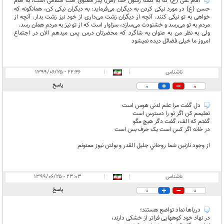
امام علی (ع) که به گفته رسول خدا (ص) پدر معنوی امت اسلامی است، به امام
حسن (ع) در مورد نیکی کردن به دیگران می‌فرماید: به دیگران نیکى کن، همانگونه که
خواهى به تو نیکى کنند. آنچه از دیگران زشت مى‌دارى از خود نیز زشت بدار. آنچه از
مردم به تو مى‌رسد و خشنودت مى‌سازد، سزاوار است که از تو نیز به مردم همان رسد.
ولی به نظر من به عنوان یه شاگرد که محضرتان درس پس میدهم الان در اجتماع
امروز ما خیلی فضائل دیده نمیشود
ناشناس
|
|
۲۲:۴۶ - ۱۳۹۹/۰۶/۲۵
پاسخ
0
0
دل گفت مرا علم لدنی هوس است
تعلیمم کن اگر تو را دسترس است
گفتم که الف، گفت دگر هیچ مگو
در خانه اگر کس است یک حرف بس است
از وجود نازنين شما روحاني جليل القدر و بولتن نيوز ممنونم
ناشناس
|
|
۲۳:۰۳ - ۱۳۹۹/۰۶/۲۵
پاسخ
0
0
دریاها نماد تواضع هستند؛
در نهاد خود کوههایی فراتر از خشکی دارند،