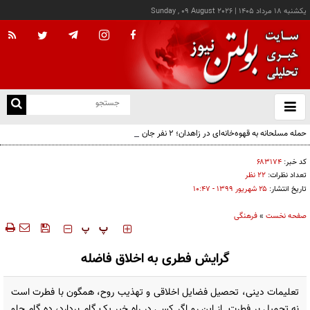
يکشنبه ۱۸ مرداد ۱۴۰۵
|
Sunday , 09 August 2026
از
و
ته
حمله مسلحانه به قهوه‌خانه‌ای در زاهدان؛ ۲ نفر جان باختند
ن
نو
کد خبر:
۶۸۳۱۷۴
تعداد نظرات:
۲۲ نظر
تاریخ انتشار:
۲۵ شهريور ۱۳۹۹ - ۱۰:۴۷
صفحه نخست
»
فرهنگی
‍‍‍ پ
پ
گرایش فطری به اخلاق فاضله
تعلیمات دینی، تحصیل فضایل اخلاقی و تهذیب روح، همگون با فطرت است
نه تحمیل بر فطرت. از این رو اگر کسی در راه خیر یک گام بردارد، ده گام جلو