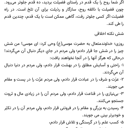
اگر شما روح را یک قدم در راستای فضیلت بردید، ده قدم جلوتر می‌رود.
چون فضیلت با ذائقه روح، سازگار و رذیلت برای آن تلخ است. در راه
فضیلت اگر کسی جلوتر رفت، گاهی ممکن است با یک قدم، چندین قدم
را طی کند.
شش نكته اخلاقی
روزی؛ خداوندمتعال به حضرت موسی(ع) وحی كرد: ای موسی! من شش
چيز را در شش جا قرار دادم؛ ولی مردم در جاي ديگر دنبال آن مي‌گردند!
درحالی که هرگز آنها را در آنجا نخواهند يافت:
١- راحتی و آسایش مطلق را در بهشت قرار دادم، ولی مردم در دنيا دنبال
آن مي‌گردند.
٢- ع‍زَت و شرف را در عبادت قرار دادم، ولی مردم عزّت را در پست و مقام
می جويند.
٣- بی‌نيازی را در قناعت قرار دادم، ولی مردم آن را در زيادی مال و ثروت
جستجو می‌كنند.
٤- رسیدن به بزرگی و مقام را در فروتنی قرار دادم، ولي مردم آن را در تكبّر
و خودبرتر بينی می جویند.
٥- کسب علم را در گرسنگی و تلاش قرار دادم،