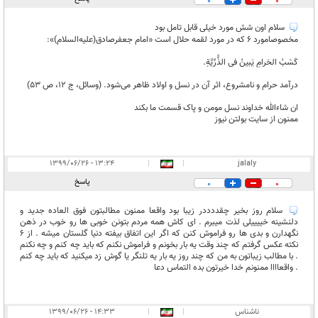
0
0
سلام اون شش مورد خیلی قابل تامل بود
مخصوصامورد ۶ که در مورد لقمه حلال است «امام جعفرصادق(علیه‌السلام)»:
كَسْبُ الحَرامِ یَبینُ فی ‌الذُّرِّیَّةِ.
درآمد حرام و نامشروع، اثر آن در نسل و اولاد ظاهر می‌شود. (وسائل، ج ١٢، ص ٥٣)
ان شاءالله خداوند نسل مومن و پاک قسمت ما بکند
ممنون از سایت بولتن نیوز
۱۳:۲۴ - ۱۳۹۹/۰۶/۲۶
|
|
jalaly
پاسخ
0
0
سلام روز بخیر چقددددر زیبا بود واقعا ممنون مطالبتون فوق العاده جدید و
دلنشینه خییییلی لذت میبرم . ای کاش همه مردم بتونن خوبی ها رو خوب در ذهن
نگهدارن و بدی ها رو فراموش کنن که اگر این اتفاق بیفته دنیا گلستان میشه . از 6
نکته عکس گرفتم که چند وقت یه بار بخونم و فراموش نکنم که باید چه کنم و چه نکنم
. با مطالب زیباتون به من که چند روز یه بار یه تلنگر یا گوش زد میکنید که باید چه کنم
. واقعاااا ممنونم خدا خیرتون بده التماس دعا
ناشناس
|
|
۱۴:۳۳ - ۱۳۹۹/۰۶/۲۶