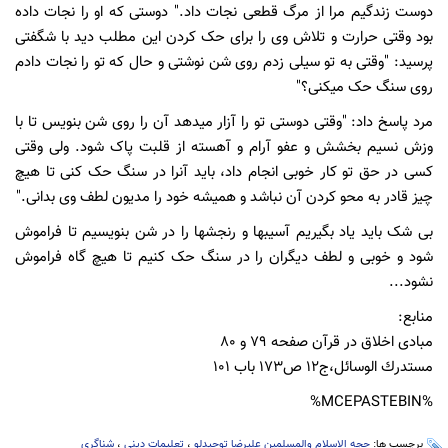
دوست زندگیم مرا از مرگ قطعی نجات داد." دوستی که او را نجات داده
بود وقتی حرارت و تلاش وی را برای حک کردن این مطلب دید با شگفتی
پرسید: "وقتی به تو سیلی زدم روی شن نوشتی و حال که تو را نجات دادم
روی سنگ حک میکنی؟"
مرد پاسخ داد: "وقتی دوستی تو را آزار میدهد آن را روی شن بنویس تا با
وزش نسیم بخشش و عفو آرام و آهسته از قلبت پاک شود. ولی وقتی
کسی در حق تو کار خوبی انجام داد، باید آنرا در سنگ حک کنی تا هیچ
چیز قادر به محو کردن آن نباشد و همیشه خود را مدیون لطف وی بدانی."
بی شک باید یاد بگیریم آسیبها و رنجشها را در شن بنویسیم تا فراموش
شود و خوبی و لطف دیگران را در سنگ حک کنیم تا هیچ گاه فراموش
نشود...
منابع:
مبادی اخلاق در قرآن صفحه ۷۹ و ۸۰
مستدرك الوسائل،ج۱۲ ص۱۷۳ باب ۱۰۱
%MCEPASTEBIN%
برچسب ها:
حجه الاسلام والمسلمین علیرضا توحیدلو
،
تعلیمات دینی
،
شناگری