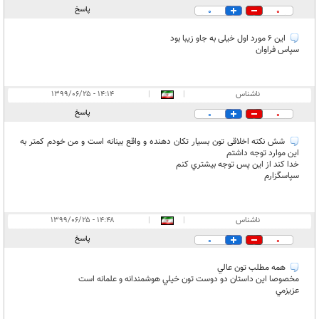
پاسخ
0
0
این ۶ مورد اول خیلی به جاو زیبا بود
سپاس فراوان
ناشناس
|
|
۱۴:۱۴ - ۱۳۹۹/۰۶/۲۵
پاسخ
0
0
شش نكته اخلاقی تون بسيار تكان دهنده و واقع بينانه است و من خودم كمتر به
اين موارد توجه داشتم
خدا كند از اين پس توجه بيشتري كنم
سپاسگزارم
ناشناس
|
|
۱۴:۴۸ - ۱۳۹۹/۰۶/۲۵
پاسخ
0
0
همه مطلب تون عالي
مخصوصا اين داستان دو دوست تون خيلي هوشمندانه و علمانه است
عزيزمي