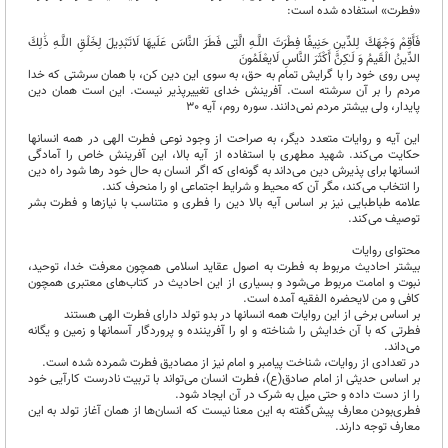
«فطرت» استفاده شده است:
فَأَقِمْ وَجْهَكَ لِلدِّینِ حَنِیفًا فِطْرَتَ اللَّـهِ الَّتِی فَطَرَ النَّاسَ عَلَیهَا لَاتَبْدِیلَ لِخَلْقِ اللَّـهِ ذَٰلِكَ
الدِّینُ الْقَیمُ وَ لَـٰكِنَّ أَكْثَرَ النَّاسِ لَایعْلَمُونَ
پس روی خود را با گرایش تمام به حق، به سوی این دین كن، با همان سرشتی كه خدا
مردم را بر آن سرشته است. آفرینش خدای تغییرپذیر نیست. این است همان دین
پایدار، ولی بیشتر مردم نمی‌دانند. سوره روم، آیه ۳٠
این آیه و روایات متعدد دیگر، به صراحت از وجود نوعی فطرت الهی در همه انسانها
حکایت می‌کند. شهید مطهری با استفاده از آیه بالا، این آفرینش خاص را آمادگی
انسانها برای پذیرش دین می‌داند به گونه‌ای که اگر انسان به حال خود رها شود راه دین
را انتخاب می‌كند، مگر آن كه محیط و شرایط اجتماعی او را منحرف كند.
علامه طباطبایی نیز بر اساس آیه بالا دین را فطری و متناسب با نیازها و فطرت بشر
توصیف می‌کند.
محتوای روایات
بیشتر احادیث مربوط به فطرت به اصول عقاید اسلامی همچون معرفت خدا، توحید،
نبوت و امامت مربوط می‌شود و بسیاری از این احادیث در کتاب‌های معتبری همچون
کافی و من لایحضره الفقیه آمده است.
بر اساس برخی از این روایات همه انسانها در بدو تولد دارای فطرت الهی هستند
فطرتی که با آن خدایش را شناخته و او را آفریننده و پروردگار آسمانها و زمین و یگانه
می‌داند.
در تعدادی از روایات، شناخت پیامبر و امام نیز از مصادیق فطرت شمرده شده است.
بر اساس حدیثی از امام صادق(ع)، فطرت انسان می‌تواند با تربیت نادرست کارآیی خود
را از دست داده و حتی میل به شرک در آن ایجاد شود.
فطری‌بودن معارف پیش‌گفته به این معنا نیست که انسان‌ها از همان آغاز تولد به این
معارف توجه دارند.