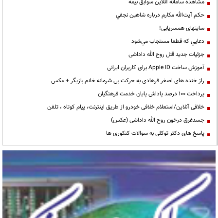
مشاهده سامانه آنلاين سوابق بیمه
حكم آيت‌الله مكارم درباره شاهين نجفي
سایتهای همسریابی!
دعايي كه قطعا مستجاب مي‌شود
جزئیات جدید قتل روح الله داداشی
آموزش ساخت Apple ID برای کاربران ایرانی
راز خنده های اصغر فرهادی به حرکت بی شرمانه خانم بازیگر + عکس
پرداخت ۱۰۰ درصد پاداش پایان خدمت فرهنگیان
خلافی آنلاین/استعلام خلافی خودرو از طریق اینترنت، پیام کوتاه ، تلفن
جسدغرق درخون روح الله داداشی (عکس)
پاسخ های دکتر توکلی به سوالات کنکوری ها