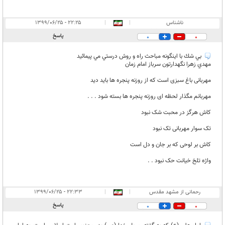
ناشناس
|
|
۲۲:۲۵ - ۱۳۹۹/۰۶/۲۵
پاسخ
0
0
بي شك با اينگونه مباحث راه و روش درستي مي پيمائيد
مهدي زهرا نگهدارتون سرباز امام زمان
مهربانی باغ سبزی است که از روزنه پنجره ها باید دید
مهربانم مگذار لحظه ای روزنه پنجره ها بسته شود . . .
کاش هرگز در محبت شک نبود
تک سوار مهربانی تک نبود
کاش بر لوحی که بر جان و دل است
واژه تلخ خیانت حک نبود . .
رحمانی از مشهد مقدس
|
|
۲۲:۳۳ - ۱۳۹۹/۰۶/۲۵
پاسخ
0
0