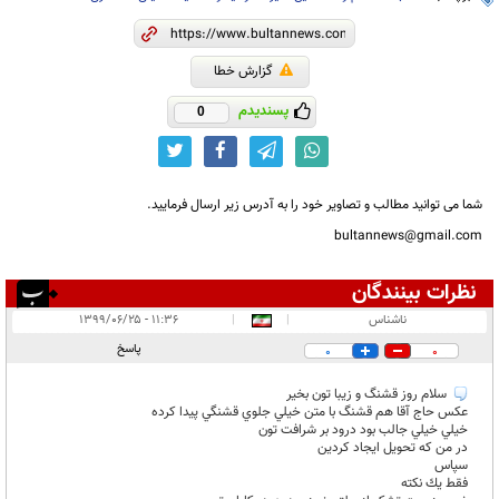
گزارش خطا
پسندیدم
0
شما می توانید مطالب و تصاویر خود را به آدرس زیر ارسال فرمایید.
bultannews@gmail.com
نظرات بینندگان
انتشار یافته:
۲۲
ناشناس
|
|
۱۱:۳۶ - ۱۳۹۹/۰۶/۲۵
در انتظار بررسی:
پاسخ
0
0
غیر قابل انتشار:
سلام روز قشنگ و زيبا تون بخير
عكس حاج آقا هم قشنگ با متن خيلي جلوي قشنگي پيدا كرده
خيلي خيلي جالب بود درود بر شرافت تون
در من كه تحويل ايجاد كردين
سپاس
فقط يك نكته