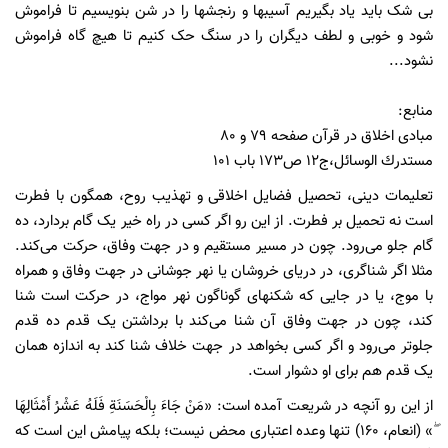
بی شک باید یاد بگیریم آسیبها و رنجشها را در شن بنویسیم تا فراموش
شود و خوبی و لطف دیگران را در سنگ حک کنیم تا هیچ گاه فراموش
نشود...
منابع:
مبادی اخلاق در قرآن صفحه ۷۹ و ۸۰
مستدرك الوسائل،ج۱۲ ص۱۷۳ باب ۱۰۱
تعلیمات دینی، تحصیل فضایل اخلاقی و تهذیب روح، همگون با فطرت
است نه تحمیل بر فطرت. از این رو اگر کسی در راه خیر یک گام بردارد، ده
گام جلو می‌رود. چون در مسیر مستقیم و در جهت وفاق، حرکت می‌کند.
مثلا اگر شناگری، در دریای خروشان یا نهر جوشانی در جهت وفاق و همراه
با موج، یا در جایی که شکنهای گوناگون نهر مواج، در حرکت است شنا
کند، چون در جهت وفاق آن شنا می‌کند با برداشتن یک قدم ده قدم
جلوتر می‌رود و اگر کسی بخواهد در جهت خلاف شنا کند به اندازه همان
یک قدم هم برای او دشوار است.
از این رو آنچه در شریعت آمده است: «مَنْ جَاءَ بِالْحَسَنَةِ فَلَهُ عَشْرُ أَمْثَالِهَا
ۖ» (انعام، ۱۶۰) تنها وعده اعتباری محض نیست؛ بلکه پیامش این است که