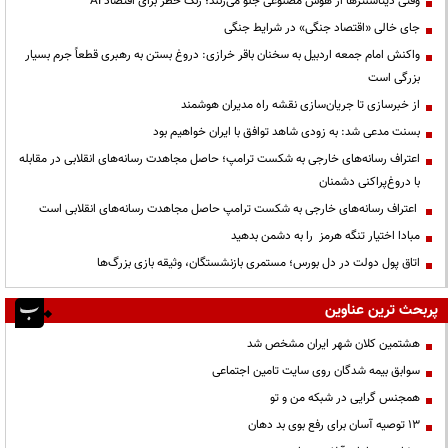
وقتی دیتاسنترها از هوش مصنوعی جلو می‌زنند؛ زنگ خطر برای اقتصاد AI
جای خالی «اقتصاد جنگی» در شرایط جنگی
واکنش امام جمعه اردبیل به سخنان باقر خرازی: دروغ بستن به رهبری قطعاً جرم بسیار
بزرگی است
از خبرسازی تا جریان‌سازی نقشه راه مدیران هوشمند
بسنت مدعی شد: به زودی شاهد توافق با ایران خواهیم بود
اعتراف رسانه‌های خارجی به شکست ترامپ؛ حاصل مجاهدت رسانه‌های انقلابی در مقابله
با دروغ‌پراکنی دشمنان
اعتراف رسانه‌های خارجی به شکست ترامپ حاصل مجاهدت رسانه‌های انقلابی است
مبادا اختیار تنگه هرمز را به دشمن بدهید
اتاق پول دولت در دل بورس؛ مستمری بازنشستگان، وثیقه بازی بزرگ‌ها
پربحث ترین عناوین
هشتمین کلان شهر ایران مشخص شد
سوابق بیمه شدگان روی سایت تامین اجتماعی
همجنس گرایی در شبکه من و تو
13 توصیه آسان برای رفع بوی بد دهان