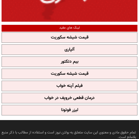
لینک های مفید
قیمت شیشه سکوریت
آلپاری
بیم دتکتور
قیمت شیشه سکوریت
فیلم آپنه خواب
درمان قطعی خروپف در خواب
لیزر فوتونا
تمام حقوق مادی و معنوی این سایت متعلق به بولتن نیوز است و استفاده از مطالب با ذکر منبع
بلامانع است.