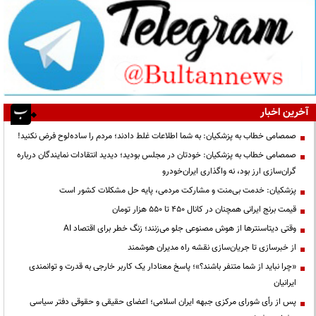
آخرین اخبار
صمصامی خطاب به پزشکیان: به شما اطلاعات غلط دادند؛ مردم را ساده‌لوح فرض نکنید!
صمصامی خطاب به پزشکیان: خودتان در مجلس بودید؛ دیدید انتقادات نمایندگان درباره
گران‌سازی ارز بود، نه واگذاری ایران‌خودرو
پزشکیان: خدمت بی‌منت و مشارکت مردمی، پایه حل مشکلات کشور است
قیمت‌ برنج ایرانی همچنان در کانال ۴۵۰ تا ۵۵۰ هزار تومان
وقتی دیتاسنترها از هوش مصنوعی جلو می‌زنند؛ زنگ خطر برای اقتصاد AI
از خبرسازی تا جریان‌سازی نقشه راه مدیران هوشمند
«چرا نباید از شما متنفر باشند؟»؛ پاسخ معنادار یک کاربر خارجی به قدرت و توانمندی
ایرانیان
پس از رأی شورای مرکزی جبهه ایران اسلامی؛ اعضای حقیقی و حقوقی دفتر سیاسی