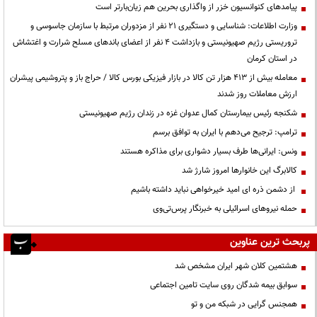
پیامدهای کنوانسیون خزر از واگذاری بحرین هم زیان‌بارتر است
وزارت اطلاعات: شناسایی و دستگیری ۲۱ نفر از مزدوران مرتبط با سازمان جاسوسی و
تروریستی رژیم صهیونیستی و بازداشت ۴ نفر از اعضای باندهای مسلح شرارت و اغتشاش
در استان کرمان
معامله بیش از ۴۱۳ هزار تن کالا در بازار فیزیکی بورس کالا / حراج باز و پتروشیمی پیشران
ارزش معاملات روز شدند
شکنجه رئیس بیمارستان کمال عدوان غزه در زندان رژیم صهیونیستی
ترامپ: ترجیح می‌دهم با ایران به توافق برسم
ونس: ایرانی‌ها طرف بسیار دشواری برای مذاکره هستند
کالابرگ این خانوارها امروز شارژ شد
از دشمن ذره ای امید خیرخواهی نباید داشته باشیم
حمله نیروهای اسرائیلی به خبرنگار پرس‌تی‌وی
پربحث ترین عناوین
هشتمین کلان شهر ایران مشخص شد
سوابق بیمه شدگان روی سایت تامین اجتماعی
همجنس گرایی در شبکه من و تو