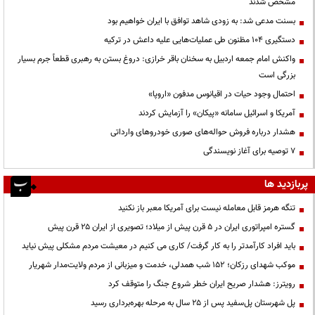
مشخص شدند
بسنت مدعی شد: به زودی شاهد توافق با ایران خواهیم بود
دستگیری ۱۰۴ مظنون طی عملیات‌هایی علیه داعش در ترکیه
واکنش امام جمعه اردبیل به سخنان باقر خرازی: دروغ بستن به رهبری قطعاً جرم بسیار
بزرگی است
احتمال وجود حیات در اقیانوس مدفون «اروپا»
آمریکا و اسرائیل سامانه «پیکان» را آزمایش کردند
هشدار درباره فروش حواله‌های صوری خودروهای وارداتی
۷ توصیه برای آغاز نویسندگی
پربازدید ها
تنگه هرمز قابل معامله نیست برای آمریکا معبر باز نکنید
گستره امپراتوری ایران در ۵ قرن پیش از میلاد؛ تصویری از ایران ۲۵ قرن پیش
باید افراد کارآمدتر را به کار گرفت/ کاری می کنیم در معیشت مردم مشکلی پیش نیاید
موکب شهدای رزکان؛ ۱۵۲ شب همدلی، خدمت و میزبانی از مردم ولایت‌مدار شهریار
رویترز: هشدار صریح ایران خطر شروع جنگ را متوقف کرد
پل شهرستان پل‌سفید پس از ۲۵ سال به مرحله بهره‌برداری رسید