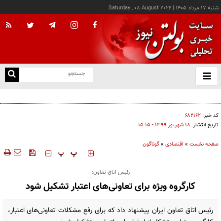
شنبه ۱۷ مرداد ۱۴۰۵
|
Saturday , 08 August 2026
از
و
ته
کالابرگ این خانوارها امروز شارژ شد
ن
نو
کد خبر:
۶۸۲۱۶۲
تاریخ انتشار:
۱۸ شهريور ۱۳۹۹ - ۱۵:۱۵
صفحه نخست
»
اقتصادی
»
گوناگون
‍‍‍ پ
پ
رئیس اتاق تعاون:
کارگروه ویژه برای تعاونی‌های اعتبار تشکیل شود
رئیس اتاق تعاون ایران پیشنهاد داد که برای رفع مشکلات تعاونی‌های اعتبار،