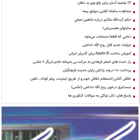
13 توصیه آسان برای رفع بوی بد دهان
مشاهده سامانه آنلاين سوابق بیمه
حكم آيت‌الله مكارم درباره شاهين نجفي
سایتهای همسریابی!
دعايي كه قطعا مستجاب مي‌شود
جزئیات جدید قتل روح الله داداشی
آموزش ساخت Apple ID برای کاربران ایرانی
راز خنده های اصغر فرهادی به حرکت بی شرمانه خانم بازیگر + عکس
پرداخت ۱۰۰ درصد پاداش پایان خدمت فرهنگیان
خلافی آنلاین/استعلام خلافی خودرو از طریق اینترنت، پیام کوتاه ، تلفن
جسدغرق درخون روح الله داداشی (عکس)
پاسخ های دکتر توکلی به سوالات کنکوری ها