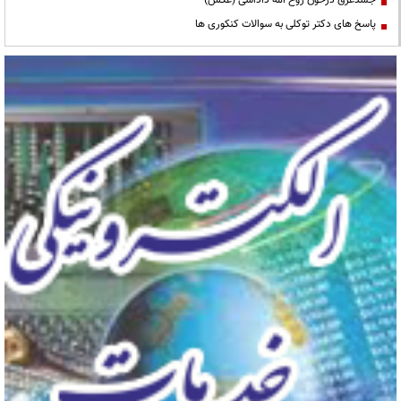
جسدغرق درخون روح الله داداشی (عکس)
پاسخ های دکتر توکلی به سوالات کنکوری ها