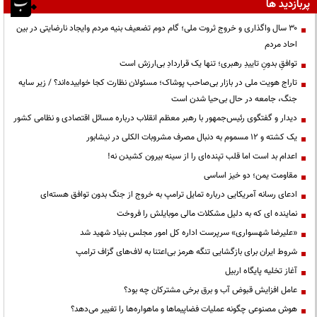
پربازدید ها
۳۰ سال واگذاری و خروج ثروت ملی؛ گام دوم تضعیف بنیه مردم وایجاد نارضایتی در بین
احاد مردم
توافقِ بدونِ تاییدِ رهبری؛ تنها یک قراردادِ بی‌ارزش است
تاراج هویت ملی در بازار بی‌صاحب پوشاک؛ مسئولان نظارت کجا خوابیده‌اند؟ / زیر سایه
جنگ، جامعه در حال بی‌حیا شدن است
دیدار و گفتگوی رئیس‌جمهور با رهبر معظم انقلاب درباره مسائل اقتصادی و نظامی کشور
یک کشته و ۱۲ مسموم به دنبال مصرف مشروبات الکلی در نیشابور
اعدام بد است اما قلب تپنده‌ای را از سینه بیرون کشیدن نه!
مقاومت یمن؛ دو خیز اساسی
ادعای رسانه آمریکایی درباره تمایل ترامپ به خروج از جنگ بدون توافق هسته‌ای
نماینده ای که به دلیل مشکلات مالی موبایلش را فروخت
«علیرضا شهسواری» سرپرست اداره کل امور مجلس بنیاد شهید شد
شروط ایران برای بازگشایی تنگه هرمز بی‌اعتنا به لاف‌های گزاف ترامپ
آغاز تخلیه پایگاه اربیل
عامل افزایش قبوض آب و برق برخی مشترکان چه بود؟
هوش مصنوعی چگونه عملیات فضاپیماها و ماهواره‌ها را تغییر می‌دهد؟