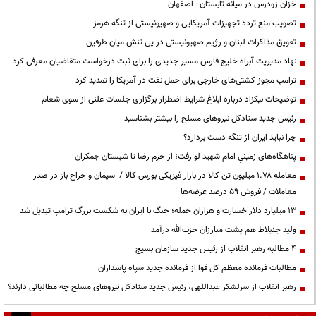
خزان زودرس در میانه تابستان - اصفهان
تصویب منع تردد تجهیزات آمریکایی و صهیونیستی از تنگه هرمز
تعویق مذاکرات لبنان و رژیم صهیونیستی در پی تنش میان طرفین
نهاد مدیریت آبراه خلیج فارس مسیر جدیدی را برای ثبت درخواست متقاضیان معرفی کرد
ترامپ مجوز کشتی‌های خارجی برای حمل نفت در آمریکا را تمدید کرد
توضیحات نیکزاد درباره ابلاغ شرایط اضطرار برگزاری جلسات علنی از سوی شعام
رئیس جدید ستادکل نیروهای مسلح را بیشتر بشناسید
چرا نباید ایران از تنگه دست بردارد؟
پناهگاه‌های زمینیِ امام شهید لو رفت؛ از حرم رضا تا شبستان جمکران
معامله ۱.۷۸ میلیون تن کالا در بازار فیزیکی بورس کالا / سیمان و حراج باز در صدر
معاملات / فروش ۵۹ درصد عرضه‌ها
۱۳ میلیارد دلار خسارت و هزاران حمله؛ جنگ با ایران به شکست بزرگ ترامپ تبدیل شد
ولید جنبلاط هم پشت مبارزان حزب‌الله درآمد
۴ مطالبه رهبر انقلاب از رئیس جدید سازمان بسیج
مطالبات فرمانده معظم کل قوا از فرمانده جدید سپاه پاسداران
رهبر انقلاب از سرلشکر عبداللهی، رئیس جدید ستادکل نیروهای مسلح چه مطالباتی دارند؟