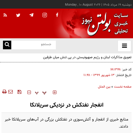
دوشنبه ۱۹ مرداد ۱۴۰۵
|
Monday , 10 August 2026
از
و
ته
تعویق مذاکرات لبنان و رژیم صهیونیستی در پی تنش میان طرفین
ن
نو
کد خبر:
۶۸۱۳۴۸
تاریخ انتشار:
۱۳ شهريور ۱۳۹۹ - ۱۱:۴۸
صفحه نخست
»
بین الملل
‍‍‍ پ
پ
انفجار نفتکش در نزدیکی سریلانکا
منابع خبری از انفجار و آتش‌سوزی در نفتکش بزرگی در آب‌های سریلانکا خبر
دادند.