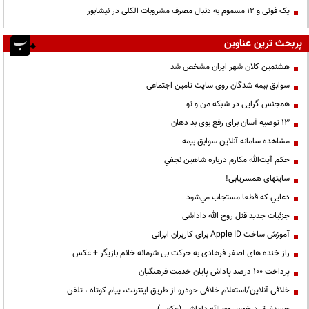
یک فوتی و ۱۲ مسموم به دنبال مصرف مشروبات الکلی در نیشابور
پربحث ترین عناوین
هشتمین کلان شهر ایران مشخص شد
سوابق بیمه شدگان روی سایت تامین اجتماعی
همجنس گرایی در شبکه من و تو
13 توصیه آسان برای رفع بوی بد دهان
مشاهده سامانه آنلاين سوابق بیمه
حكم آيت‌الله مكارم درباره شاهين نجفي
سایتهای همسریابی!
دعايي كه قطعا مستجاب مي‌شود
جزئیات جدید قتل روح الله داداشی
آموزش ساخت Apple ID برای کاربران ایرانی
راز خنده های اصغر فرهادی به حرکت بی شرمانه خانم بازیگر + عکس
پرداخت ۱۰۰ درصد پاداش پایان خدمت فرهنگیان
خلافی آنلاین/استعلام خلافی خودرو از طریق اینترنت، پیام کوتاه ، تلفن