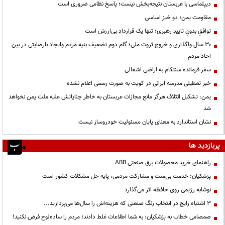
دیپلماسی با عربستان نتیجه‌بخش نیست؛ پاسخ نظامی ضروری است
مقاومت یمن؛ دو خیز اساسی
توافقِ بدونِ تاییدِ رهبری؛ تنها یک قراردادِ بی‌ارزش است
۳۰ سال واگذاری و خروج ثروت ملی؛ گام دوم تضعیف بنیه مردم وایجاد نارضایتی در بین
احاد مردم
سفر فرمانده سنتکام به اراضی اشغالی
خبر تعطیلی مدرسه ایرانی در کویت به صورت رسمی اعلام نشده
یمن: تشکیل ائتلاف هرگز مانع مجازات عربستان به خاطر جنایاتش علیه ملت یمن نخواهد
شد
نشان استاندارد به معنای پایان مسئولیت خودروساز نیست
پربازدید ها
راهنمای خرید محصولات برق صنعتی ABB
پزشکیان: خدمت بی‌منت و مشارکت مردمی، پایه حل مشکلات کشور است
نوشابه رژیمی روی حافظه اثر می‌گذارد
3 اشتباه رایج در انتخاب رنگ صنعتی که هزینه‌اش را سال‌ها می‌پردازید...
صمصامی خطاب به پزشکیان: به شما اطلاعات غلط دادند؛ مردم را ساده‌لوح فرض نکنید!