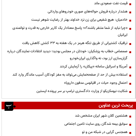
قیمت نفت صعودی ماند
هشدار درباره فروش حواله‌های صوری خودروهای وارداتی
خادمیان: هیچ شفیعی برای زن نزد خداوند بهتر از رضایت شوهر نیست
«چرا نباید از شما متنفر باشند؟»؛ پاسخ معنادار یک کاربر خارجی به قدرت و توانمندی
ایرانیان
ترافیک کشتیرانی از طریق تنگه هرمز در یک هفته به ۳۳ کشتی کاهش یافت
صمصامی خطاب به پزشکیان: خودتان در مجلس بودید؛ دیدید انتقادات نمایندگان درباره
گران‌سازی ارز بود، نه واگذاری ایران‌خودرو
آمریکا و اسرائیل سامانه «پیکان» را آزمایش کردند
استفاده بیش از حد از صفحه‌نمایش می‌تواند به مغز کودکان آسیب ماندگار وارد کند
احتمال وجود حیات در اقیانوس مدفون «اروپا»
شکایت نیومکزیکو از وزارت دادگستری ترامپ بر سر پرونده اپستین
پربحث ترین عناوین
هشتمین کلان شهر ایران مشخص شد
سوابق بیمه شدگان روی سایت تامین اجتماعی
همجنس گرایی در شبکه من و تو