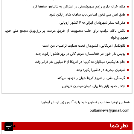
مقام خزانه داری رژیم صهیونیستی در اعتراض به نتانیاهو استعفا کرد
طبق اصل سی قانون اساسی باید سامانه شاد رایگان شود
مقررات سفر شهروندان ایرانی به ۴ کشور اروپایی
تلاش ناکام ترامپ برای جلب محبوبیت از طریق مراسم پر زرق‌وبرق مجمع ملی حزب
جمهوری‌خواه
قانونگذار آمریکایی: کشورمان تحت هدایت ترامپ ناامن است
پویش نذر خون در افغانستان؛ مردم کابل در روز عاشورا رکورد زدند
جانز هاپیکینز: مبتلایان به کرونا در آمریکا از 6 میلیون نفر فراتر رفت
شیعیان نیجریه در عاشورا رکورد زدند
گرسنگی ناشی از شیوع کرونا جهان را تهدید می‌کند
ابتکار جدید ژاپنی‌ها برای درمان بیماران کرونایی
شما می توانید مطالب و تصاویر خود را به آدرس زیر ارسال فرمایید.
bultannews@gmail.com
نظر شما