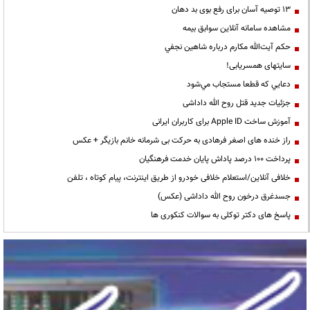
13 توصیه آسان برای رفع بوی بد دهان
مشاهده سامانه آنلاين سوابق بیمه
حكم آيت‌الله مكارم درباره شاهين نجفي
سایتهای همسریابی!
دعايي كه قطعا مستجاب مي‌شود
جزئیات جدید قتل روح الله داداشی
آموزش ساخت Apple ID برای کاربران ایرانی
راز خنده های اصغر فرهادی به حرکت بی شرمانه خانم بازیگر + عکس
پرداخت ۱۰۰ درصد پاداش پایان خدمت فرهنگیان
خلافی آنلاین/استعلام خلافی خودرو از طریق اینترنت، پیام کوتاه ، تلفن
جسدغرق درخون روح الله داداشی (عکس)
پاسخ های دکتر توکلی به سوالات کنکوری ها