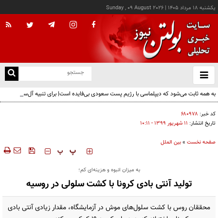
يکشنبه ۱۸ مرداد ۱۴۰۵
|
Sunday , 09 August 2026
از
و
ته
به همه ثابت می‌شود که دیپلماسی با رژیم پست سعودی بی‌فایده است| برای تنبیه آل‌سعود باید
ن
با اقدام نظامی تحقیرشان کنیم
نو
کد خبر:
۶۸۰۹۷۸
تاریخ انتشار:
۱۱ شهريور ۱۳۹۹ - ۱۰:۱۱
صفحه نخست
»
بین الملل
‍‍‍ پ
پ
به میزان انبوه و هزینه‌ای کم؛
تولید آنتی بادی کرونا با کشت سلولی در روسیه
محققان روس با کشت سلول‌های موش در آزمایشگاه، مقدار زیادی آنتی بادی