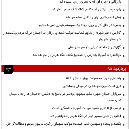
بارزگانی و اجاره ای که به بحران ارزی رسیده اند
رابرت پیپ: ارتش آمریکا نمی‌تواند تنگه هرمز را باز کند
زمان اعلام نتایج نهایی دکتری مشخص شد
ونس: در حال کار بر روی ایجاد یک سیستم ناوبری امن هستیم
گزارش «خبر شهر» از تداوم فعالیت موکب شهدای رزکان در اجتماع بزرگ مردم ولایت‌مدار
شهرستان شهریار
گزارشی از حادثه دریایی در سواحل عمان
ذوالقدر: تا آمریکا رفتارش را تصحیح نکند، تنگه هرمز باز نخواهد شد
پربازدید ها
راهنمای خرید محصولات برق صنعتی ABB
فرق است میان مجاهدان در میدان و ساکتین
سربازانِ خیابانِ ظهور؛ ملتِ مبعوثِ رودسر در پاسخ به دشمن: «خیابان‌ها را به ناامیدان
نمی‌دهیم»
ترامپ از افشای کمبود مهمات آمریکا خشمگین است
اجازه باز شدن مسیر دوم در تنگه هرمز را نخواهیم داد
یکصد و پنجاه و سومین شب خدمت؛ موکب شهدای رزکان، تریبون مردم و مطالبه‌گر حل