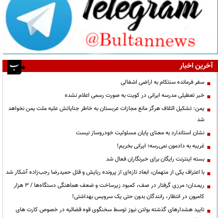
آخرین اخبار
سفر فرمانده سنتکام به اراضی اشغالی
خبر تعطیلی مدرسه ایرانی در کویت به صورت رسمی اعلام نشده
یمن: تشکیل ائتلاف هرگز مانع مجازات عربستان به خاطر جنایاتش علیه ملت یمن نخواهد
شد
نشان استاندارد به معنای پایان مسئولیت خودروساز نیست
غریبه به دادمون نمی‌رسه؛ ایرانی بخریم!
بسته اینترنت رایگان برای خبرنگاران فعال شد
با اعتراف یکی از متهمان، ابعاد تازه‌ای از پرونده ربایش و قتل حمیدرضا رجب‌زاده آشکار شد
ریمـدان؛ مرزی گرفتار در صف، کمبود زیرساخت و ضعف هماهنگی دستگاه‌ها / ۳ هزار
کامیون در انتظار، رانندگان بدون حتی یک سرویس بهداشتی!
تایید هشدارهای گذشته بولتن نیوز توسط سخنگوی قوه قضائیه در خصوص کارت های