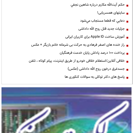
حكم آيت‌الله مكارم درباره شاهين نجفي
سایتهای همسریابی!
دعايي كه قطعا مستجاب مي‌شود
جزئیات جدید قتل روح الله داداشی
آموزش ساخت Apple ID برای کاربران ایرانی
راز خنده های اصغر فرهادی به حرکت بی شرمانه خانم بازیگر + عکس
پرداخت ۱۰۰ درصد پاداش پایان خدمت فرهنگیان
خلافی آنلاین/استعلام خلافی خودرو از طریق اینترنت، پیام کوتاه ، تلفن
جسدغرق درخون روح الله داداشی (عکس)
پاسخ های دکتر توکلی به سوالات کنکوری ها