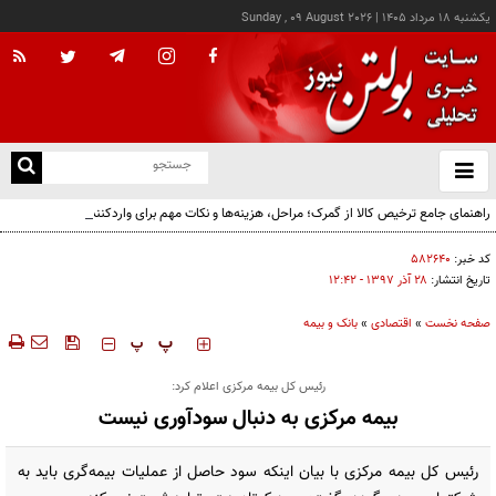
يکشنبه ۱۸ مرداد ۱۴۰۵
|
Sunday , 09 August 2026
از
و
ته
راهنمای جامع ترخیص کالا از گمرک؛ مراحل، هزینه‌ها و نکات مهم برای واردکنندگان
ن
نو
کد خبر:
۵۸۲۶۴۰
تاریخ انتشار:
۲۸ آذر ۱۳۹۷ - ۱۲:۴۲
صفحه نخست
»
اقتصادی
»
بانک و بیمه
‍‍‍ پ
پ
رئیس کل بیمه مرکزی اعلام کرد:
بیمه مرکزی به دنبال سودآوری نیست
رئیس کل بیمه مرکزی با بیان اینکه سود حاصل از عملیات بیمه‌گری باید به