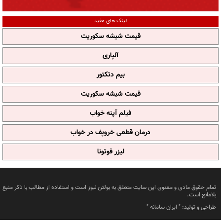
لینک های مفید
قیمت شیشه سکوریت
آلپاری
بیم دتکتور
قیمت شیشه سکوریت
فیلم آپنه خواب
درمان قطعی خروپف در خواب
لیزر فوتونا
تمام حقوق مادی و معنوی این سایت متعلق به بولتن نیوز است و استفاده از مطالب با ذکر منبع
بلامانع است.
طراحی و تولید: "
ایران سامانه
"