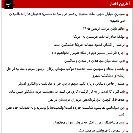
آخرین اخبار
سربازانِ خیابانِ ظهور؛ ملتِ مبعوثِ رودسر در پاسخ به دشمن: «خیابان‌ها را به ناامیدان
نمی‌دهیم»
اعلام پایان مراسم اربعین ۱۴۰۵
توقف صادرات نفت عربستان به آمریکا
ترامپ از افشای کمبود مهمات آمریکا خشمگین است
اجازه باز شدن مسیر دوم در تنگه هرمز را نخواهیم داد
فرق است میان مجاهدان در میدان و ساکتین
یکصد و پنجاه و سومین شب خدمت؛ موکب شهدای رزکان، تریبون مردم و مطالبه‌گر حل
ریشه‌ای مشکلات شهری
هشدار حاجی دلیگانی درباره تغییر سهم دریای خزر و مخالفت با واگذاری امتیاز
باید افراد کارآمدتر را به کار گرفت/ کاری می کنیم در معیشت مردم مشکلی پیش نیاید
هدف قرار گرفتن اتاق‌ فرماندهی مزدوران عربستان در یمن
این دیپلماسی نمایشی، شکست خورده است/واقعیت‌ها را بپذیرید و به تعهدات خود عمل
کنید
امید مالباختگان رمزارز آبکی به فروش اموال محکومان
از التماس تا فروپاشی هژمونی دلار