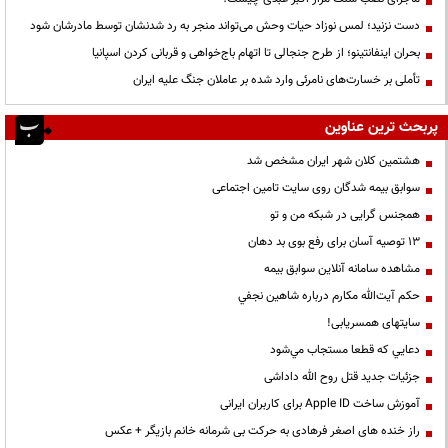
دست نزنید؛ لمس نوزاد حیات وحش می‌تواند منجر به رد شدنشان توسط مادرشان شود
بحران اینفانتینو؛ از طرح جنجالی تا اتهام باج‌خواهی و قربانی کردن اسپانیا
تأملی بر خسارت‌های نامرئی وارد شده بر عاملان جنگ علیه ایران
پربحث ترین عناوین
هشتمین کلان شهر ایران مشخص شد
سوابق بیمه شدگان روی سایت تامین اجتماعی
همجنس گرایی در شبکه من و تو
13 توصیه آسان برای رفع بوی بد دهان
مشاهده سامانه آنلاين سوابق بیمه
حكم آيت‌الله مكارم درباره شاهين نجفي
سایتهای همسریابی!
دعايي كه قطعا مستجاب مي‌شود
جزئیات جدید قتل روح الله داداشی
آموزش ساخت Apple ID برای کاربران ایرانی
راز خنده های اصغر فرهادی به حرکت بی شرمانه خانم بازیگر + عکس