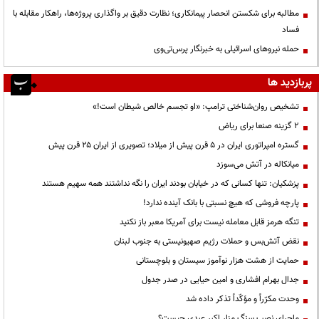
مطالبه برای شکستن انحصار پیمانکاری؛ نظارت دقیق بر واگذاری پروژه‌ها، راهکار مقابله با
فساد
حمله نیروهای اسرائیلی به خبرنگار پرس‌تی‌وی
پربازدید ها
تشخیص روان‌شناختی ترامپ: «او تجسم خالص شیطان است!»
۲ گزینه صنعا برای ریاض
گستره امپراتوری ایران در ۵ قرن پیش از میلاد؛ تصویری از ایران ۲۵ قرن پیش
میانکاله در آتش می‌سوزد
پزشکیان: تنها کسانی که در خیابان بودند ایران را نگه نداشتند همه سهیم هستند
پارچه فروشی که هیچ نسبتی با بانک آینده ندارد!
تنگه هرمز قابل معامله نیست برای آمریکا معبر باز نکنید
نقض آتش‌بس و حملات رژیم صهیونیستی به جنوب لبنان
حمایت از هشت هزار نوآموز سیستان و بلوچستانی
جدال بهرام افشاری و امین حیایی در صدر جدول
وحدت مکرّراً و مؤکّداً تذکر داده شد
ماجرای نصب سنگ مزار اکبر عبدی چیست؟