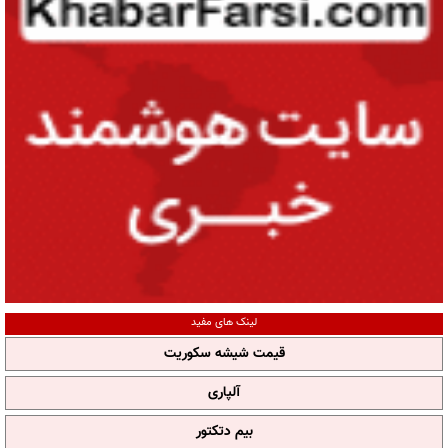
لینک های مفید
قیمت شیشه سکوریت
آلپاری
بیم دتکتور