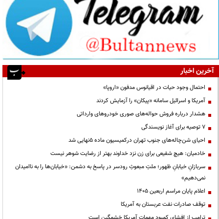
آخرین اخبار
احتمال وجود حیات در اقیانوس مدفون «اروپا»
آمریکا و اسرائیل سامانه «پیکان» را آزمایش کردند
هشدار درباره فروش حواله‌های صوری خودروهای وارداتی
۷ توصیه برای آغاز نویسندگی
احیای شن‌چاله‌های جنوب تهران درکمیسیون ماده ۵نهایی شد
خادمیان: هیچ شفیعی برای زن نزد خداوند بهتر از رضایت شوهر نیست
سربازانِ خیابانِ ظهور؛ ملتِ مبعوثِ رودسر در پاسخ به دشمن: «خیابان‌ها را به ناامیدان
نمی‌دهیم»
اعلام پایان مراسم اربعین ۱۴۰۵
توقف صادرات نفت عربستان به آمریکا
ترامپ از افشای کمبود مهمات آمریکا خشمگین است