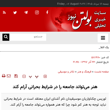
جمعه ۱۶ مرداد ۱۴۰۵
|
Friday , 07 August 2026
از
و
ته
یک اتفاق عجیب در «لوور»
ن
نو
کد خبر:
۵۸۱۹۷۰
تاریخ انتشار:
۲۴ آذر ۱۳۹۷ - ۲۱:۴۸
صفحه نخست
»
فرهنگ و هنر
»
تئاتر و موسیقی
‍‍‍ پ
پ
هنر می‌تواند جامعه را در شرایط بحرانی آرام کند
لوریس چکناواریان موسیقیدان نام آشنای ایران معتقد است در شرایط بحرانی
نباید توجه به هنر کم شود چرا که هنر همواره می‌تواند جامعه را آرام کند.