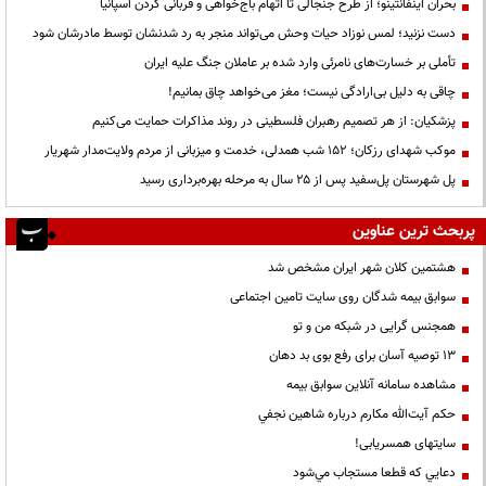
بحران اینفانتینو؛ از طرح جنجالی تا اتهام باج‌خواهی و قربانی کردن اسپانیا
دست نزنید؛ لمس نوزاد حیات وحش می‌تواند منجر به رد شدنشان توسط مادرشان شود
تأملی بر خسارت‌های نامرئی وارد شده بر عاملان جنگ علیه ایران
چاقی به دلیل بی‌ارادگی نیست؛ مغز می‌خواهد چاق بمانیم!
پزشکیان: از هر تصمیم رهبران فلسطینی در روند مذاکرات حمایت می‌کنیم
موکب شهدای رزکان؛ ۱۵۲ شب همدلی، خدمت و میزبانی از مردم ولایت‌مدار شهریار
پل شهرستان پل‌سفید پس از ۲۵ سال به مرحله بهره‌برداری رسید
پربحث ترین عناوین
هشتمین کلان شهر ایران مشخص شد
سوابق بیمه شدگان روی سایت تامین اجتماعی
همجنس گرایی در شبکه من و تو
13 توصیه آسان برای رفع بوی بد دهان
مشاهده سامانه آنلاين سوابق بیمه
حكم آيت‌الله مكارم درباره شاهين نجفي
سایتهای همسریابی!
دعايي كه قطعا مستجاب مي‌شود