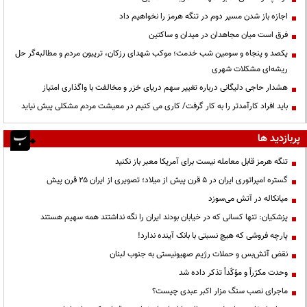
اجازه باز شدن مسیر دوم در تنگه هرمز را نخواهیم داد
فرق است میان مجاهدان در میدان و ساکتین
یکصد و پنجاه و سومین شب خدمت؛ موکب شهدای رزکان، تریبون مردم و مطالبه‌گر حل
ریشه‌ای مشکلات شهری
هشدار حاجی دلیگانی درباره تغییر سهم دریای خزر و مخالفت با واگذاری امتیاز
باید افراد کارآمدتر را به کار گرفت/ کاری می کنیم در معیشت مردم مشکلی پیش نیاید
پربازدید ها
تنگه هرمز قابل معامله نیست برای آمریکا معبر باز نکنید
گستره امپراتوری ایران در ۵ قرن پیش از میلاد؛ تصویری از ایران ۲۵ قرن پیش
میانکاله در آتش می‌سوزد
پزشکیان: تنها کسانی که در خیابان بودند ایران را نگه نداشتند همه سهیم هستند
پارچه فروشی که هیچ نسبتی با بانک آینده ندارد!
نقض آتش‌بس و حملات رژیم صهیونیستی به جنوب لبنان
وحدت مکرّراً و مؤکّداً تذکر داده شد
ماجرای نصب سنگ مزار اکبر عبدی چیست؟