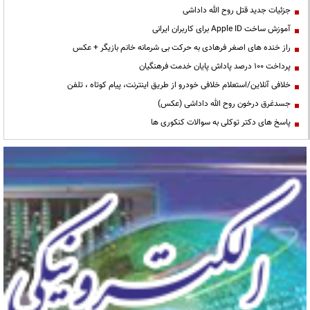
جزئیات جدید قتل روح الله داداشی
آموزش ساخت Apple ID برای کاربران ایرانی
راز خنده های اصغر فرهادی به حرکت بی شرمانه خانم بازیگر + عکس
پرداخت ۱۰۰ درصد پاداش پایان خدمت فرهنگیان
خلافی آنلاین/استعلام خلافی خودرو از طریق اینترنت، پیام کوتاه ، تلفن
جسدغرق درخون روح الله داداشی (عکس)
پاسخ های دکتر توکلی به سوالات کنکوری ها