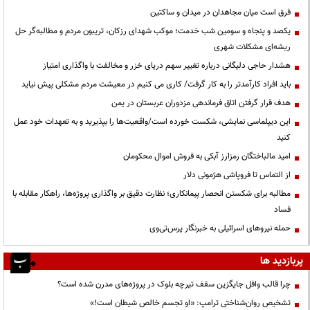
فرق است میان مجاهدان در میدان و ساکتین
یکصد و پنجاه و سومین شب خدمت؛ موکب شهدای رزکان، تریبون مردم و مطالبه‌گر حل
ریشه‌ای مشکلات شهری
هشدار حاجی دلیگانی درباره تغییر سهم دریای خزر و مخالفت با واگذاری امتیاز
باید افراد کارآمدتر را به کار گرفت/ کاری می کنیم در معیشت مردم مشکلی پیش نیاید
هدف قرار گرفتن اتاق‌ فرماندهی مزدوران عربستان در یمن
این دیپلماسی نمایشی، شکست خورده است/واقعیت‌ها را بپذیرید و به تعهدات خود عمل
کنید
امید مالباختگان رمزارز آبکی به فروش اموال محکومان
از التماس تا فروپاشی هژمونی دلار
مطالبه برای شکستن انحصار پیمانکاری؛ نظارت دقیق بر واگذاری پروژه‌ها، راهکار مقابله با
فساد
حمله نیروهای اسرائیلی به خبرنگار پرس‌تی‌وی
پربازدید ها
چرا قالب وافل جایگزین سقف تیرچه بلوک در پروژه‌های مدرن شده است؟
تشخیص روان‌شناختی ترامپ: «او تجسم خالص شیطان است!»