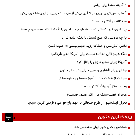
۲ گزینه صنعا برای ریاض
گستره امپراتوری ایران در ۵ قرن پیش از میلاد؛ تصویری از ایران ۲۵ قرن پیش
میانکاله در آتش می‌سوزد
پزشکیان: تنها کسانی که در خیابان بودند ایران را نگه نداشتند همه سهیم هستند
پارچه فروشی که هیچ نسبتی با بانک آینده ندارد!
نقض آتش‌بس و حملات رژیم صهیونیستی به جنوب لبنان
تنگه هرمز قابل معامله نیست برای آمریکا معبر باز نکنید
آمریکا ویزای سفیر برزیل را باطل کرد
جدال بهرام افشاری و امین حیایی در صدر جدول
حمایت از هشت هزار نوآموز سیستان و بلوچستانی
وحدت مکرّراً و مؤکّداً تذکر داده شد
ماجرای نصب سنگ مزار اکبر عبدی چیست؟
بحران اینفانتینو؛ از طرح جنجالی تا اتهام باج‌خواهی و قربانی کردن اسپانیا
پربحث ترین عناوین
هشتمین کلان شهر ایران مشخص شد