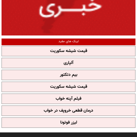
لینک های مفید
قیمت شیشه سکوریت
آلپاری
بیم دتکتور
قیمت شیشه سکوریت
فیلم آپنه خواب
درمان قطعی خروپف در خواب
لیزر فوتونا