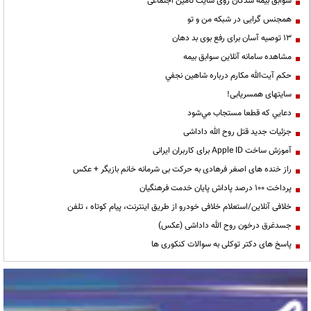
سوابق بیمه شدگان روی سایت تامین اجتماعی
همجنس گرایی در شبکه من و تو
13 توصیه آسان برای رفع بوی بد دهان
مشاهده سامانه آنلاين سوابق بیمه
حكم آيت‌الله مكارم درباره شاهين نجفي
سایتهای همسریابی!
دعايي كه قطعا مستجاب مي‌شود
جزئیات جدید قتل روح الله داداشی
آموزش ساخت Apple ID برای کاربران ایرانی
راز خنده های اصغر فرهادی به حرکت بی شرمانه خانم بازیگر + عکس
پرداخت ۱۰۰ درصد پاداش پایان خدمت فرهنگیان
خلافی آنلاین/استعلام خلافی خودرو از طریق اینترنت، پیام کوتاه ، تلفن
جسدغرق درخون روح الله داداشی (عکس)
پاسخ های دکتر توکلی به سوالات کنکوری ها