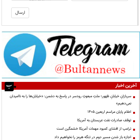
آخرین اخبار
سربازانِ خیابانِ ظهور؛ ملتِ مبعوثِ رودسر در پاسخ به دشمن: «خیابان‌ها را به ناامیدان
نمی‌دهیم»
اعلام پایان مراسم اربعین ۱۴۰۵
توقف صادرات نفت عربستان به آمریکا
ترامپ از افشای کمبود مهمات آمریکا خشمگین است
اجازه باز شدن مسیر دوم در تنگه هرمز را نخواهیم داد