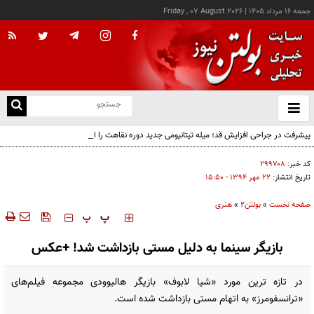
جمعه ۱۶ مرداد ۱۴۰۵
|
Friday , 07 August 2026
از
و
ته
پیشرفت در جراحی افزایش قد؛ میله تیتانیومی جدید دوره نقاهت را از چند ماه به چند هفته
ن
کاهش می‌دهد
نو
کد خبر:
۲۹۹۷۰۸
تاریخ انتشار:
۲۲ مهر ۱۳۹۴ - ۱۵:۵۰
صفحه نخست
»
بولتن2
»
هنری
‍‍‍ پ
پ
بازیگر سینما به دلیل مستی بازداشت شد! +عکس
در تازه ترین مورد «شیا لابوف» بازیگر هالیوودی مجموعه فیلم‌های
«ترانسفومرز» به اتهام مستی بازداشت شده است.