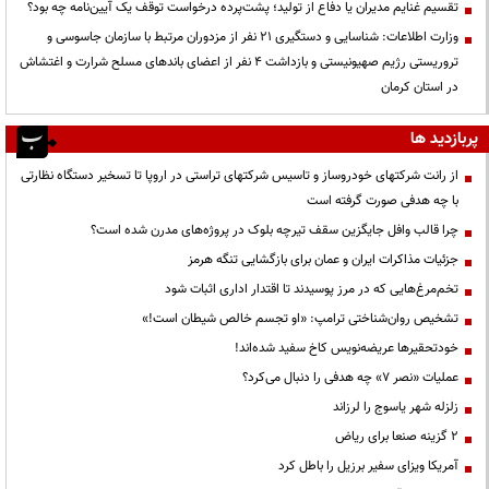
تقسیم غنایم مدیران یا دفاع از تولید؛ پشت‌پرده درخواست توقف یک آیین‌نامه چه بود؟
وزارت اطلاعات: شناسایی و دستگیری ۲۱ نفر از مزدوران مرتبط با سازمان جاسوسی و
تروریستی رژیم صهیونیستی و بازداشت ۴ نفر از اعضای باندهای مسلح شرارت و اغتشاش
در استان کرمان
پربازدید ها
از رانت‌ شرکتهای خودروساز و تاسیس شرکتهای تراستی در اروپا تا تسخیر دستگاه نظارتی
با چه هدفی صورت گرفته است
چرا قالب وافل جایگزین سقف تیرچه بلوک در پروژه‌های مدرن شده است؟
جزئیات مذاکرات ایران و عمان برای بازگشایی تنگه هرمز
تخم‌مرغ‌هایی که در مرز پوسیدند تا اقتدار اداری اثبات شود
تشخیص روان‌شناختی ترامپ: «او تجسم خالص شیطان است!»
خودتحقیرها عریضه‌نویس کاخ سفید شده‌اند!
عملیات «نصر ۷» چه هدفی را دنبال می‌کرد؟
زلزله شهر یاسوج را لرزاند
۲ گزینه صنعا برای ریاض
آمریکا ویزای سفیر برزیل را باطل کرد