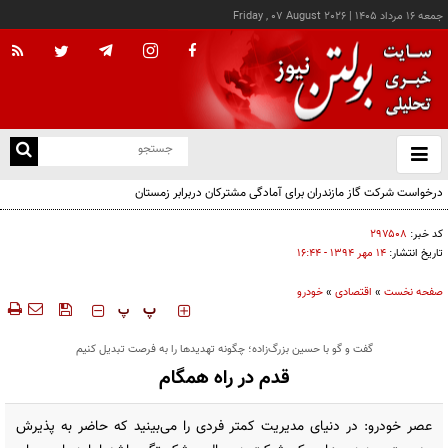
جمعه ۱۶ مرداد ۱۴۰۵
|
Friday , 07 August 2026
از
و
ته
درخواست شرکت گاز مازندران برای آمادگی مشترکان دربرابر زمستان
ن
نو
کد خبر:
۲۹۷۵۰۸
تاریخ انتشار:
۱۴ مهر ۱۳۹۴ - ۱۶:۴۴
صفحه نخست
»
اقتصادی
»
خودرو
‍‍‍ پ
پ
گفت و گو با حسین بزرگ‌زاده؛ چگونه تهدیدها را به فرصت تبدیل کنیم
قدم در راه همگام
عصر خودرو: در دنیای مدیریت کمتر فردی را می‌بینید که حاضر به پذیرش