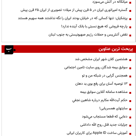
میانکاله در آتش می‌سوزد
گستره امپراتوری ایران در ۵ قرن پیش از میلاد؛ تصویری از ایران ۲۵ قرن پیش
پزشکیان: تنها کسانی که در خیابان بودند ایران را نگه نداشتند همه سهیم هستند
پارچه فروشی که هیچ نسبتی با بانک آینده ندارد!
نقض آتش‌بس و حملات رژیم صهیونیستی به جنوب لبنان
پربحث ترین عناوین
هشتمین کلان شهر ایران مشخص شد
سوابق بیمه شدگان روی سایت تامین اجتماعی
همجنس گرایی در شبکه من و تو
13 توصیه آسان برای رفع بوی بد دهان
مشاهده سامانه آنلاين سوابق بیمه
حكم آيت‌الله مكارم درباره شاهين نجفي
سایتهای همسریابی!
دعايي كه قطعا مستجاب مي‌شود
جزئیات جدید قتل روح الله داداشی
آموزش ساخت Apple ID برای کاربران ایرانی