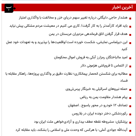
آخرین اخبار
هشدار حاجی دلیگانی درباره تغییر سهم دریای خزر و مخالفت با واگذاری امتیاز
باید افراد کارآمدتر را به کار گرفت/ کاری می کنیم در معیشت مردم مشکلی پیش نیاید
هدف قرار گرفتن اتاق‌ فرماندهی مزدوران عربستان در یمن
این دیپلماسی نمایشی، شکست خورده است/واقعیت‌ها را بپذیرید و به تعهدات خود عمل
کنید
امید مالباختگان رمزارز آبکی به فروش اموال محکومان
از التماس تا فروپاشی هژمونی دلار
مطالبه برای شکستن انحصار پیمانکاری؛ نظارت دقیق بر واگذاری پروژه‌ها، راهکار مقابله با
فساد
حمله نیروهای اسرائیلی به خبرنگار پرس‌تی‌وی
پیام هشدار مقاومت یمن به ریاض
تصادف ۱۲ خودرو در محور یاسوج ـ اصفهان
رکوردشکنی دختر دونده ایران در بلاروس
پزشکیان: مشروطه نقطه عطف بیداری و آزادی‌خواهی ملت ایران بود
آیت‌الله جوادی آملی: با هرکس که وحدت ملی و اسلامی را بشکند، باید مقابله کرد