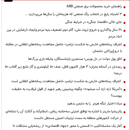
راهنمای خرید محصولات برق صنعتی ABB
3 اشتباه رایج در انتخاب رنگ صنعتی که هزینه‌اش را سال‌ها می‌پردازید...
جای خالی «اقتصاد جنگی» در شرایط جنگی
۳۰ سال واگذاری و خروج ثروت ملی؛ گام دوم تضعیف بنیه مردم وایجاد نارضایتی در بین
احاد مردم
اعتراف رسانه‌های خارجی به شکست ترامپ؛ حاصل مجاهدت رسانه‌های انقلابی در مقابله
با دروغ‌پراکنی دشمنان
اتاق پول دولت در دل بورس؛ مستمری بازنشستگان، وثیقه بازی بزرگ‌ها
ریمـدان در آستانه بحران؛ ۳ هزار کامیون قفل، صف ۵۰ کیلومتری و گاز مایع زیر آفتاب ۵۰
درجه!
اعتراف رسانه‌های خارجی به شکست ترامپ حاصل مجاهدت رسانه‌های انقلابی است
«آمریکا ذرّه ذرّه آب میشود»؛ چگونه پیشبینی رهبر شهید از افول ابرقدرت به حقیقت
پیوست؟
مبادا اختیار تنگه هرمز را به دشمن بدهید
پاتریشیا مارینز با اشاره به توافق امنیتی سه‌جانبه ریاض، اسلام‌آباد و آنکارا، آن را نشانه‌ای
از حرکت کشورهای منطقه به سمت ترتیبات امنیتی مستقل دانست
آغاز یک سلسله‌کلیپ ۱۰ قسمتی با محور «جهاد اقتصادی»؛ از ریشه‌یابی مشکلات تا