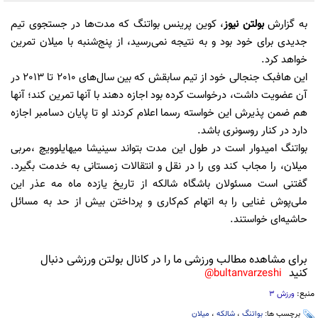
به گزارش
بولتن نیوز
، کوین پرینس بواتنگ که مدت‌ها در جستجوی تیم
جدیدی برای خود بود و به نتیجه نمی‌رسید، از پنج‌شنبه با میلان تمرین
خواهد کرد.
این هافبک جنجالی خود از تیم سابقش که بین سال‌های 2010 تا 2013 در
آن عضویت داشت، درخواست کرده بود اجازه دهند با آنها تمرین کند؛ آنها
هم ضمن پذیرش این خواسته رسما اعلام کردند او تا پایان دسامبر اجازه
دارد در کنار روسونری باشد.
بواتنگ امیدوار است در طول این مدت بتواند سینیشا میهایلوویچ ،مربی
میلان، را مجاب کند وی را در نقل و انتقالات زمستانی به خدمت بگیرد.
گفتنی است مسئولان باشگاه شالکه از تاریخ یازده ماه مه عذر این
ملی‌پوش غنایی را به اتهام کم‌کاری و پرداختن بیش از حد به مسائل
حاشیه‌ای خواستند.
برای مشاهده مطالب ورزشی ما را در کانال بولتن ورزشی دنبال
کنید
bultanvarzeshi@
منبع:
ورزش 3
برچسب ها:
بواتنگ
،
شالکه
،
میلان