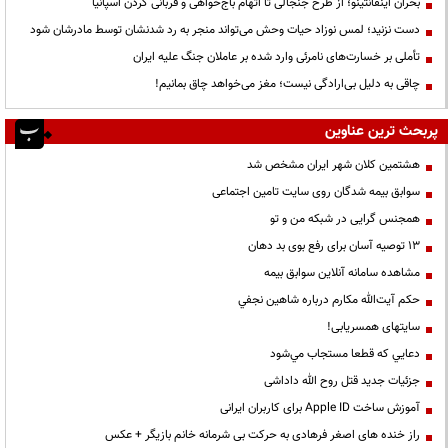
بحران اینفانتینو؛ از طرح جنجالی تا اتهام باج‌خواهی و قربانی کردن اسپانیا
دست نزنید؛ لمس نوزاد حیات وحش می‌تواند منجر به رد شدنشان توسط مادرشان شود
تأملی بر خسارت‌های نامرئی وارد شده بر عاملان جنگ علیه ایران
چاقی به دلیل بی‌ارادگی نیست؛ مغز می‌خواهد چاق بمانیم!
پربحث ترین عناوین
هشتمین کلان شهر ایران مشخص شد
سوابق بیمه شدگان روی سایت تامین اجتماعی
همجنس گرایی در شبکه من و تو
13 توصیه آسان برای رفع بوی بد دهان
مشاهده سامانه آنلاين سوابق بیمه
حكم آيت‌الله مكارم درباره شاهين نجفي
سایتهای همسریابی!
دعايي كه قطعا مستجاب مي‌شود
جزئیات جدید قتل روح الله داداشی
آموزش ساخت Apple ID برای کاربران ایرانی
راز خنده های اصغر فرهادی به حرکت بی شرمانه خانم بازیگر + عکس