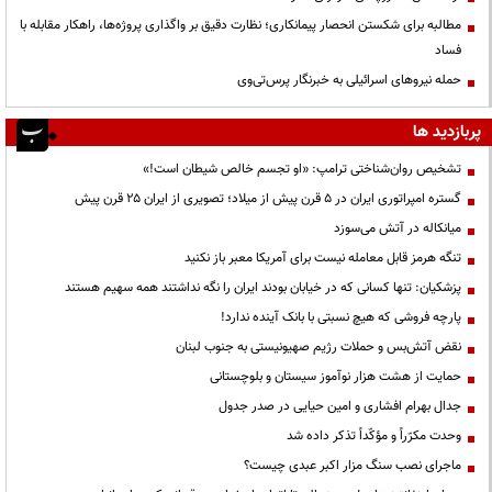
مطالبه برای شکستن انحصار پیمانکاری؛ نظارت دقیق بر واگذاری پروژه‌ها، راهکار مقابله با
فساد
حمله نیروهای اسرائیلی به خبرنگار پرس‌تی‌وی
پربازدید ها
تشخیص روان‌شناختی ترامپ: «او تجسم خالص شیطان است!»
گستره امپراتوری ایران در ۵ قرن پیش از میلاد؛ تصویری از ایران ۲۵ قرن پیش
میانکاله در آتش می‌سوزد
تنگه هرمز قابل معامله نیست برای آمریکا معبر باز نکنید
پزشکیان: تنها کسانی که در خیابان بودند ایران را نگه نداشتند همه سهیم هستند
پارچه فروشی که هیچ نسبتی با بانک آینده ندارد!
نقض آتش‌بس و حملات رژیم صهیونیستی به جنوب لبنان
حمایت از هشت هزار نوآموز سیستان و بلوچستانی
جدال بهرام افشاری و امین حیایی در صدر جدول
وحدت مکرّراً و مؤکّداً تذکر داده شد
ماجرای نصب سنگ مزار اکبر عبدی چیست؟