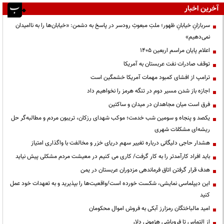
آخرین اخبار
سربازانِ خیابانِ ظهور؛ ملتِ مبعوثِ رودسر در پاسخ به دشمن: «خیابان‌ها را به ناامیدان
نمی‌دهیم»
اعلام پایان مراسم اربعین ۱۴۰۵
توقف صادرات نفت عربستان به آمریکا
ترامپ از افشای کمبود مهمات آمریکا خشمگین است
اجازه باز شدن مسیر دوم در تنگه هرمز را نخواهیم داد
فرق است میان مجاهدان در میدان و ساکتین
یکصد و پنجاه و سومین شب خدمت؛ موکب شهدای رزکان، تریبون مردم و مطالبه‌گر حل
ریشه‌ای مشکلات شهری
هشدار حاجی دلیگانی درباره تغییر سهم دریای خزر و مخالفت با واگذاری امتیاز
باید افراد کارآمدتر را به کار گرفت/ کاری می کنیم در معیشت مردم مشکلی پیش نیاید
هدف قرار گرفتن اتاق‌ فرماندهی مزدوران عربستان در یمن
این دیپلماسی نمایشی، شکست خورده است/واقعیت‌ها را بپذیرید و به تعهدات خود عمل
کنید
امید مالباختگان رمزارز آبکی به فروش اموال محکومان
از التماس تا فروپاشی هژمونی دلار