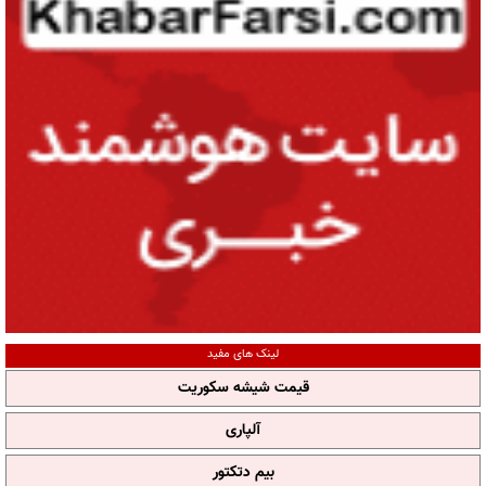
لینک های مفید
قیمت شیشه سکوریت
آلپاری
بیم دتکتور