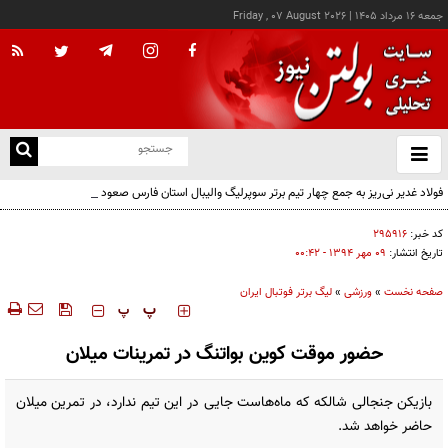
جمعه ۱۶ مرداد ۱۴۰۵
|
Friday , 07 August 2026
از
و
ته
فولاد غدیر نی‌ریز به جمع چهار تیم برتر سوپرلیگ والیبال استان فارس صعود کرد
ن
نو
کد خبر:
۲۹۵۹۱۶
تاریخ انتشار:
۰۹ مهر ۱۳۹۴ - ۰۰:۴۲
صفحه نخست
»
ورزشی
»
لیگ برتر فوتبال ایران
‍‍‍ پ
پ
حضور موقت کوین بواتنگ در تمرینات میلان
بازیکن جنجالی شالکه که ماه‌هاست جایی در این تیم ندارد، در تمرین میلان
حاضر خواهد شد.