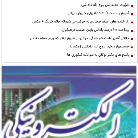
جزئیات جدید قتل روح الله داداشی
آموزش ساخت Apple ID برای کاربران ایرانی
راز خنده های اصغر فرهادی به حرکت بی شرمانه خانم بازیگر + عکس
پرداخت ۱۰۰ درصد پاداش پایان خدمت فرهنگیان
خلافی آنلاین/استعلام خلافی خودرو از طریق اینترنت، پیام کوتاه ، تلفن
جسدغرق درخون روح الله داداشی (عکس)
پاسخ های دکتر توکلی به سوالات کنکوری ها