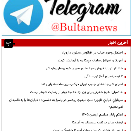
آخرین اخبار
احتمال وجود حیات در اقیانوس مدفون «اروپا»
آمریکا و اسرائیل سامانه «پیکان» را آزمایش کردند
هشدار درباره فروش حواله‌های صوری خودروهای وارداتی
۷ توصیه برای آغاز نویسندگی
احیای شن‌چاله‌های جنوب تهران درکمیسیون ماده ۵نهایی شد
خادمیان: هیچ شفیعی برای زن نزد خداوند بهتر از رضایت شوهر نیست
سربازانِ خیابانِ ظهور؛ ملتِ مبعوثِ رودسر در پاسخ به دشمن: «خیابان‌ها را به ناامیدان
نمی‌دهیم»
اعلام پایان مراسم اربعین ۱۴۰۵
توقف صادرات نفت عربستان به آمریکا
ترامپ از افشای کمبود مهمات آمریکا خشمگین است