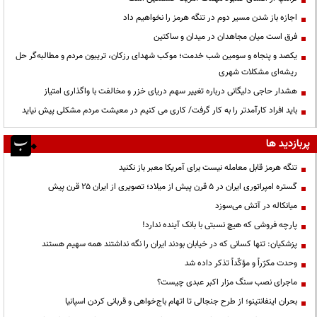
اجازه باز شدن مسیر دوم در تنگه هرمز را نخواهیم داد
فرق است میان مجاهدان در میدان و ساکتین
یکصد و پنجاه و سومین شب خدمت؛ موکب شهدای رزکان، تریبون مردم و مطالبه‌گر حل
ریشه‌ای مشکلات شهری
هشدار حاجی دلیگانی درباره تغییر سهم دریای خزر و مخالفت با واگذاری امتیاز
باید افراد کارآمدتر را به کار گرفت/ کاری می کنیم در معیشت مردم مشکلی پیش نیاید
پربازدید ها
تنگه هرمز قابل معامله نیست برای آمریکا معبر باز نکنید
گستره امپراتوری ایران در ۵ قرن پیش از میلاد؛ تصویری از ایران ۲۵ قرن پیش
میانکاله در آتش می‌سوزد
پارچه فروشی که هیچ نسبتی با بانک آینده ندارد!
پزشکیان: تنها کسانی که در خیابان بودند ایران را نگه نداشتند همه سهیم هستند
وحدت مکرّراً و مؤکّداً تذکر داده شد
ماجرای نصب سنگ مزار اکبر عبدی چیست؟
بحران اینفانتینو؛ از طرح جنجالی تا اتهام باج‌خواهی و قربانی کردن اسپانیا