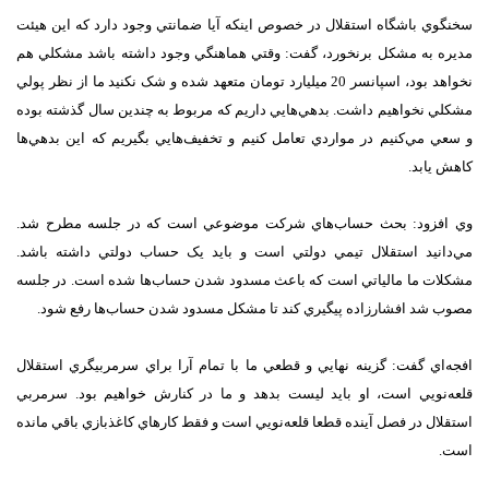
سخنگوي باشگاه استقلال در خصوص اينکه آيا ضمانتي وجود دارد که اين هيئت
مديره به مشکل برنخورد، گفت: وقتي هماهنگي وجود داشته باشد مشکلي هم
نخواهد بود، اسپانسر 20 ميليارد تومان متعهد شده و شک نکنيد ما از نظر پولي
مشکلي نخواهيم داشت. بدهي‌هايي داريم که مربوط به چندين سال گذشته بوده
و سعي مي‌کنيم در مواردي تعامل کنيم و تخفيف‌هايي بگيريم که اين بدهي‌ها
کاهش يابد.
وي افزود: بحث حساب‌هاي شرکت موضوعي است که در جلسه مطرح شد.
مي‌دانيد استقلال تيمي دولتي است و بايد يک حساب دولتي داشته باشد.
مشکلات ما مالياتي است که باعث مسدود شدن حساب‌ها شده است. در جلسه
مصوب شد افشارزاده پيگيري کند تا مشکل مسدود شدن حساب‌ها رفع شود.
افجه‌اي گفت: گزينه نهايي و قطعي ما با تمام آرا براي سرمربيگري استقلال
قلعه‌نويي است، او بايد ليست بدهد و ما در کنارش خواهيم بود. سرمربي
استقلال در فصل آينده قطعا قلعه‌نويي است و فقط کارهاي کاغذبازي باقي مانده
است.