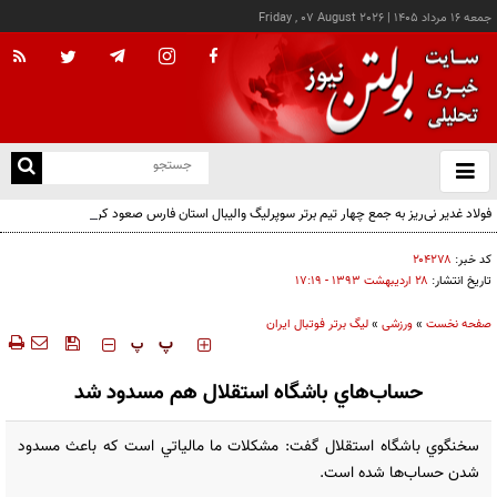
جمعه ۱۶ مرداد ۱۴۰۵
|
Friday , 07 August 2026
از
و
ته
فولاد غدیر نی‌ریز به جمع چهار تیم برتر سوپرلیگ والیبال استان فارس صعود کرد
ن
نو
کد خبر:
۲۰۴۲۷۸
تاریخ انتشار:
۲۸ ارديبهشت ۱۳۹۳ - ۱۷:۱۹
صفحه نخست
»
ورزشی
»
لیگ برتر فوتبال ایران
‍‍‍ پ
پ
حساب‌هاي باشگاه استقلال هم مسدود شد
سخنگوي باشگاه استقلال گفت: مشکلات ما مالياتي است که باعث مسدود
شدن حساب‌ها شده است.