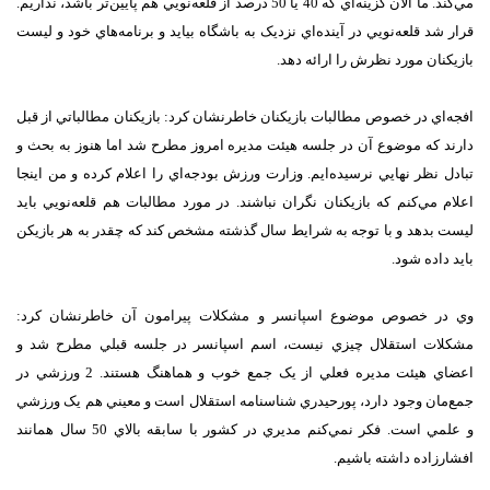
مي‌کند. ما الان گزينه‌اي که 40 يا 50 درصد از قلعه‌نويي هم پايين‌تر باشد، نداريم.
قرار شد قلعه‌نويي در آينده‌اي نزديک به باشگاه بيايد و برنامه‌هاي خود و ليست
بازيکنان مورد نظرش را ارائه دهد.
افجه‌اي در خصوص مطالبات بازيکنان خاطرنشان کرد: بازيکنان مطالباتي از قبل
دارند که موضوع آن در جلسه هيئت مديره امروز مطرح شد اما هنوز به بحث و
تبادل نظر نهايي نرسيده‌ايم. وزارت ورزش بودجه‌اي را اعلام کرده و من اينجا
اعلام مي‌کنم که بازيکنان نگران نباشند. در مورد مطالبات هم قلعه‌نويي بايد
ليست بدهد و با توجه به شرايط سال گذشته مشخص کند که چقدر به هر بازيکن
بايد داده شود.
وي در خصوص موضوع اسپانسر و مشکلات پيرامون آن خاطرنشان کرد:
مشکلات استقلال چيزي نيست، اسم اسپانسر در جلسه قبلي مطرح شد و
اعضاي هيئت مديره فعلي از يک جمع خوب و هماهنگ هستند. 2 ورزشي در
جمع‌مان وجود دارد، پورحيدري شناسنامه استقلال است و معيني هم يک ورزشي
و علمي است. فکر نمي‌کنم مديري در کشور با سابقه بالاي 50 سال همانند
افشارزاده داشته باشيم.