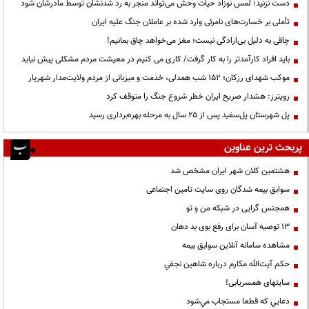
دست نزنید؛ لمس نوزاد حیات وحش می‌تواند منجر به رد شدنشان توسط مادرشان شود
تأملی بر خسارت‌های نامرئی وارد شده بر عاملان جنگ علیه ایران
چاقی به دلیل بی‌ارادگی نیست؛ مغز می‌خواهد چاق بمانیم!
باید افراد کارآمدتر را به کار گرفت/ کاری می کنیم در معیشت مردم مشکلی پیش نیاید
موکب شهدای رزکان؛ ۱۵۲ شب همدلی، خدمت و میزبانی از مردم ولایت‌مدار شهریار
رویترز: هشدار صریح ایران خطر شروع جنگ را متوقف کرد
پل شهرستان پل‌سفید پس از ۲۵ سال به مرحله بهره‌برداری رسید
پربحث ترین عناوین
هشتمین کلان شهر ایران مشخص شد
سوابق بیمه شدگان روی سایت تامین اجتماعی
همجنس گرایی در شبکه من و تو
13 توصیه آسان برای رفع بوی بد دهان
مشاهده سامانه آنلاين سوابق بیمه
حكم آيت‌الله مكارم درباره شاهين نجفي
سایتهای همسریابی!
دعايي كه قطعا مستجاب مي‌شود