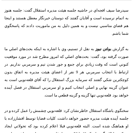
سيدرضا سيف افجه‌اي در حاشيه جلسه هيئت مديره استقلال گفت: جلسه هنوز
به اتمام نرسيده است و آقايان گفتند که دوستان خبرنگار معطل هستند و اينجا
هم فضاي مناسبي نيست و به همين دليل به من ماموريت دادند که پاسخگوي
شما باشم.
به گزارش
بولتن نیوز
به نقل از تسنيم، وي با اشاره به اينکه بحث‌هاي اصلي ما
صورت گرفته بود، گفت: بحث‌هاي اصلي که امروز مطرح شد در مورد موقعيت
کنوني است که وقت زيادي براي جمع و جور شدن تيم و سرمربي نداريم. در
ارتباط با انتخاب سرمربي هر 9 نفر از اعضاي هيئت مديره به اتفاق بدون
کوچکترين شکي گفتند که سرمايه بزرگ استقلال را که آقاي قلعه‌نويي است به
عنوان گزينه نهايي و اصلي انتخاب کنيم و او سرمربي استقلال در فصل آينده
خواهد بود. قلعه‌نويي تنها گزينه و گزينه قطعي ما است.
سخنگوي باشگاه استقلال خاطرنشان کرد: قلعه‌نويي چشمش را عمل کرده و در
جلسه آينده هيئت مديره حضور خواهد داشت. کليات قضايا توسط افشارزاده با
او هماهنگ شده است. البته قلعه‌نويي قبلا اعلام کرده بود که تحولاتي ايجاد