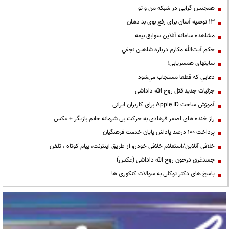
همجنس گرایی در شبکه من و تو
13 توصیه آسان برای رفع بوی بد دهان
مشاهده سامانه آنلاين سوابق بیمه
حكم آيت‌الله مكارم درباره شاهين نجفي
سایتهای همسریابی!
دعايي كه قطعا مستجاب مي‌شود
جزئیات جدید قتل روح الله داداشی
آموزش ساخت Apple ID برای کاربران ایرانی
راز خنده های اصغر فرهادی به حرکت بی شرمانه خانم بازیگر + عکس
پرداخت ۱۰۰ درصد پاداش پایان خدمت فرهنگیان
خلافی آنلاین/استعلام خلافی خودرو از طریق اینترنت، پیام کوتاه ، تلفن
جسدغرق درخون روح الله داداشی (عکس)
پاسخ های دکتر توکلی به سوالات کنکوری ها