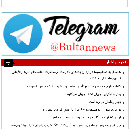
آخرین اخبار
هشدار به صداوسیما درباره روایت‌های نادرست از مذاکرات؛ «انسجام ملی» را قربانی
تریبون‌های تکراری نکنید
کلیات طرح «اقدام راهبردی تأمین امنیت و پیشرفت تنگه هرمز» تصویب شد
بقائی: اوکراین جبران نکند، جبران می‌کنیم
پاییز پربارش در راه است
بورس با عبور از ۵ میلیون و ۶۰۰ هزار باز هم رکورد تاریخی زد
اولین نطق نمایندگان در جلسه وبیناری صحن مجلس
چرا رئیس‌جمهور در ماجرای نقض‌عهد آمریکا در تنگهٔ هرمز، به‌جای «نبذ عهد» و پاسخ