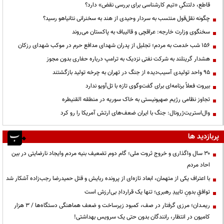
قاطع، دلتنگیِ «تیم کارشناسی برای بررسی نقض» دارد؟
چگونه نقل‌قول منتسب به سردار وحیدی از هند به سخنرانی نتانیاهو رسید؟
سخنگوی وزارت خارجه: عراقچی و قالیباف به پاکستان می‌روند
۱۵۶ شب خدمت به مردم؛ تجلیل از پدران شهدای مدافع حرم در موکب شهدای رزکان
هشدار گرینلند به شرکت نفتی نزدیک به ترامپ درباره حفاری بدون مجوز
95 واحد تولیدی آسیب‌دیده از جنگ در تهران به چرخه تولید بازگشتند
بیروت فعلاً برنامه‌ای برای گفت‌وگوی تازه با تل‌آویو ندارد
تجاوز نظامی رژیم صهیونیستی به خاک سوریه در منطقه القنیطره
وال‌استریت‌ژرونال: جنگ با ایران ضعف‌های ارتش آمریکا را رو کرد
پربازدید ها
۳۰ سال واگذاری و خروج ثروت ملی؛ گام دوم تضعیف بنیه مردم وایجاد نارضایتی در بین
احاد مردم
با اعتراف یکی از متهمان، ابعاد تازه‌ای از پرونده ربایش و قتل حمیدرضا رجب‌زاده آشکار شد
توافقِ بدونِ تاییدِ رهبری؛ تنها یک قراردادِ بی‌ارزش است
ریمـدان؛ مرزی گرفتار در صف، کمبود زیرساخت و ضعف هماهنگی دستگاه‌ها / ۳ هزار
کامیون در انتظار، رانندگان بدون حتی یک سرویس بهداشتی!