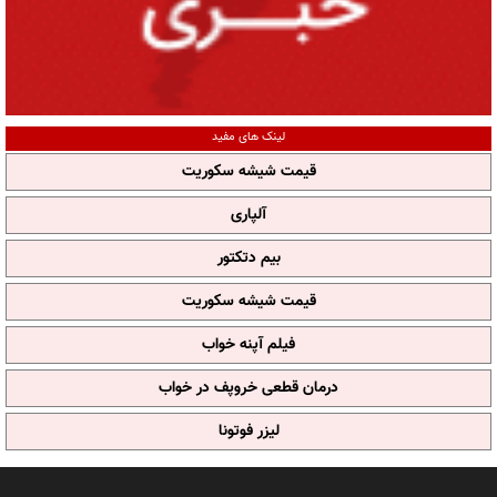
لینک های مفید
قیمت شیشه سکوریت
آلپاری
بیم دتکتور
قیمت شیشه سکوریت
فیلم آپنه خواب
درمان قطعی خروپف در خواب
لیزر فوتونا