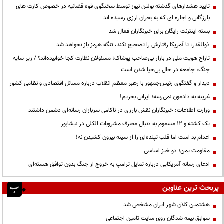
تایید هشدارهای گذشته بولتن نیوز توسط سخنگوی قوه قضائیه در خصوص کارت های
بارزگانی و اجاره ای که به بحران ارزی رسیده اند
بسته اینترنت رایگان برای خبرنگاران فعال شد
ذوالقدر: تا آمریکا رفتارش را تصحیح نکند، تنگه هرمز باز نخواهد شد
تاراج هویت ملی در بازار بی‌صاحب پوشاک؛ مسئولان نظارت کجا خوابیده‌اند؟ / زیر سایه
جنگ، جامعه در حال بی‌حیا شدن است
دیدار و گفتگوی رئیس‌جمهور با رهبر معظم انقلاب درباره مسائل اقتصادی و نظامی کشور
غریبه به دادمون نمی‌رسه؛ ایرانی بخریم!
وزارت اطلاعات: خبرنگاران نقش بارزی در ناکامی سربازان رسانه‌ای دشمن داشتند
یک کشته و ۱۲ مسموم به دنبال مصرف مشروبات الکلی در نیشابور
اعدام بد است اما قلب تپنده‌ای را از سینه بیرون کشیدن نه!
مقاومت یمن؛ دو خیز اساسی
ادعای رسانه آمریکایی درباره تمایل ترامپ به خروج از جنگ بدون توافق هسته‌ای
پربحث ترین عناوین
هشتمین کلان شهر ایران مشخص شد
سوابق بیمه شدگان روی سایت تامین اجتماعی