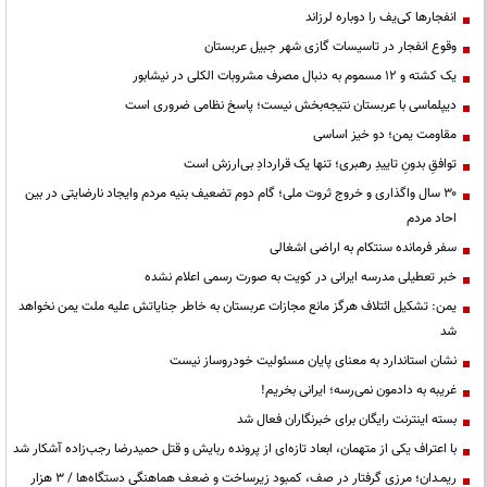
انفجارها کی‌یف را دوباره لرزاند
وقوع انفجار در تاسیسات گازی شهر جبیل عربستان
یک کشته و ۱۲ مسموم به دنبال مصرف مشروبات الکلی در نیشابور
دیپلماسی با عربستان نتیجه‌بخش نیست؛ پاسخ نظامی ضروری است
مقاومت یمن؛ دو خیز اساسی
توافقِ بدونِ تاییدِ رهبری؛ تنها یک قراردادِ بی‌ارزش است
۳۰ سال واگذاری و خروج ثروت ملی؛ گام دوم تضعیف بنیه مردم وایجاد نارضایتی در بین
احاد مردم
سفر فرمانده سنتکام به اراضی اشغالی
خبر تعطیلی مدرسه ایرانی در کویت به صورت رسمی اعلام نشده
یمن: تشکیل ائتلاف هرگز مانع مجازات عربستان به خاطر جنایاتش علیه ملت یمن نخواهد
شد
نشان استاندارد به معنای پایان مسئولیت خودروساز نیست
غریبه به دادمون نمی‌رسه؛ ایرانی بخریم!
بسته اینترنت رایگان برای خبرنگاران فعال شد
با اعتراف یکی از متهمان، ابعاد تازه‌ای از پرونده ربایش و قتل حمیدرضا رجب‌زاده آشکار شد
ریمـدان؛ مرزی گرفتار در صف، کمبود زیرساخت و ضعف هماهنگی دستگاه‌ها / ۳ هزار