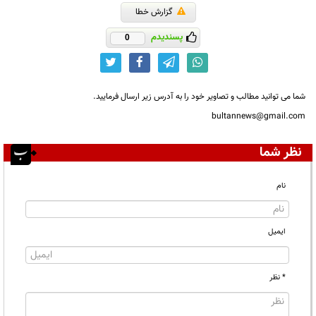
گزارش خطا
پسندیدم
0
شما می توانید مطالب و تصاویر خود را به آدرس زیر ارسال فرمایید.
bultannews@gmail.com
نظر شما
نام
ایمیل
* نظر