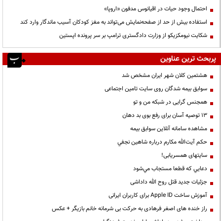
احتمال وجود حیات در اقیانوس مدفون «اروپا»
استفاده بیش از حد از صفحه‌نمایش می‌تواند به مغز کودکان آسیب ماندگار وارد کند
شکایت نیومکزیکو از وزارت دادگستری ترامپ بر سر پرونده اپستین
پربحث ترین عناوین
هشتمین کلان شهر ایران مشخص شد
سوابق بیمه شدگان روی سایت تامین اجتماعی
همجنس گرایی در شبکه من و تو
13 توصیه آسان برای رفع بوی بد دهان
مشاهده سامانه آنلاين سوابق بیمه
حكم آيت‌الله مكارم درباره شاهين نجفي
سایتهای همسریابی!
دعايي كه قطعا مستجاب مي‌شود
جزئیات جدید قتل روح الله داداشی
آموزش ساخت Apple ID برای کاربران ایرانی
راز خنده های اصغر فرهادی به حرکت بی شرمانه خانم بازیگر + عکس