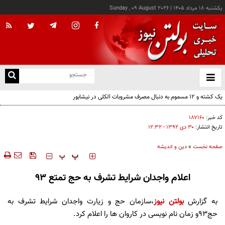
يکشنبه ۱۸ مرداد ۱۴۰۵
|
Sunday , 09 August 2026
از
و
ته
ن
نو
کد خبر:
۱۸۷۱۶۰
تاریخ انتشار:
۳۰ دی ۱۳۹۲ - ۱۲:۳۲
صفحه نخست
»
دین و اندیشه
‍‍‍ پ
پ
اعلام واجدان شرایط تشرف به حج تمتع ۹۳
به گزارش
بولتن نیوز
،سازمان حج و زیارت واجدان شرایط تشرف به
حج۹۳و زمان نام نویسی در کاروان ها را اعلام کرد.