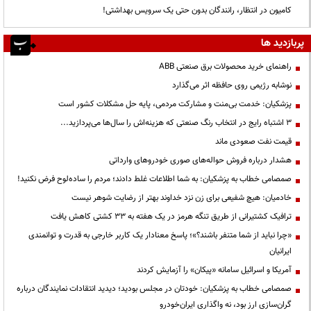
کامیون در انتظار، رانندگان بدون حتی یک سرویس بهداشتی!
پربازدید ها
راهنمای خرید محصولات برق صنعتی ABB
نوشابه رژیمی روی حافظه اثر می‌گذارد
پزشکیان: خدمت بی‌منت و مشارکت مردمی، پایه حل مشکلات کشور است
3 اشتباه رایج در انتخاب رنگ صنعتی که هزینه‌اش را سال‌ها می‌پردازید...
قیمت نفت صعودی ماند
هشدار درباره فروش حواله‌های صوری خودروهای وارداتی
صمصامی خطاب به پزشکیان: به شما اطلاعات غلط دادند؛ مردم را ساده‌لوح فرض نکنید!
خادمیان: هیچ شفیعی برای زن نزد خداوند بهتر از رضایت شوهر نیست
ترافیک کشتیرانی از طریق تنگه هرمز در یک هفته به ۳۳ کشتی کاهش یافت
«چرا نباید از شما متنفر باشند؟»؛ پاسخ معنادار یک کاربر خارجی به قدرت و توانمندی
ایرانیان
آمریکا و اسرائیل سامانه «پیکان» را آزمایش کردند
صمصامی خطاب به پزشکیان: خودتان در مجلس بودید؛ دیدید انتقادات نمایندگان درباره
گران‌سازی ارز بود، نه واگذاری ایران‌خودرو