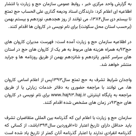
به گزارش واحد مرکزی خبر ، روابط عمومی سازمان حج و زیارت با انتشار
اطلاعیه ای اعلام کرد: دارندگان اسناد ودیعه گذاری علی الحساب حج تمتع
تا بیستم دی سال1384، می توانند از روز هجدهم، نوزدهم و بیستم بهمن
(برحسب استان محل سکونت) برای نام نویسی در کاروان ها اقدام کنند.
در اطلاعیه سازمان حج و زیارت آمده است: فهرست مدیران کاروان های
حج93به همراه هزینه های مربوط به هر یک از کاروان های حج در استان
های سراسر کشور پانزدهم و شانزدهم بهمن از طریق روزنامه ها و جراید
منتشر خواهد شد.
واجدان شرایط تشرف به حج تمتع سال1393پس از اعلام اسامی کاروان
ها، می توانند با مراجعه حضوری به دفاتر خدمات زیارتی یا از طریق
مراجعه به پایگاه اینترنتی www.haj93.haj.ir برای نام نویسی در کاروان
های حج93در زمان های مشخص شده اقدام کنند.
سازمان حج و زیارت با اعلام این که گذرنامه بین المللی متقاضیان تشرف
باید حداقل دارای تاریخ اعتبار تا10فروردین سال1394باشد، از کسانی که
گذرنامه انفرادی ندارند یا اعتبار گذرنامه آنان کمتر از تاریخ یاد شده است