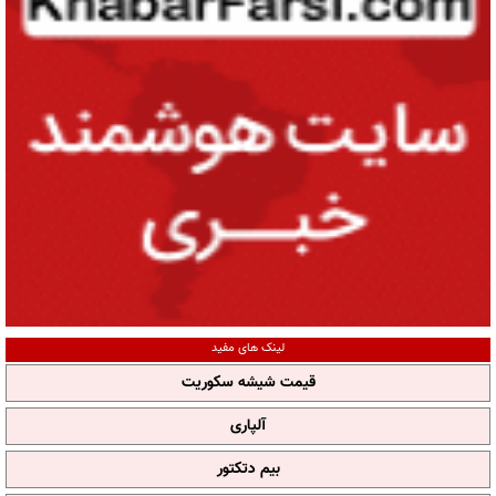
لینک های مفید
قیمت شیشه سکوریت
آلپاری
بیم دتکتور