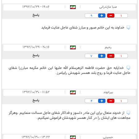
صبا مازندرانی
|
|
۱۹:۰۶ - ۱۳۹۲/۱۰/۲۹
پاسخ
9
1
خداوند به این خانم صبور و مبارز شفای عاجل عنایت فرماید
رحیم
|
|
۲۰:۱۶ - ۱۳۹۲/۱۰/۲۹
پاسخ
7
1
خدایابه حق حضرت فاطمه الزهرسلام الله علیها این خانم مکرمه مبارزرا شفای
عاجل عنایت فرما.و روح بلند همسر شهیدش رابیامرز.
بیرانوند
|
|
۱۱:۵۲ - ۱۳۹۲/۱۰/۳۰
پاسخ
4
1
از خدوند متعال برای این مادر دلسوز و فداکار شفای عاجل مسالت منماییم .وهرگز
مجاهدت های ایشان را در کنار همسر شهیدشان فراموش نمیکنیم.
حسینی
|
|
۱۳:۲۲ - ۱۳۹۲/۱۰/۳۰