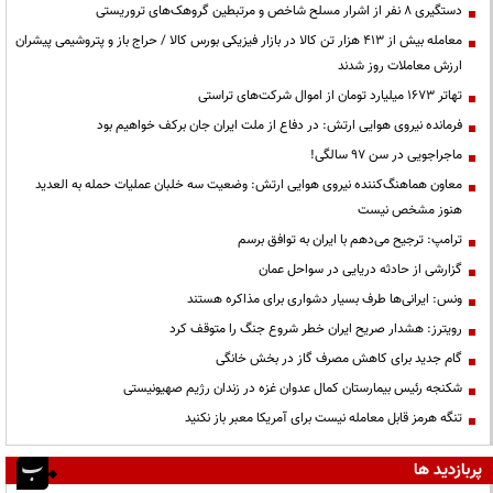
دستگیری ۸ نفر از اشرار مسلح شاخص و مرتبطین گروهک‌های تروریستی
معامله بیش از ۴۱۳ هزار تن کالا در بازار فیزیکی بورس کالا / حراج باز و پتروشیمی پیشران
ارزش معاملات روز شدند
تهاتر ۱۶۷۳ میلیارد تومان از اموال شرکت‌های تراستی
فرمانده نیروی هوایی ارتش: در دفاع از ملت ایران جان برکف خواهیم بود
ماجراجویی در سن ۹۷ سالگی!
معاون هماهنگ‌کننده نیروی هوایی ارتش: وضعیت سه خلبان عملیات حمله به العدید
هنوز مشخص نیست
ترامپ: ترجیح می‌دهم با ایران به توافق برسم
گزارشی از حادثه دریایی در سواحل عمان
ونس: ایرانی‌ها طرف بسیار دشواری برای مذاکره هستند
رویترز: هشدار صریح ایران خطر شروع جنگ را متوقف کرد
گام جدید برای کاهش مصرف گاز در بخش خانگی
شکنجه رئیس بیمارستان کمال عدوان غزه در زندان رژیم صهیونیستی
تنگه هرمز قابل معامله نیست برای آمریکا معبر باز نکنید
پربازدید ها