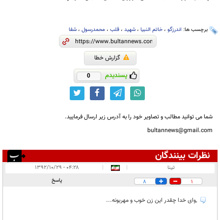
برچسب ها:
اندرزگو
،
خاتم النبیا
،
شهید
،
قلب
،
محمدرسول
،
شفا
گزارش خطا
پسندیدم
0
شما می توانید مطالب و تصاویر خود را به آدرس زیر ارسال فرمایید.
bultannews@gmail.com
نظرات بینندگان
انتشار یافته:
۸
تینا
|
|
۰۴:۲۸ - ۱۳۹۲/۱۰/۲۹
در انتظار بررسی:
۱
پاسخ
8
1
غیر قابل انتشار:
۱
,وای خدا چقدر این زن خوب و مهربونه...