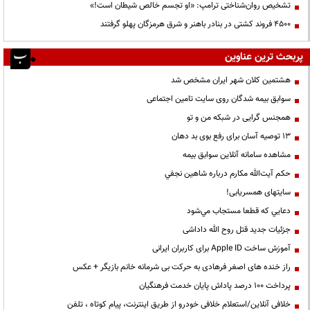
تشخیص روان‌شناختی ترامپ: «او تجسم خالص شیطان است!»
۴۵۰۰ فروند کشتی در بنادر باهنر و شرق هرمزگان پهلو گرفتند
پربحث ترین عناوین
هشتمین کلان شهر ایران مشخص شد
سوابق بیمه شدگان روی سایت تامین اجتماعی
همجنس گرایی در شبکه من و تو
13 توصیه آسان برای رفع بوی بد دهان
مشاهده سامانه آنلاين سوابق بیمه
حكم آيت‌الله مكارم درباره شاهين نجفي
سایتهای همسریابی!
دعايي كه قطعا مستجاب مي‌شود
جزئیات جدید قتل روح الله داداشی
آموزش ساخت Apple ID برای کاربران ایرانی
راز خنده های اصغر فرهادی به حرکت بی شرمانه خانم بازیگر + عکس
پرداخت ۱۰۰ درصد پاداش پایان خدمت فرهنگیان
خلافی آنلاین/استعلام خلافی خودرو از طریق اینترنت، پیام کوتاه ، تلفن