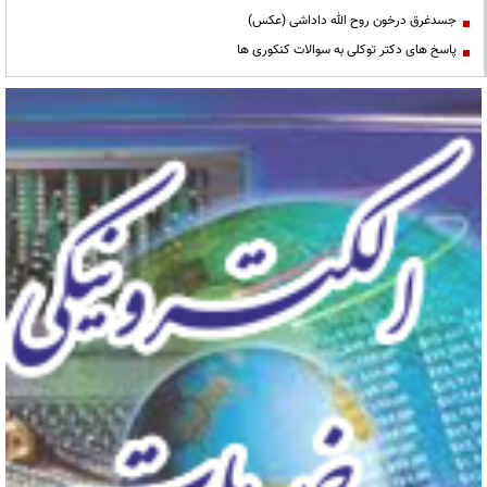
جسدغرق درخون روح الله داداشی (عکس)
پاسخ های دکتر توکلی به سوالات کنکوری ها