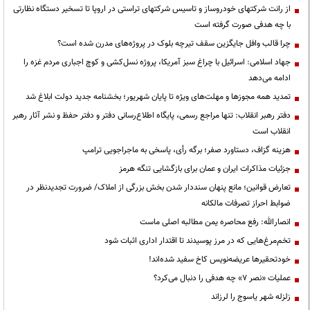
از رانت‌ شرکتهای خودروساز و تاسیس شرکتهای تراستی در اروپا تا تسخیر دستگاه نظارتی
با چه هدفی صورت گرفته است
چرا قالب وافل جایگزین سقف تیرچه بلوک در پروژه‌های مدرن شده است؟
جهاد اسلامی: اسرائیل با چراغ سبز آمریکا، پروژه نسل‌کشی و کوچ اجباری مردم غزه را
ادامه می‌دهد
تمدید همه مجوزها و مهلت‌های ویژه تا پایان شهریور؛ بخشنامه جدید دولت ابلاغ شد
دفتر رهبر انقلاب: تنها مراجع رسمی، پایگاه اطلاع‌رسانی دفتر و دفتر حفظ و نشر آثار رهبر
انقلاب است
هزینه گزاف، دستاورد صفر؛ برگه رأی، پاسخی به ماجراجویی ترامپ
جزئیات مذاکرات ایران و عمان برای بازگشایی تنگه هرمز
تعارض قوانین؛ مانع پنهان سنددار شدن بخش بزرگی از املاک/ ضرورت تجدیدنظر در
ضوابط احراز تصرفات مالکانه
انصارالله: رفع محاصره یمن مطالبه اصلی ماست
تخم‌مرغ‌هایی که در مرز پوسیدند تا اقتدار اداری اثبات شود
خودتحقیرها عریضه‌نویس کاخ سفید شده‌اند!
عملیات «نصر ۷» چه هدفی را دنبال می‌کرد؟
زلزله شهر یاسوج را لرزاند