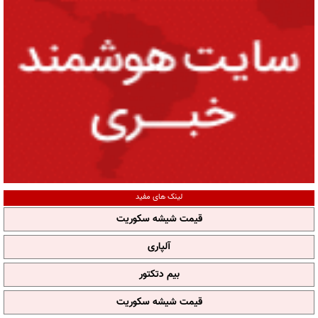
لینک های مفید
قیمت شیشه سکوریت
آلپاری
بیم دتکتور
قیمت شیشه سکوریت