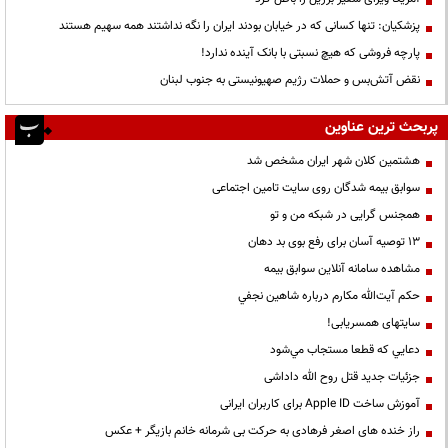
پزشکیان: تنها کسانی که در خیابان بودند ایران را نگه نداشتند همه سهیم هستند
پارچه فروشی که هیچ نسبتی با بانک آینده ندارد!
نقض آتش‌بس و حملات رژیم صهیونیستی به جنوب لبنان
پربحث ترین عناوین
هشتمین کلان شهر ایران مشخص شد
سوابق بیمه شدگان روی سایت تامین اجتماعی
همجنس گرایی در شبکه من و تو
13 توصیه آسان برای رفع بوی بد دهان
مشاهده سامانه آنلاين سوابق بیمه
حكم آيت‌الله مكارم درباره شاهين نجفي
سایتهای همسریابی!
دعايي كه قطعا مستجاب مي‌شود
جزئیات جدید قتل روح الله داداشی
آموزش ساخت Apple ID برای کاربران ایرانی
راز خنده های اصغر فرهادی به حرکت بی شرمانه خانم بازیگر + عکس