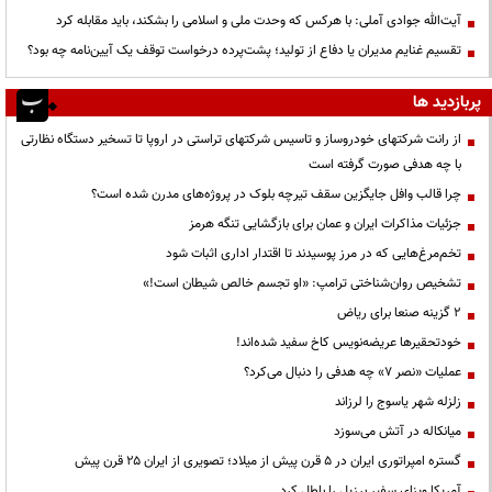
آیت‌الله جوادی آملی: با هرکس که وحدت ملی و اسلامی را بشکند، باید مقابله کرد
تقسیم غنایم مدیران یا دفاع از تولید؛ پشت‌پرده درخواست توقف یک آیین‌نامه چه بود؟
پربازدید ها
از رانت‌ شرکتهای خودروساز و تاسیس شرکتهای تراستی در اروپا تا تسخیر دستگاه نظارتی
با چه هدفی صورت گرفته است
چرا قالب وافل جایگزین سقف تیرچه بلوک در پروژه‌های مدرن شده است؟
جزئیات مذاکرات ایران و عمان برای بازگشایی تنگه هرمز
تخم‌مرغ‌هایی که در مرز پوسیدند تا اقتدار اداری اثبات شود
تشخیص روان‌شناختی ترامپ: «او تجسم خالص شیطان است!»
۲ گزینه صنعا برای ریاض
خودتحقیرها عریضه‌نویس کاخ سفید شده‌اند!
عملیات «نصر ۷» چه هدفی را دنبال می‌کرد؟
زلزله شهر یاسوج را لرزاند
میانکاله در آتش می‌سوزد
گستره امپراتوری ایران در ۵ قرن پیش از میلاد؛ تصویری از ایران ۲۵ قرن پیش
آمریکا ویزای سفیر برزیل را باطل کرد