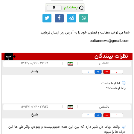
پسندیدم
0
شما می توانید مطالب و تصاویر خود را به آدرس زیر ارسال فرمایید.
bultannews@gmail.com
نظرات بینندگان
انتشار یافته:
۳
ناشناس
|
|
۲۲:۲۴ - ۱۳۹۲/۱۰/۲۲
در انتظار بررسی:
۱
پاسخ
1
0
غیر قابل انتشار:
۵
ایا او با ماست
یا با او ناست!؟
ناشناس
|
|
۲۳:۲۵ - ۱۳۹۲/۱۰/۲۲
پاسخ
2
1
واقعا اوباما دل شیر داره که بین این همه صهیونیست و یهودی وافراطی ها این
حرف ها را میزنه