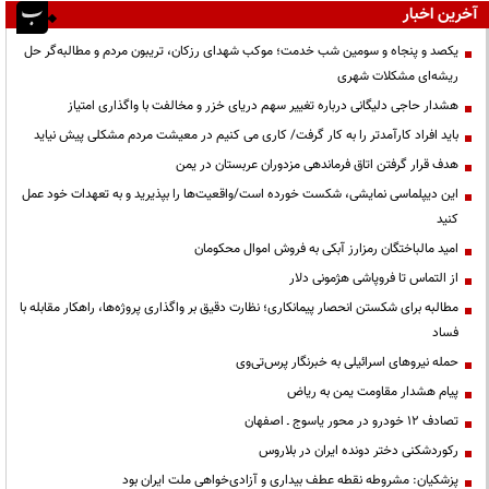
آخرین اخبار
یکصد و پنجاه و سومین شب خدمت؛ موکب شهدای رزکان، تریبون مردم و مطالبه‌گر حل
ریشه‌ای مشکلات شهری
هشدار حاجی دلیگانی درباره تغییر سهم دریای خزر و مخالفت با واگذاری امتیاز
باید افراد کارآمدتر را به کار گرفت/ کاری می کنیم در معیشت مردم مشکلی پیش نیاید
هدف قرار گرفتن اتاق‌ فرماندهی مزدوران عربستان در یمن
این دیپلماسی نمایشی، شکست خورده است/واقعیت‌ها را بپذیرید و به تعهدات خود عمل
کنید
امید مالباختگان رمزارز آبکی به فروش اموال محکومان
از التماس تا فروپاشی هژمونی دلار
مطالبه برای شکستن انحصار پیمانکاری؛ نظارت دقیق بر واگذاری پروژه‌ها، راهکار مقابله با
فساد
حمله نیروهای اسرائیلی به خبرنگار پرس‌تی‌وی
پیام هشدار مقاومت یمن به ریاض
تصادف ۱۲ خودرو در محور یاسوج ـ اصفهان
رکوردشکنی دختر دونده ایران در بلاروس
پزشکیان: مشروطه نقطه عطف بیداری و آزادی‌خواهی ملت ایران بود