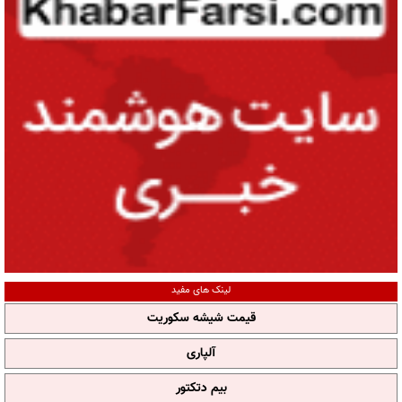
لینک های مفید
قیمت شیشه سکوریت
آلپاری
بیم دتکتور