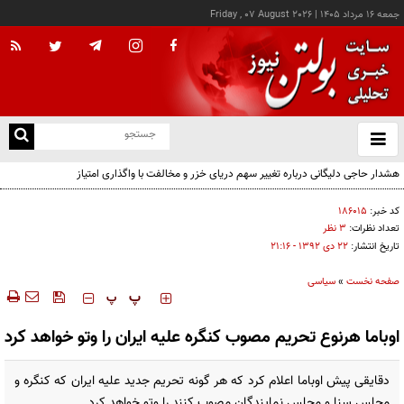
جمعه ۱۶ مرداد ۱۴۰۵
|
Friday , 07 August 2026
از
و
ته
هشدار حاجی دلیگانی درباره تغییر سهم دریای خزر و مخالفت با واگذاری امتیاز
ن
نو
کد خبر:
۱۸۶۰۱۵
تعداد نظرات:
۳ نظر
تاریخ انتشار:
۲۲ دی ۱۳۹۲ - ۲۱:۱۶
صفحه نخست
»
سیاسی
‍‍‍ پ
پ
اوباما هرنوع تحریم مصوب کنگره علیه ایران را وتو خواهد کرد
دقایقی پیش اوباما اعلام کرد که هر گونه تحریم جدید علیه ایران که کنگره و
مجلس سنا و مجلس نمایندگان مصوب کنند را وتو خواهد کرد.