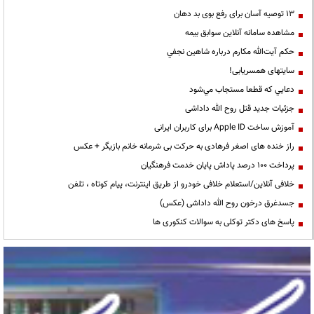
13 توصیه آسان برای رفع بوی بد دهان
مشاهده سامانه آنلاين سوابق بیمه
حكم آيت‌الله مكارم درباره شاهين نجفي
سایتهای همسریابی!
دعايي كه قطعا مستجاب مي‌شود
جزئیات جدید قتل روح الله داداشی
آموزش ساخت Apple ID برای کاربران ایرانی
راز خنده های اصغر فرهادی به حرکت بی شرمانه خانم بازیگر + عکس
پرداخت ۱۰۰ درصد پاداش پایان خدمت فرهنگیان
خلافی آنلاین/استعلام خلافی خودرو از طریق اینترنت، پیام کوتاه ، تلفن
جسدغرق درخون روح الله داداشی (عکس)
پاسخ های دکتر توکلی به سوالات کنکوری ها