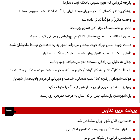
پارچه فروشی که هیچ نسبتی با بانک آینده ندارد!
پزشکیان: تنها کسانی که در خیابان بودند ایران را نگه نداشتند همه سهیم هستند
وحدت مکرّراً و مؤکّداً تذکر داده شد
ماجرای نصب سنگ مزار اکبر عبدی چیست؟
بحران اینفانتینو؛ از طرح جنجالی تا اتهام باج‌خواهی و قربانی کردن اسپانیا
دست نزنید؛ لمس نوزاد حیات وحش می‌تواند منجر به رد شدنشان توسط مادرشان شود
تأملی بر خسارت‌های نامرئی وارد شده بر عاملان جنگ علیه ایران
چاقی به دلیل بی‌ارادگی نیست؛ مغز می‌خواهد چاق بمانیم!
باید افراد کارآمدتر را به کار گرفت/ کاری می کنیم در معیشت مردم مشکلی پیش نیاید
موکب شهدای رزکان؛ ۱۵۲ شب همدلی، خدمت و میزبانی از مردم ولایت‌مدار شهریار
رویترز: هشدار صریح ایران خطر شروع جنگ را متوقف کرد
پل شهرستان پل‌سفید پس از ۲۵ سال به مرحله بهره‌برداری رسید
پربحث ترین عناوین
هشتمین کلان شهر ایران مشخص شد
سوابق بیمه شدگان روی سایت تامین اجتماعی
همجنس گرایی در شبکه من و تو