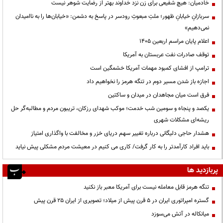
خادمیان: هیچ شفیعی برای زن نزد خداوند بهتر از رضایت شوهر نیست
سربازانِ خیابانِ ظهور؛ ملتِ مبعوثِ رودسر در پاسخ به دشمن: «خیابان‌ها را به ناامیدان
نمی‌دهیم»
اعلام پایان مراسم اربعین ۱۴۰۵
توقف صادرات نفت عربستان به آمریکا
ترامپ از افشای کمبود مهمات آمریکا خشمگین است
اجازه باز شدن مسیر دوم در تنگه هرمز را نخواهیم داد
فرق است میان مجاهدان در میدان و ساکتین
یکصد و پنجاه و سومین شب خدمت؛ موکب شهدای رزکان، تریبون مردم و مطالبه‌گر حل
ریشه‌ای مشکلات شهری
هشدار حاجی دلیگانی درباره تغییر سهم دریای خزر و مخالفت با واگذاری امتیاز
باید افراد کارآمدتر را به کار گرفت/ کاری می کنیم در معیشت مردم مشکلی پیش نیاید
پربازدید ها
تنگه هرمز قابل معامله نیست برای آمریکا معبر باز نکنید
گستره امپراتوری ایران در ۵ قرن پیش از میلاد؛ تصویری از ایران ۲۵ قرن پیش
میانکاله در آتش می‌سوزد