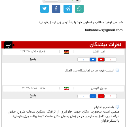
شما می توانید مطالب و تصاویر خود را به آدرس زیر ارسال فرمایید.
bultannews@gmail.com
نظرات بینندگان
انتشار یافته:
۲
امیر افشار
|
|
۱۱:۰۹ - ۱۳۹۳/۰۲/۰۱
در انتظار بررسی:
پاسخ
0
0
غیر قابل انتشار:
۱
لیست غرفه ها در نمایشگاه بین المللی
رسول فایضی
|
|
۱۱:۱۰ - ۱۳۹۳/۰۲/۰۸
پاسخ
0
1
باسلام و احترام
متمنی است درصورت امکان جهت جلوگیری از ترافیک سنگین ساعات شروع حضور
غرفه داران داخل و خارج را در دو زمان بعنوان مثال ساعت 9 و10 برنامه ریزی فرمایید.
با تشکر فراوان