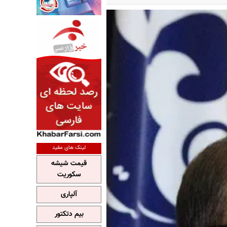
لینک های مفید
قیمت شیشه
سکوریت
آلپاری
بیم دتکتور