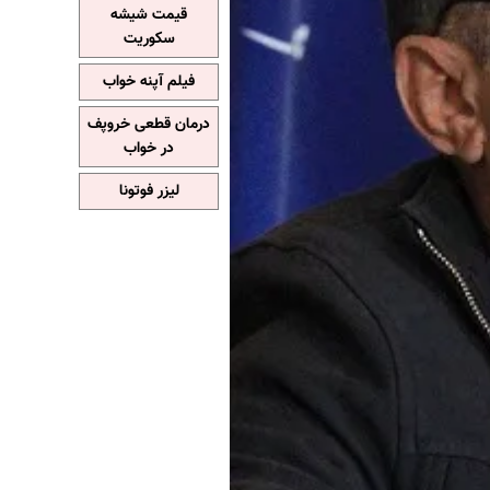
قیمت شیشه
سکوریت
فیلم آپنه خواب
درمان قطعی خروپف
در خواب
لیزر فوتونا