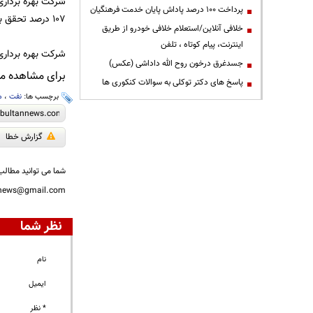
پرداخت ۱۰۰ درصد پاداش پایان خدمت فرهنگیان
107 درصد تحقق برنامه داشته است و تاکنون توانسته برآیند مثبت پنج هزار بشکه در روز را به خود اختصاص دهد.
خلافی آنلاین/استعلام خلافی خودرو از طریق
اینترنت، پیام کوتاه ، تلفن
شرکت بهره برداری
جسدغرق درخون روح الله داداشی (عکس)
برای مشاهده مطا
پاسخ های دکتر توکلی به سوالات کنکوری ها
برچسب ها:
نفت
،
م
گزارش خطا
شما می توانید مطالب 
nnews@gmail.com
نظر شما
نام
ایمیل
* نظر