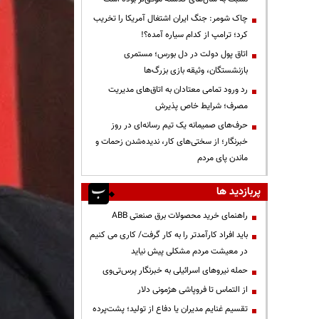
چاک شومر: جنگ ایران اشتغال آمریکا را تخریب
کرد؛ ترامپ از کدام سیاره آمده؟!
اتاق پول دولت در دل بورس؛ مستمری
بازنشستگان، وثیقه بازی بزرگ‌ها
رد ورود تمامی معتادان به اتاق‌های مدیریت
مصرف؛ شرایط خاص پذیرش
حرف‌های صمیمانه یک تیم رسانه‌ای در روز
خبرنگار؛ از سختی‌های کار، ندیده‌شدن زحمات و
ماندن پای مردم
پربازدید ها
راهنمای خرید محصولات برق صنعتی ABB
باید افراد کارآمدتر را به کار گرفت/ کاری می کنیم
در معیشت مردم مشکلی پیش نیاید
حمله نیروهای اسرائیلی به خبرنگار پرس‌تی‌وی
از التماس تا فروپاشی هژمونی دلار
تقسیم غنایم مدیران یا دفاع از تولید؛ پشت‌پرده