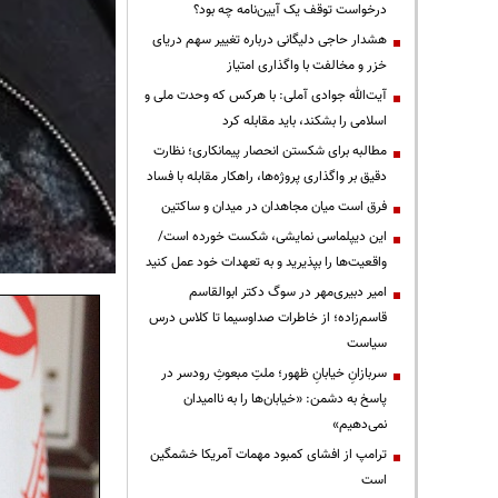
درخواست توقف یک آیین‌نامه چه بود؟
هشدار حاجی دلیگانی درباره تغییر سهم دریای
خزر و مخالفت با واگذاری امتیاز
آیت‌الله جوادی آملی: با هرکس که وحدت ملی و
اسلامی را بشکند، باید مقابله کرد
مطالبه برای شکستن انحصار پیمانکاری؛ نظارت
دقیق بر واگذاری پروژه‌ها، راهکار مقابله با فساد
فرق است میان مجاهدان در میدان و ساکتین
این دیپلماسی نمایشی، شکست خورده است/
واقعیت‌ها را بپذیرید و به تعهدات خود عمل کنید
امیر دبیری‌مهر در سوگ دکتر ابوالقاسم
قاسم‌زاده؛ از خاطرات صداوسیما تا کلاس درس
سیاست
سربازانِ خیابانِ ظهور؛ ملتِ مبعوثِ رودسر در
پاسخ به دشمن: «خیابان‌ها را به ناامیدان
نمی‌دهیم»
ترامپ از افشای کمبود مهمات آمریکا خشمگین
است