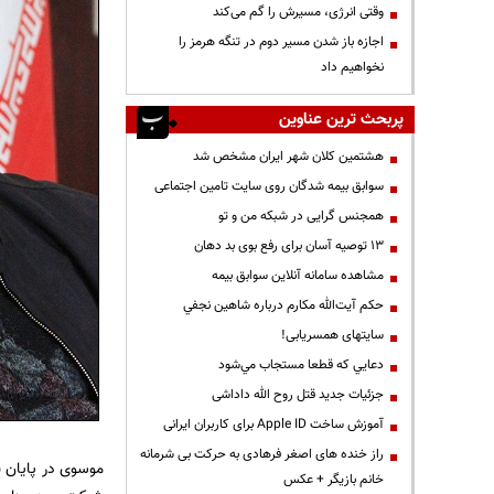
وقتی انرژی، مسیرش را گم می‌کند
اجازه باز شدن مسیر دوم در تنگه هرمز را
نخواهیم داد
پربحث ترین عناوین
هشتمین کلان شهر ایران مشخص شد
سوابق بیمه شدگان روی سایت تامین اجتماعی
همجنس گرایی در شبکه من و تو
13 توصیه آسان برای رفع بوی بد دهان
مشاهده سامانه آنلاين سوابق بیمه
حكم آيت‌الله مكارم درباره شاهين نجفي
سایتهای همسریابی!
دعايي كه قطعا مستجاب مي‌شود
جزئیات جدید قتل روح الله داداشی
آموزش ساخت Apple ID برای کاربران ایرانی
راز خنده های اصغر فرهادی به حرکت بی شرمانه
خانم بازیگر + عکس