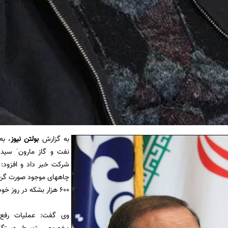
به گزارش
بولتن نیوز
،
به 
نفت و گاز مارونˈ سید 
شرکت خبر داد و افزود: ب
چاههای موجود صورت گرف
600 هزار بشکه در روز خود را در این مدت حفظ کند.
وی گفت: عملیات رفع م