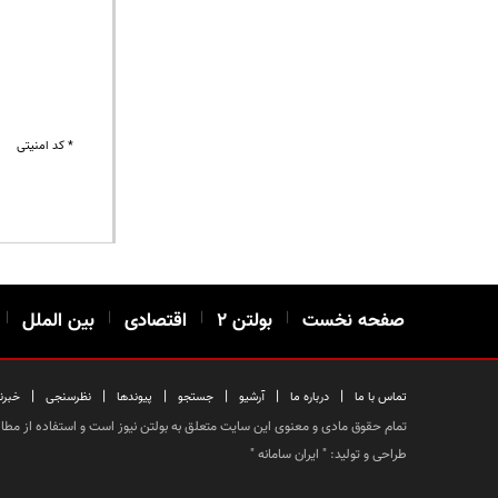
* کد امنیتی
صفحه نخست
|
بولتن ۲
|
اقتصادی
|
بین الملل
|
|
|
|
|
|
|
تماس با ما
درباره ما
آرشیو
جستجو
پیوندها
نظرسنجی
خبرن
تمام حقوق مادی و معنوی این سایت متعلق به بولتن نیوز است و استفاده از مطالب
طراحی و تولید: "
ایران سامانه
"