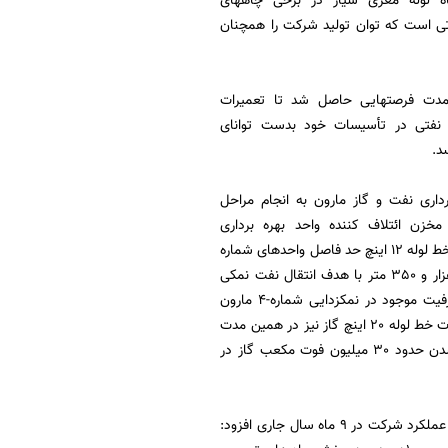
لوله مغزی سیار در برخی چاههای
اتی است که توان تولید شرکت را همچنان
مدت فرصتهایی حاصل شد تا تعمیرات
نفتی در تأسیسات خود بدست توانای
د.
داری نفت و گاز مارون به انجام مراحل
خزن ائتلاف کننده واحد بهره برداری
شماره-4 مارون و احداث خط لوله 12 اینچ حد فاصل واحدهای شماره
3 و 4 مارون بطول 13 هزار و 350 متر با هدف انتقال نفت نمکی
شادگان و استفاده از ظرفیت موجود در نمکزدایی شماره-4 مارون
اشاره کرد و گفت: تعمیرات خط لوله 20 اینچ گاز نیز در همین مدت
انجام شد تا از مشعل شدن حدود 30 میلیون فوت مکعب گاز در
موسوی در پایان با اشاره به برنامه تعهد تولید در ارتباط با چاه های توسعه ای، تعمیری و ترمیمی و عملکرد شرکت در 9 ماه سال جاری افزود: