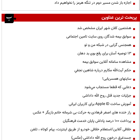
اجازه باز شدن مسیر دوم در تنگه هرمز را نخواهیم داد
پربحث ترین عناوین
هشتمین کلان شهر ایران مشخص شد
سوابق بیمه شدگان روی سایت تامین اجتماعی
همجنس گرایی در شبکه من و تو
13 توصیه آسان برای رفع بوی بد دهان
مشاهده سامانه آنلاين سوابق بیمه
حكم آيت‌الله مكارم درباره شاهين نجفي
سایتهای همسریابی!
دعايي كه قطعا مستجاب مي‌شود
جزئیات جدید قتل روح الله داداشی
آموزش ساخت Apple ID برای کاربران ایرانی
راز خنده های اصغر فرهادی به حرکت بی شرمانه خانم بازیگر + عکس
پرداخت ۱۰۰ درصد پاداش پایان خدمت فرهنگیان
خلافی آنلاین/استعلام خلافی خودرو از طریق اینترنت، پیام کوتاه ، تلفن
جسدغرق درخون روح الله داداشی (عکس)