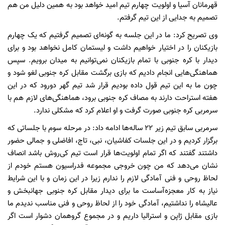
قهرمانان آسیا و اولویت چهارم تیم امید خواهد بود به همین دلیل من هم
تصمیم به جدایی از این تیم گرفتم.
وی تصریح کرد: ما در این جلسه به گونه‌ای تصمیم گرفتیم که یک چهارم
بازیکنان را در اختیار خواهیم داشت و لیستمان کامل نخواهد بود و برای
دیدار با کره جنوبی با تمام بازیکنان نمی‌توانیم به میدان برویم. سپس
هماهنگی‌هایی انجام دادیم که بازی برگشت مقابل کره جنوبی لغو شود و
چون ما به این تیم قول داده بودیم قرار شد تیم گهر دورود که در این
هفته استراحت دارند به مصاف کره جنوبی برود، هماهنگی‌های لازم هم با
سرمربی کره جنوبی صورت گرفت و او اعلام کرد که مشکلی ندارد.
سرمربی سابق تیم زیر 22 ساله‌ها ادامه داد: در مرحله سوم با جلساتی که
برگزار کردیم و در این جلسات کفاشیان، نبی، تاج، افاضلی و جمالی حضور
داشتند گفتند که اگر تمام اولویت‌ها قرار است تیم کی‌روش باشد انصاف
نشان می‌دهد که من چون خروجی مجموعه فدراسیون هستم خودم از
لحاظ روحی و فنی آمادگی لازم را ندارم زیرا در این زمان و با این شرایط
نیاز به کار معجزه‌آساست ما برای دیدار مقابل کره جنوبی جهانبخش و
عالیشاه را نداشتیم، آمادگی خود را از لحاظ روحی و فنی مناسب ندیدم ما
بازی مقابل ژاپن و استرالیا داریم و در مجموع گروهمان دشوار است اگر