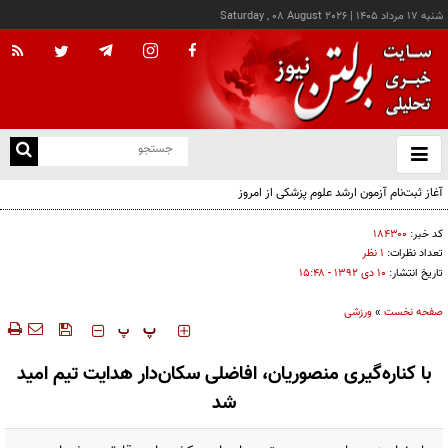
شنبه ۱۷ مرداد ۱۴۰۵
|
Saturday , 08 August 2026
از
و
ته
آغاز ثبت‌نام آزمون ارشد علوم پزشکی از امروز
ن
نو
کد خبر:
۱۸۴۳۰۰
تعداد نظرات:
۱ نظر
تاریخ انتشار:
۱۰ دی ۱۳۹۲ - ۱۵:۴۸
صفحه نخست
»
ورزشی
‍‍‍ پ
پ
با کناره‌گیری منصوریان، افاضلی سکان‌دار هدایت تیم امید
شد