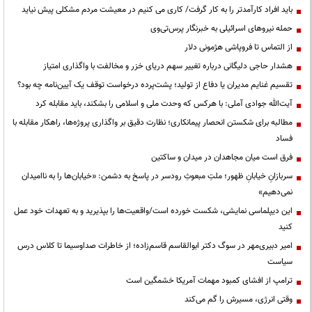
باید افراد کارآمدتر را به کار گرفت/ کاری می کنیم در معیشت مردم مشکلی پیش نیاید
حمله نیروهای اسرائیلی به خبرنگار پرس‌تی‌وی
از التماس تا فروپاشی هژمونی دلار
هشدار حاجی دلیگانی درباره تغییر سهم دریای خزر و مخالفت با واگذاری امتیاز
تقسیم غنایم مدیران یا دفاع از تولید؛ پشت‌پرده درخواست توقف یک آیین‌نامه چه بود؟
آیت‌الله جوادی آملی: با هرکس که وحدت ملی و اسلامی را بشکند، باید مقابله کرد
مطالبه برای شکستن انحصار پیمانکاری؛ نظارت دقیق بر واگذاری پروژه‌ها، راهکار مقابله با
فساد
فرق است میان مجاهدان در میدان و ساکتین
سربازانِ خیابانِ ظهور؛ ملتِ مبعوثِ رودسر در پاسخ به دشمن: «خیابان‌ها را به ناامیدان
نمی‌دهیم»
این دیپلماسی نمایشی، شکست خورده است/واقعیت‌ها را بپذیرید و به تعهدات خود عمل
کنید
امیر دبیری‌مهر در سوگ دکتر ابوالقاسم قاسم‌زاده؛ از خاطرات صداوسیما تا کلاس درس
سیاست
ترامپ از افشای کمبود مهمات آمریکا خشمگین است
وقتی انرژی، مسیرش را گم می‌کند