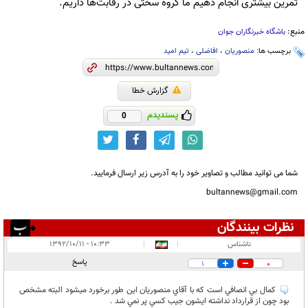
تمرین بیشتری انجام دهیم ما گروه سختی در رقابت‌ها داریم.
منبع:
باشگاه خبرنگاران جوان
برچسب ها:
منصوریان
،
افاضلی
،
تیم امید
گزارش خطا
پسندیدم
0
شما می توانید مطالب و تصاویر خود را به آدرس زیر ارسال فرمایید.
bultannews@gmail.com
نظرات بینندگان
انتشار یافته:
۱
ناشناس
|
|
۱۰:۳۳ - ۱۳۹۲/۱۰/۱۱
در انتظار بررسی:
۱
پاسخ
1
0
غیر قابل انتشار:
كمال بي انصافي است كه با آقاي منصوريان اين طور برخورد ميشود البته مشخص
بود چون از قرارداد نداشته ايشون جيب كسي پر نمي شد .