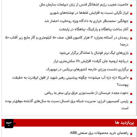
خاصیت عجیب رژیم اشغالگر قدس از زبان دیپلمات سازمان ملل
ابراز نگرانی نسبت به افزایش غلط‌ها در نوشته‌های شهری
جهانگیر: محمدباقر خرازی به دادگاه ویژه روحانیت احضار شد
آغاز ساخت پناهگاه و پارکینگ -پناهگاه در پایتخت
ریمـدان در آستانه بحران؛ ۳ هزار کامیون قفل، صف ۵۰ کیلومتری و گاز مایع زیر آفتاب ۵۰
درجه!
بازی‌های لیگ برتر فوتبال با تماشاگر برگزار می‌شود
دریاچه ارومیه جان گرفت؛ افزایش ۷۸ سانتی‌متری تراز
برگزاری نشست وزرای خارجه کشورهای بریکس در نیویورک
«آمریکا ذرّه ذرّه آب میشود»؛ چگونه پیشبینی رهبر شهید از افول ابرقدرت به حقیقت
پیوست؟
دعوت مجدد عربستان از نخست‌وزیر عراق برای سفر به ریاض
رئیس کمیسیون انرژی: مدیریت شبکه برق امسال نسبت به سال‌های گذشته موفق‌تر بوده
است
پربازدید ها
راهنمای خرید محصولات برق صنعتی ABB