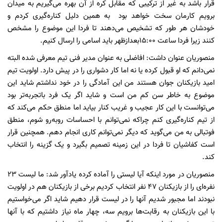
قرار باشد به غیر از ترکیبی که مقابل کره از آن بهره می‌گیریم به میدان
برویم کارمان سخت خواهد بود به همین دلیل کناره‌گیری کردم و
خودشان هر طور که تشخیص می‌دهند تا فردا این موضوع را مشخص
کنند زیرا فردا ساعت 15:00بعدازظهر باید اسامی را ارسال کنیم.
منصوریان عنوان داشت: افاضلی به عنوان مدیر فنی تیم معرفی شده البته
نمی‌دانم که او قبول کرده یا نه اما کار دشواری را در پیش دارد. اولویت تیم
امید بازیکنان جوان هستند من این آمادگی را در خود نداشتم شاید این
موضوع به خاطر سن کم من است و شاید اگر یک فرد باتجربه‌تر بود
می‌توانست با این کار عجیب و غریب کنار بیاید اما منطق حکم می‌کند که
از تیم کناره‌گیری کنم چراکه نمی‌توانم با احساسات روبه‌رو شوم، منطق
فوتبالی به من می‌گوید که دیگر نمی‌توانم کاری انجام دهم. همچنین قرار
است کفاشیان تا فردا در این زمینه تصمیم بگیرد و یک گزینه را انتخاب
کند.
منصوریان در مورد اینکه آیا لیستی را آماده کرده یادآور شد: ما لیست 23
نفره‌ای را از بازیکنان 47 نفر انتخاب کردیم برخی از بازیکنان هم در اولویت
نبودند اما مجبور شدیم آنها را در لیست قرار دهیم شاید اگر می‌خواستیم
با این بازیکنان به رقابت‌ها برویم سه، چهار ماه نیاز داشتیم که با آنها