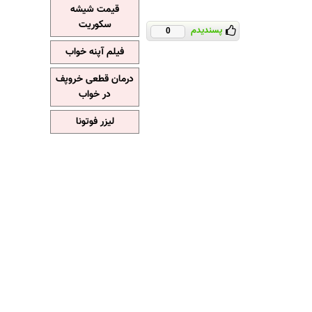
قیمت شیشه
سکوریت
پسندیدم
0
فیلم آپنه خواب
درمان قطعی خروپف
در خواب
لیزر فوتونا