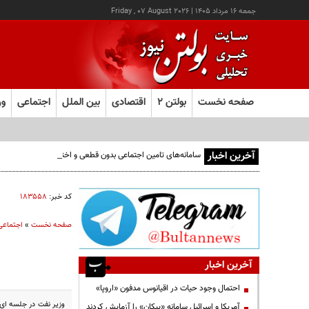
جمعه ۱۶ مرداد ۱۴۰۵
|
Friday , 07 August 2026
صفحه نخست
بولتن ۲
اقتصادی
بین الملل
اجتماعی
ور
آخرین اخبار
سامانه‌های تامین اجتماعی بدون قطعی و اختلال در دسترس اس
کد خبر:
۱۸۳۵۵۸
صفحه نخست
»
اجتماعی
آخرین اخبار
احتمال وجود حیات در اقیانوس مدفون «اروپا»
وزیر نفت در جلسه ای 
آمریکا و اسرائیل سامانه «پیکان» را آزمایش کردند