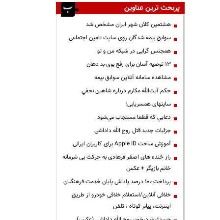
پربحث ترین عناوین
هشتمین کلان شهر ایران مشخص شد
سوابق بیمه شدگان روی سایت تامین اجتماعی
همجنس گرایی در شبکه من و تو
13 توصیه آسان برای رفع بوی بد دهان
مشاهده سامانه آنلاين سوابق بیمه
حكم آيت‌الله مكارم درباره شاهين نجفي
سایتهای همسریابی!
دعايي كه قطعا مستجاب مي‌شود
جزئیات جدید قتل روح الله داداشی
آموزش ساخت Apple ID برای کاربران ایرانی
راز خنده های اصغر فرهادی به حرکت بی شرمانه
خانم بازیگر + عکس
پرداخت ۱۰۰ درصد پاداش پایان خدمت فرهنگیان
خلافی آنلاین/استعلام خلافی خودرو از طریق
اینترنت، پیام کوتاه ، تلفن
جسدغرق درخون روح الله داداشی (عکس)