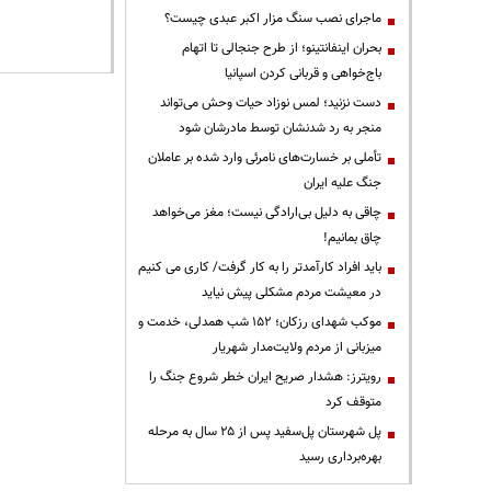
ماجرای نصب سنگ مزار اکبر عبدی چیست؟
بحران اینفانتینو؛ از طرح جنجالی تا اتهام
باج‌خواهی و قربانی کردن اسپانیا
دست نزنید؛ لمس نوزاد حیات وحش می‌تواند
منجر به رد شدنشان توسط مادرشان شود
تأملی بر خسارت‌های نامرئی وارد شده بر عاملان
جنگ علیه ایران
چاقی به دلیل بی‌ارادگی نیست؛ مغز می‌خواهد
چاق بمانیم!
باید افراد کارآمدتر را به کار گرفت/ کاری می کنیم
در معیشت مردم مشکلی پیش نیاید
موکب شهدای رزکان؛ ۱۵۲ شب همدلی، خدمت و
میزبانی از مردم ولایت‌مدار شهریار
رویترز: هشدار صریح ایران خطر شروع جنگ را
متوقف کرد
پل شهرستان پل‌سفید پس از ۲۵ سال به مرحله
بهره‌برداری رسید