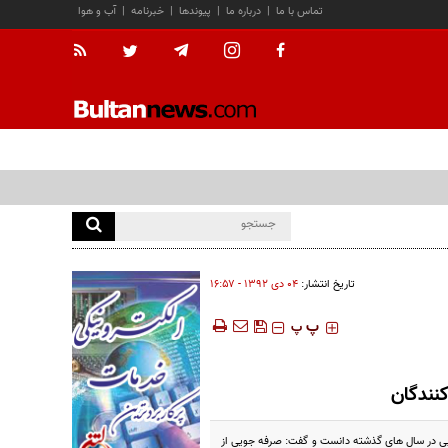
تماس با ما
|
درباره ما
|
پیوندها
|
خبرنامه
|
آب و هوا
تاریخ انتشار:
۰۴ دی ۱۳۹۲ - ۱۶:۵۷
‍‍‍ پ
پ
نندگان
نوبی در سال های گذشته دانست و گفت: صرفه جویی از