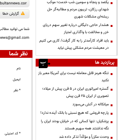
یکصد و پنجاه و سومین شب خدمت؛ موکب
شهدای رزکان، تریبون مردم و مطالبه‌گر حل
گزارش خطا
ریشه‌ای مشکلات شهری
هشدار حاجی دلیگانی درباره تغییر سهم دریای
شما می توانید مطالب 
خزر و مخالفت با واگذاری امتیاز
nnews@gmail.com
باید افراد کارآمدتر را به کار گرفت/ کاری می کنیم
در معیشت مردم مشکلی پیش نیاید
نظر شما
پربازدید ها
نام
تنگه هرمز قابل معامله نیست برای آمریکا معبر باز
ایمیل
نکنید
گستره امپراتوری ایران در ۵ قرن پیش از میلاد؛
* نظر
تصویری از ایران ۲۵ قرن پیش
میانکاله در آتش می‌سوزد
پارچه فروشی که هیچ نسبتی با بانک آینده ندارد!
پزشکیان: تنها کسانی که در خیابان بودند ایران را
نگه نداشتند همه سهیم هستند
* کد امنیتی
وحدت مکرّراً و مؤکّداً تذکر داده شد