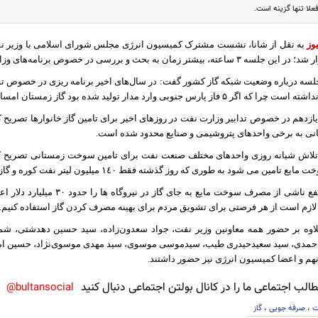
لا تنها گزینه است.
وز
به نقل از
شانا، نشست مشترک کمیسیون انرژی مجلس شورای اسلامی با وزیر نفت
 به بحث و بررسی در خصوص برنامه‌های وزارت نفت و بودجه گذشت.
جلسه درباره وضعیت شبکه گاز کشور گفت: در سال‌های اخیر برنامه ریزی در خصوص تو
اشته است چرا که اگر
۵
فاز پارس جنوبی وارد مدار تولید شده بود گاز زمستان امس
ازدهم در خصوص تدابیر وزارت نفت در روز‌های اخیر برای تامین گاز خانوار‌ها تصریح ک
انی به برخی واحدهای پتروشیمی و صنایع محدود شده است.
ه تلاش شبانه روزی واحدهای مختلف صنعت نفت برای تامین سوخت زمستانی تصریح کرد:
می شود به طوری که روز گذشته فقط ١٤٠ میلیون لیتر نفت کوره و گازوییل به نیروگاه ها تحویل شد.
وزیر نفت عدم النفع ناشی از مصرف سوخ
لازم است از هر فرصتی برای تشویق مردم برای بهینه مصرف کردن گاز استفاده کنیم.
وه بر حضور همه معاونین وزیر نفت، جواد سعدون‌زاده، سید حسین دهدشتی، شمس 
مدی، سید سعیدحیدری طیب، سیدموسی موسوی، سید مهدی موسوی‌نژاد، حسین امیر
هم و اعضا کمیسیون انرژی نیز حضور داشتند.
لب اجتماعی ما را در کانال بولتن اجتماعی دنبال کنید
bultansocial@
ت
،
صرفه جویی
،
گاز