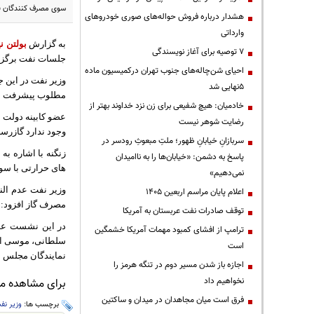
سوی مصرف کنندگان فع
هشدار درباره فروش حواله‌های صوری خودروهای
وارداتی
به گزارش
بولتن نی
۷ توصیه برای آغاز نویسندگی
جلسات نفت برگزار شد؛ در این جلسه ٣ ساعته، بیشتر زمان
احیای شن‌چاله‌های جنوب تهران درکمیسیون ماده
وزیر نفت در این 
۵نهایی شد
مطلوب پیشرفت ند
خادمیان: هیچ شفیعی برای زن نزد خداوند بهتر از
عضو کابینه دولت ی
رضایت شوهر نیست
وجود ندارد گازرس
سربازانِ خیابانِ ظهور؛ ملتِ مبعوثِ رودسر در
زنگنه با اشاره ب
پاسخ به دشمن: «خیابان‌ها را به ناامیدان
های حرارتی با سوخت مایع تامین 
نمی‌دهیم»
اعلام پایان مراسم اربعین ۱۴۰۵
مصرف گاز افزود: 
توقف صادرات نفت عربستان به آمریکا
در این نشست علا
ترامپ از افشای کمبود مهمات آمریکا خشمگین
سلطانی، موسی اح
است
نمایندگان مجلس ن
اجازه باز شدن مسیر دوم در تنگه هرمز را
نخواهیم داد
برای مشاهده مطا
فرق است میان مجاهدان در میدان و ساکتین
برچسب ها:
وزیر نف