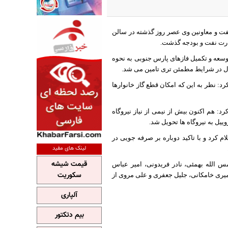
 و معاونین وی عصر روز گذشته در سالن
سعه و تکمیل فازهای پارس جنوبی به نحوه
ال در شرایط مطمئن تری تامین می شد.
رد: نظر به این که امکان قطع گاز خانوارها
 هم اکنون بیش از نیمی از نیاز نیروگاه
ت مایع به جای گاز در نیروگاه ها را حدود ٣٠ میلیارد دلار اعلام کرد و با تاکید دوباره بر صرفه جویی در
لینک های مفید
قیمت شیشه
الله بهمئی، نادر فریدونی، امیر عباس
سکوریت
ی خامکانی، جلیل جعفری و علی مروی از
آلپاری
بیم دتکتور