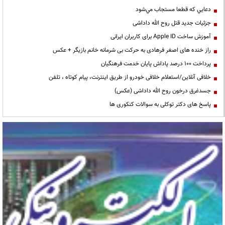
دعايي كه قطعا مستجاب مي‌شود
جزئیات جدید قتل روح الله داداشی
آموزش ساخت Apple ID برای کاربران ایرانی
راز خنده های اصغر فرهادی به حرکت بی شرمانه خانم بازیگر + عکس
پرداخت ۱۰۰ درصد پاداش پایان خدمت فرهنگیان
خلافی آنلاین/استعلام خلافی خودرو از طریق اینترنت، پیام کوتاه ، تلفن
جسدغرق درخون روح الله داداشی (عکس)
پاسخ های دکتر توکلی به سوالات کنکوری ها