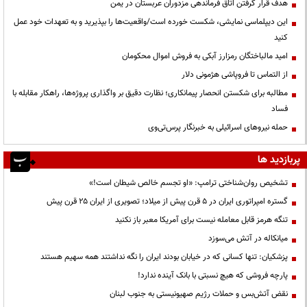
هدف قرار گرفتن اتاق‌ فرماندهی مزدوران عربستان در یمن
این دیپلماسی نمایشی، شکست خورده است/واقعیت‌ها را بپذیرید و به تعهدات خود عمل
کنید
امید مالباختگان رمزارز آبکی به فروش اموال محکومان
از التماس تا فروپاشی هژمونی دلار
مطالبه برای شکستن انحصار پیمانکاری؛ نظارت دقیق بر واگذاری پروژه‌ها، راهکار مقابله با
فساد
حمله نیروهای اسرائیلی به خبرنگار پرس‌تی‌وی
پربازدید ها
تشخیص روان‌شناختی ترامپ: «او تجسم خالص شیطان است!»
گستره امپراتوری ایران در ۵ قرن پیش از میلاد؛ تصویری از ایران ۲۵ قرن پیش
تنگه هرمز قابل معامله نیست برای آمریکا معبر باز نکنید
میانکاله در آتش می‌سوزد
پزشکیان: تنها کسانی که در خیابان بودند ایران را نگه نداشتند همه سهیم هستند
پارچه فروشی که هیچ نسبتی با بانک آینده ندارد!
نقض آتش‌بس و حملات رژیم صهیونیستی به جنوب لبنان