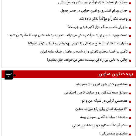
حمایت از هشت هزار نوآموز سیستان و بلوچستانی
جدال بهرام افشاری و امین حیایی در صدر جدول
وحدت مکرّراً و مؤکّداً تذکر داده شد
ماجرای نصب سنگ مزار اکبر عبدی چیست؟
دست نزنید؛ لمس نوزاد حیات وحش می‌تواند منجر به رد شدنشان توسط مادرشان شود
بحران اینفانتینو؛ از طرح جنجالی تا اتهام باج‌خواهی و قربانی کردن اسپانیا
تأملی بر خسارت‌های نامرئی وارد شده بر عاملان جنگ علیه ایران
چاقی به دلیل بی‌ارادگی نیست؛ مغز می‌خواهد چاق بمانیم!
پربحث ترین عناوین
هشتمین کلان شهر ایران مشخص شد
سوابق بیمه شدگان روی سایت تامین اجتماعی
همجنس گرایی در شبکه من و تو
13 توصیه آسان برای رفع بوی بد دهان
مشاهده سامانه آنلاين سوابق بیمه
حكم آيت‌الله مكارم درباره شاهين نجفي
سایتهای همسریابی!