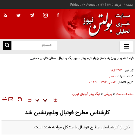
جمعه ۱۶ مرداد ۱۴۰۵
|
Friday , 07 August 2026
از
و
ته
فولاد غدیر نی‌ریز به جمع چهار تیم برتر سوپرلیگ والیبال استان فارس صعود کرد
ن
نو
کد خبر:
۱۸۳۲۷۳
تعداد نظرات:
۱ نظر
تاریخ انتشار:
۰۳ دی ۱۳۹۲ - ۰۲:۴۹
صفحه نخست
»
ورزشی
»
لیگ برتر فوتبال ایران
‍‍‍ پ
پ
کارشناس مطرح فوتبال ویلچرنشین شد
یکی از کارشناسان مطرح فوتبال با مشکل مواجه شده است.