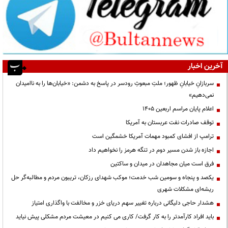
آخرین اخبار
سربازانِ خیابانِ ظهور؛ ملتِ مبعوثِ رودسر در پاسخ به دشمن: «خیابان‌ها را به ناامیدان
نمی‌دهیم»
اعلام پایان مراسم اربعین ۱۴۰۵
توقف صادرات نفت عربستان به آمریکا
ترامپ از افشای کمبود مهمات آمریکا خشمگین است
اجازه باز شدن مسیر دوم در تنگه هرمز را نخواهیم داد
فرق است میان مجاهدان در میدان و ساکتین
یکصد و پنجاه و سومین شب خدمت؛ موکب شهدای رزکان، تریبون مردم و مطالبه‌گر حل
ریشه‌ای مشکلات شهری
هشدار حاجی دلیگانی درباره تغییر سهم دریای خزر و مخالفت با واگذاری امتیاز
باید افراد کارآمدتر را به کار گرفت/ کاری می کنیم در معیشت مردم مشکلی پیش نیاید