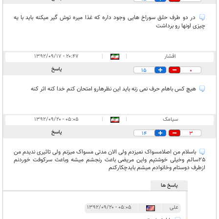
در دو طرف حلق سوراخ هایی وجود داره که غذا میره توش گیر میکنه باید با یه
چیزی اونها رو برداشت
افشار
|
|
۲۰:۴۷ - ۱۳۹۲/۰۹/۱۷
پاسخ
15
0
هیچ کس باهام حرف نمی زنه باید این نظرهارو امتحان کنم خدا کنه اثر کنه
سیامک
|
|
۰۵:۰۵ - ۱۳۹۲/۰۹/۲۰
پاسخ
14
3
باسلام من اصلامسواک نمیزدم ولی الان مدتی مسواک میزنم ولی تاثیری ندیدم من
25سالم وخیلی خوشتپم واین مریضی باعث رنجشم میشه وباعث سرکوفت خوردنم
ازطرف دوستام وخانوادم میشم بایدچکارکنم
پاسخ ها
علی
|
|
۰۵:۰۵ - ۱۳۹۲/۰۹/۲۰