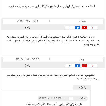
استفاده از دارو مترونیدازول و دهان شوئ ماتریکا از این بو ی مزاهم راحت شوید
بدبخت
|
|
۱۹:۰۹ - ۱۳۹۲/۱۲/۲۷
پاسخ
1
1
من 15 سالمه دهنم خیلی بوده مخصوصا وقتی غذا میخورم اول اینوری نبودم یه
چند ماهی میشه صبحا دهنم خیلی حالت بدی داره حالم از خودم به هم میخوره البته
وقتی اینجوریم
مهسا
|
|
۲۳:۳۲ - ۱۳۹۳/۰۱/۰۴
پاسخ
2
2
سلام.بچه ها من دهنم خیلی بو میده.علایم سرطان معده هم دارم ولی میترسم
برم دکتر.چیکار کنم؟
پاسخ ها
زی زی
|
|
۲۳:۳۲ - ۱۳۹۳/۰۱/۰۴
شاید هلیکوباکتر پیلوری داری،مقالاتشو بخون،مصرف