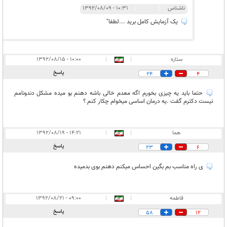
ناشناس
|
|
۱۰:۳۱ - ۱۳۹۲/۰۸/۰۹
یک آزمایش کامل برید ...لطفا"
ستاره
|
|
۱۰:۰۰ - ۱۳۹۲/۰۸/۱۵
پاسخ
24
4
حتما باید یه چیزی بخورم اگه معدم خالی باشه دهنم بو میده مشکل دندونامم
نیست دکترم گفت .یه درمان اساسی میخوام چکار کنم ؟
هما
|
|
۱۴:۲۱ - ۱۳۹۲/۰۸/۱۹
پاسخ
23
6
ی راه مناسب بم بگین احساس میکنم دهنم بوی بدمیده
فاطمه
|
|
۰۹:۰۰ - ۱۳۹۲/۰۸/۲۱
پاسخ
58
12