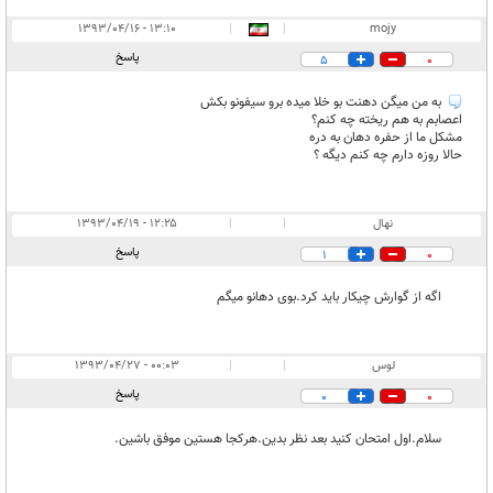
۱۳:۱۰ - ۱۳۹۳/۰۴/۱۶
|
|
mojy
پاسخ
5
0
به من ميگن دهنت بو خلا ميده برو سيفونو بكش
اعصابم به هم ريخته چه كنم؟
مشكل ما از حفره دهان به دره
حالا روزه دارم چه كنم ديگه ؟
نهال
|
|
۱۲:۲۵ - ۱۳۹۳/۰۴/۱۹
پاسخ
1
0
اگه از گوارش چیکار باید کرد.بوی دهانو میگم
لوس
|
|
۰۰:۰۳ - ۱۳۹۳/۰۴/۲۷
پاسخ
0
0
سلام.اول امتحان کنید بعد نظر بدین.هرکجا هستین موفق باشین.