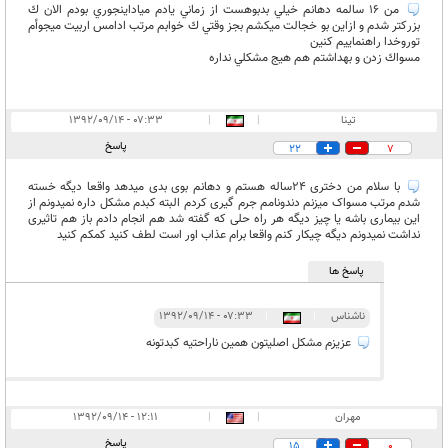
ﻣﻦ 16 ﺳﺎﻟﻤﻪ ﺩﻫﺎﻧﻢ ﺧﻴﻠﻲ ﺑﺪﺑﻮﻫﺴﺖ ﺍﺯ ﺯﻣﺎﻧﻲ ﻳﺎﺩﻡ ﻣﻴﺎﺩﺍﻳﻨﺠﻮﺭﻱ ﺑﻮﺩﻡ ﺍﻟﺎﻥ ك
ﺑﺰﺭﻛﺘﺮ ﺷﺪم و ﺍﺯﺍﻳﻦ ﺑﻮ ﺧﺠﺎﻟﺖ ﻣﻴﻜﺸﻢ ﺑﺠﺰ ﻭﻗﺘﻲ ك ﺧﻮﺍﺑﻢ ﻣﺮﺗﺐ ﺍﺩﺍﻣﺲ ﺍﺭﺑﻴﺖ ﻣﻴﺠﻮﺃﻡ
ﺗﻮﺭﻭﺧﺪﺍ ﺭﺍﻫﻨﻤﺎﻳﻴﻢ ﻛﻨﻴﻦ
ﻣﺴﻮﺍﻙ ﺯﺩﻥ و ﺑﻬﺪﺍﺷﺘﻢ ﻫﻢ ﻫﻴﺞ ﻣﺸﻜﻠﻲ نداره
تینا
|
|
۰۷:۳۳ - ۱۳۹۲/۰۹/۱۴
پاسخ
22
7
با سلام من دختری 24ساله هستم و دهانم بوی بدی میدهد واقعا دیگه خسته
شدم مرتب مسواک میزنم دندونامم جرم گیری کردم البته کبدم مشکل داره نمیدونم از
این بیماری باشه یا چیز دیگه هر راه حلی که گفته شد هم انجام دادم باز هم تاثیری
نداشت نمیدونم دیگه چیکار کنم واقعا برام عذاب اور است لطف کنید کمکم کنید
پاسخ ها
ناشناس
|
|
۰۷:۳۳ - ۱۳۹۲/۰۹/۱۴
عزيزم مشكل اصليتون همين ناراحتيه كبدتونه
مهران
|
|
۱۲:۱۱ - ۱۳۹۲/۰۹/۱۴
پاسخ
15
0