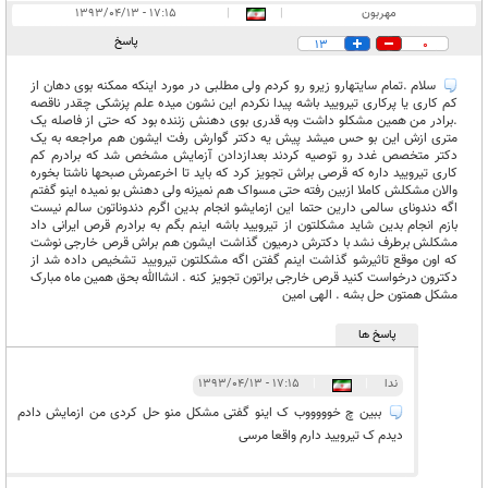
مهربون
|
|
۱۷:۱۵ - ۱۳۹۳/۰۴/۱۳
پاسخ
13
0
سلام .تمام سایتهارو زیرو رو کردم ولی مطلبی در مورد اینکه ممکنه بوی دهان از
کم کاری یا پرکاری تیرویید باشه پیدا نکردم این نشون میده علم پزشکی چقدر ناقصه
.برادر من همین مشکلو داشت وبه قدری بوی دهنش زننده بود که حتی از فاصله یک
متری ازش این بو حس میشد پیش یه دکتر گوارش رفت ایشون هم مراجعه به یک
دکتر متخصص غدد رو توصیه کردند بعدازدادن آزمایش مشخص شد که برادرم کم
کاری تیرویید داره که قرصی براش تجویز کرد که باید تا اخرعمرش صبحها ناشتا بخوره
والان مشکلش کاملا ازبین رفته حتی مسواک هم نمیزنه ولی دهنش بو نمیده اینو گفتم
اگه دندونای سالمی دارین حتما این ازمایشو انجام بدین اگرم دندوناتون سالم نیست
بازم انجام بدین شاید مشکلتون از تیرویید باشه اینم بگم به برادرم قرص ایرانی داد
مشکلش برطرف نشد با دکترش درمیون گذاشت ایشون هم براش قرص خارجی نوشت
که اون موقع تاثیرشو گذاشت اینم گفتن اگه مشکلتون تیرویید تشخیص داده شد از
دکترون درخواست کنید قرص خارجی براتون تجویز کنه . انشاالله بحق همین ماه مبارک
مشکل همتون حل بشه . الهی امین
پاسخ ها
ندا
|
|
۱۷:۱۵ - ۱۳۹۳/۰۴/۱۳
ببین چ خوووووب ک اینو گفتی مشکل منو حل کردی من ازمایش دادم
دیدم ک تیرویید دارم واقعا مرسی