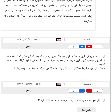
ندارید.هرکدوم درمان خودشو داره اگه استرس بود چای برگ به لیمو و
عرقیجات ارامش بخش با توجه به طبع بدن شما تجویز میشه/اگه رطوبت معده
دارید سقز بخورید./اب زیاد بخورید بی خوابی شبتون کم کنید ویتامین بدنتون
چک کنید ببینید مشکلات زبان جغرافیا ندارید(ریزش پرز زبان) که خودش از
استرسه
فاطمه
|
|
۱۵:۳۰ - ۱۳۹۳/۰۵/۲۸
پاسخ
1
0
منم از بچگی این مشکلو دارم.مسواک میزنم فایده نداره.دندانپزشکم گفته دندونام
سالمن و پوسیدگی ندارن.میوه هم مصرف میکنم زیاد اما حتی تاثیر کوتاه مدت هم
نداره.
ممکنه از لوزه هام باشه؟تازه من اکثرا با دهانم نفس میکشم,ممکنه از اینم باشه؟
ناشناس
|
|
۱۵:۰۴ - ۱۳۹۳/۰۵/۳۱
پاسخ
0
0
اگر بوی بد دهان به دلیل سینوریت باشه باید پکار کرد؟؟
پاسخ ها