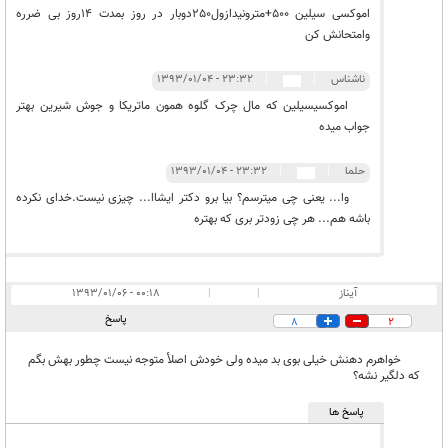
اموکسی سیلین 500+مترونیدازول250دوبار در روز بمدت 14روز بی ضرره
وامتحانش کن
ناشناس
|
|
۲۳:۳۲ - ۱۳۹۳/۰۱/۰۴
اموکسیسیلین که مال چرک گلوه همون ماتریکا و جوش شیرین بهتر
جواب میده
حلما
|
|
۲۳:۳۲ - ۱۳۹۳/۰۱/۰۴
وا... یعنی چی میترسم؟ بیا برو دکتر ایشاا... چیزی نیست.خدای نکرده
باشه هم... هر چی زودتر بری که بهتره
آیناز
|
|
۰۰:۱۸ - ۱۳۹۳/۰۱/۰۶
پاسخ
8
2
خواهرم دهنش خیلی بوی بد میده ولی خودش اصلأ متوجه نیست چطور بهش بگم
که دلگیر نشه؟
پاسخ ها