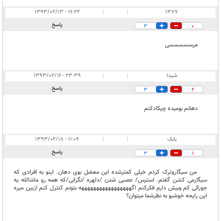
۱۶:۲۲ - ۱۳۹۳/۰۲/۱۳
|
|
1377
پاسخ
3
0
مرسسسسسی
شیدا
|
|
۲۳:۳۹ - ۱۳۹۳/۰۲/۱۶
پاسخ
3
2
دهانم بومیده چیکادکنم
بابک
|
|
۱۱:۰۹ - ۱۳۹۳/۰۲/۱۸
پاسخ
3
1
من سیگاروترک کردم خیلی کمترشده این معضل بوی دهان. اینو به افرادی که
سیگارمی کشن گفتم. استرس/ عصبی شدن /دلهره /نگرانی/که همه رو ماشالله یه
جورائی کم وبیش دارم فکرکنم اگهههههههههههههههههه بتونم کنترل کنم ازبین میره
این رایحه خوشبو به نظرشما میتوان؟