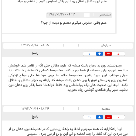
منم این مشکل لعنتی رو دارم وقتی استرس دارم از دهنم بو میاد
بدشانسی
|
|
۰۹:۱۳ - ۱۳۹۳/۰۱/۱۷
منم وقتی استرس میگیرم دهنم بو میده از چیه؟
سیاوش
|
|
۰۵:۱۵ - ۱۳۹۳/۰۱/۱۸
پاسخ
7
5
میدونستید بوی بد دهان باعث میشه که طرف مقابل حتی اگه از ظاهر شما خوشش
بیاد بعد اون بو برای همیشه از شما دوری کنه . مخصوصا کسایی که متاهل هستند باید
خیلی مواظب این مورد باشن. مخصوصا خانم ها چون مرد ها حتی موقع نزدیکی
کمترین بوی بدی مثل عرق یا بوی دهان باعث میشه که رابطه رو دچار مشکل و اختلال
بکنه. البته این صحبت های یک روانشناس بود. فقط خواهشا حتما بفکر بوی دهان تون
باشید. سیر پیاز غذاهای گوشتی زیاد نخورید.
سعیده
|
|
۱۸:۲۴ - ۱۳۹۳/۰۱/۱۹
پاسخ
11
0
اینا راهکارایه ک همه میدونیم لطفا یه راهکاری بدین ک برا همیشه بوی دهان رو از
بین ببره ن این ک فقط برا چند لحضه و انی این بو رو از بین ببره ....مرسی