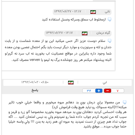
نانی
|
|
۱۲:۱۷ - ۱۳۹۲/۰۶/۲۷
ازمخلوط اب سماق وسرکه وعسل استفاده کنید
گیاه درمان
|
|
۱۲:۱۷ - ۱۳۹۲/۰۶/۲۷
سلام دوست عزیز اگر حس میکنید این بو از معده شماست و از بابت
دندان و لثه و سینوزیت و موارد دیگر نیست.باید بگم احتمال عصبی بودن معده
شما وجود داره بنابراین در مواقع عصبانیت اب بخورید نه اب سرد نه گرم/و
البته پیشنهاد میکنم هر روز جوشانده برگ به لیمو یا verven مصرف کنید.
ابي
|
|
۰۶:۵۰ - ۱۳۹۲/۰۷/۰۲
پاسخ
34
7
من معمولا براي درمان بوي بد دهانم ميوه ميخورم و واقعا خيلي خوب تاثير
ميكنه!!!(البته مسواك رو نبايد هيچ وقت فراموش كرد)
هر وقت احساس كرديد دهانتان بوي بد ميدهد ميوه بخوريد مخصوصا آلو زرد و قرمز و
سيب كه من تجربه كردم جواب داده شما رو نميدونم ولي بد نيس امتحان كنيد ... اگه
جواب نداد هم چيزي از دست نميديد يه ميوه اي هم زديد به بدن !!! ولي واسه خيليا
حتما جواب ميده... موفق باشيد