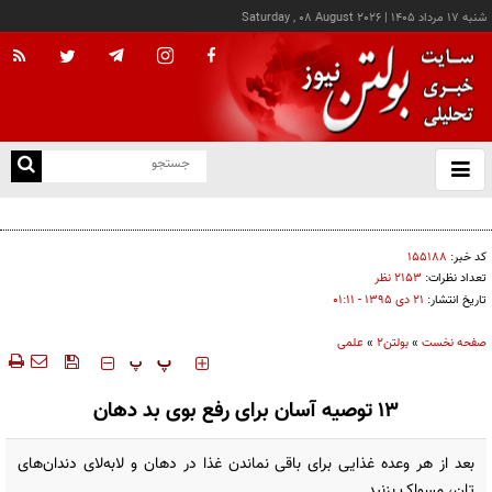
شنبه ۱۷ مرداد ۱۴۰۵
|
Saturday , 08 August 2026
از
و
ته
نوشابه رژیمی روی حافظه اثر می‌گذارد
ن
نو
کد خبر:
۱۵۵۱۸۸
تعداد نظرات:
۲۱۵۳ نظر
تاریخ انتشار:
۲۱ دی ۱۳۹۵ - ۰۱:۱۱
صفحه نخست
»
بولتن2
»
علمی
‍‍‍ پ
پ
13 توصیه آسان برای رفع بوی بد دهان
بعد از هر وعده غذایی برای باقی نماندن غذا در دهان و لابه‌لای دندان‌های
تان، مسواک بزنید