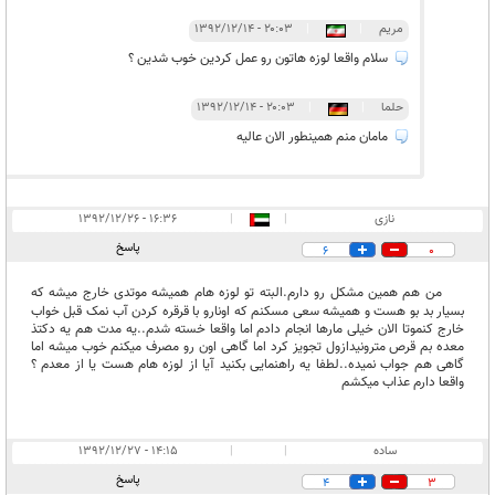
مریم
|
|
۲۰:۰۳ - ۱۳۹۲/۱۲/۱۴
سلام واقعا لوزه هاتون رو عمل کردین خوب شدین ؟
حلما
|
|
۲۰:۰۳ - ۱۳۹۲/۱۲/۱۴
مامان منم همینطور الان عالیه
نازی
|
|
۱۶:۳۶ - ۱۳۹۲/۱۲/۲۶
پاسخ
6
0
من هم همین مشکل رو دارم.البته تو لوزه هام همیشه موتدی خارج میشه که
بسیار بد بو هست و همیشه سعی مسکنم که اونارو با قرقره کردن آب نمک قبل خواب
خارج کنموتا الان خیلی مارها انجام دادم اما واقعا خسته شدم..یه مدت هم یه دکتذ
معده بم قرص مترونیدازول تجویز کرد اما گاهی اون رو مصرف میکنم خوب میشه اما
گاهی هم جواب نمیده..لطفا یه راهنمایی بکنید آیا از لوزه هام هست یا از معدم ؟
واقعا دارم عذاب میکشم
ساده
|
|
۱۴:۱۵ - ۱۳۹۲/۱۲/۲۷
پاسخ
4
3