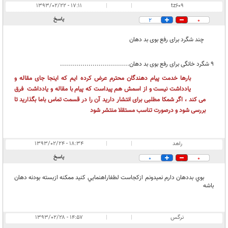
۱۷:۱۱ - ۱۳۹۳/۰۲/۲۲
|
|
tz609
پاسخ
2
0
چند شگرد برای رفع بوی بد دهان
9 شگرد خانگی برای رفع بوی بد دهان..................................
بارها خدمت پیام دهندگان محترم عرض کرده ایم که اینجا جای مقاله و
یادداشت نیست و از اسمش هم پیداست که پیام با مقاله و یادداشت فرق
می کند ، اگر شمکا مطلبی برای انتشار دارید آن را در قسمت تماس باما بگذارید تا
بررسی شود و درصورت تناسب مستقلا منتشر شود
راهد
|
|
۱۸:۳۴ - ۱۳۹۳/۰۲/۲۴
پاسخ
0
0
بوي بددهان دارم نميدونم ازكجاست لطفاراهنمايي كنيد ممكنه ازبسته بودنه دهان
باشه
نرگس
|
|
۱۴:۵۷ - ۱۳۹۳/۰۲/۲۸