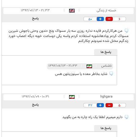
خسته از زندگی
|
|
۲۱:۳۳ - ۱۳۹۲/۰۷/۱۳
پاسخ
50
6
من هرکارکردم فایده نداره روزی سه بار مسواک ونخ دندون وحتی باجوش شیرین
مسواک کردم وبادهانشویه استفاده کردم واسه یکی دوساعت خوبه دیگه اعصاب خورد
زندگیم مختل شده نمیدونم چکارکنم
پاسخ ها
ناشناس
|
|
۲۱:۳۳ - ۱۳۹۲/۰۷/۱۳
شاید بخاطر معده یا سینوزیتتون هس
۱۰:۳۱ - ۱۳۹۲/۰۸/۰۹
|
|
hghgara
پاسخ
32
5
دارم میمیرم لطفا یک راه چاره به من بگویید
پاسخ ها