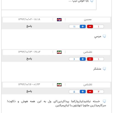
بابا خوش تیپ ...
محسن
|
|
۱۸:۱۸ - ۱۳۹۲/۱۰/۰۲
پاسخ
11
1
مرسي
ناشناس
|
|
۱۹:۰۲ - ۱۳۹۲/۱۰/۱۳
پاسخ
6
1
متشکر
ناشناس
|
|
۰۱:۲۳ - ۱۳۹۲/۱۰/۱۶
پاسخ
5
2
خسته نباشیدایناروازکجا پیداکردین!ای ول به این همه هوش و ذکاوت!
سرکارمیذارین ملتویا تنهایتون با ایناپرمیکنین