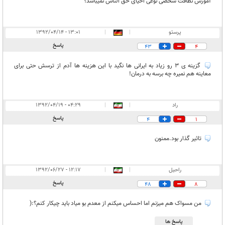
آموزش نظافت شخصی نوعی احیای حق الناس نمیباشد؟
پرستو
|
|
۱۳:۰۱ - ۱۳۹۲/۰۴/۱۴
پاسخ
43
4
گزینه ی 3 رو زیاد به ایرانی ها نگید با این هزینه ها آدم از ترسش حتی برای
معاینه هم نمیره چه برسه به درمان!
راد
|
|
۰۴:۲۹ - ۱۳۹۲/۰۴/۱۹
پاسخ
4
1
تاثیر گذار بود.ممنون
راحیل
|
|
۱۲:۱۷ - ۱۳۹۲/۰۶/۲۷
پاسخ
48
8
من مسواک هم میزنم اما احساس میکنم از معدم بو میاد باید چیکار کنم؟:(
پاسخ ها