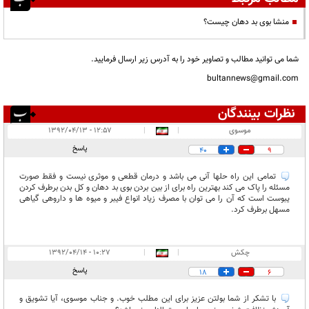
منشا بوی بد دهان چیست؟
شما می توانید مطالب و تصاویر خود را به آدرس زیر ارسال فرمایید.
bultannews@gmail.com
نظرات بینندگان
انتشار یافته:
۲۱۵۳
موسوی
|
|
۱۲:۵۷ - ۱۳۹۲/۰۴/۱۳
در انتظار بررسی:
۳
پاسخ
40
9
غیر قابل انتشار:
۴۱۵
تمامی این راه حلها آنی می باشد و درمان قطعی و موثری نیست و فقط صورت
مسئله را پاک می کند بهترین راه برای از بین بردن بوی بد دهان و کل بدن برطرف کردن
یبوست است که آن را می توان با مصرف زیاد انواع فیبر و میوه ها و داروهی گیاهی
مسهل برطرف کرد.
چکش
|
|
۱۰:۲۷ - ۱۳۹۲/۰۴/۱۴
پاسخ
18
6
با تشکر از شما بولتن عزیز برای این مطلب خوب. و جناب موسوی، آیا تشویق و