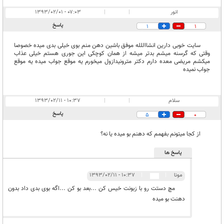
انور
|
|
۰۷:۰۳ - ۱۳۹۳/۰۲/۰۱
پاسخ
1
1
سایت خوبی دارین انشااللله موفق باشین دهن منم بوی خیلی بدی میده خصوصا
وقتی که گرسنه میشم بدتر میشه از همان کوچکی این جوری هستم خیلی عذاب
میکشم مریضی معده دارم دکتر مترونیدازول میخورم یه موقع جواب میده یه موقع
جواب نمیده
سلام
|
|
۱۰:۳۷ - ۱۳۹۳/۰۲/۱۱
پاسخ
5
0
از کجا میتونم بفهمم که دهنم بو میده یا نه؟
پاسخ ها
مونا
|
|
۱۰:۳۷ - ۱۳۹۳/۰۲/۱۱
مچ دستت رو با زبونت خیس کن ...بعد بو کن ...اگه بوی بدی داد بدون
دهنت بو میده