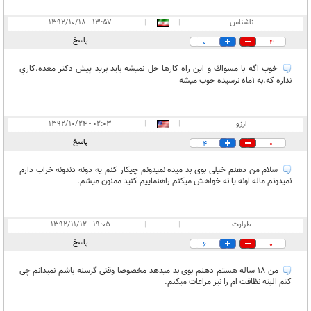
ناشناس
|
|
۱۳:۵۷ - ۱۳۹۲/۱۰/۱۸
پاسخ
0
4
خوب اگه با مسواك و اين راه كارها حل نميشه بايد بريد پيش دكتر معده.كاري
نداره كه.به 1ماه نرسيده خوب ميشه
ارزو
|
|
۰۲:۰۳ - ۱۳۹۲/۱۰/۲۴
پاسخ
4
0
سلام من دهنم خیلی بوی بد میده نمیدونم چیکار کنم یه دونه دندونه خراب دارم
نمیدونم ماله اونه یا نه خواهش میکنم راهنماییم کنید ممنون میشم.
طراوت
|
|
۱۹:۰۵ - ۱۳۹۲/۱۱/۱۲
پاسخ
6
0
من 18 ساله هستم دهنم بوی بد میدهد مخصوصا وقتی گرسنه باشم نمیدانم چی
کنم البته نظافت ام را نیز مراعات میکنم.