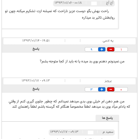
آخ آخ
|
|
۰۰:۱۸ - ۱۳۹۳/۰۱/۰۶
راحت بهش بگو دوست عزیز ناراحت که نمیشه ازت تشکرم میکنه.چون تو
روابطش تاثیر بد میذاره
یه ادمی
|
|
۱۹:۵۱ - ۱۳۹۳/۰۱/۱۴
پاسخ
9
1
من نمیدونم دهنم بوی بد میده یا نه باید از کجا متوجه بشم?
پرويز
|
|
۰۹:۱۳ - ۱۳۹۳/۰۱/۱۷
پاسخ
3
0
من هم دهن ام خيلى بوى بدى ميدهد نميدانم كه چطور جلوى گيرى كنم از وقتي
كه يادام ميآد بوى بد ميدهد لطفآ مخصوصآ هنگام كه گرسنه باشم لطفآ راهنماى كند
پاسخ ها
سعید م
|
|
۰۹:۱۳ - ۱۳۹۳/۰۱/۱۷