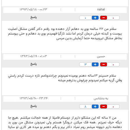
۰۰:۲۳ - ۱۳۹۳/۰۵/۱۸
|
|
nahal
پاسخ
0
0
سلام من 22 سالمه بوی بد دهانم آزار دهنده بود رفتم دکتر گفتن مشکل اصلیت
یبوست و کبدته خیلی درمان کردم اما نشد تازگیا فهمیدم بوی بد دهانم و حتی یبوستم
بخاطر مشکل تیروییدمه حتما آزمایش بدین.مرسی
حسين
|
|
۰۱:۰۳ - ۱۳۹۳/۰۵/۱۹
پاسخ
3
0
سلام حسينم 13ساله دهنم بوميده نميدونم چرادندونامم تازه درست كردم راستي
وقتي گريه ميكنم نميدونم چرابوش بدترهم ميشه
یه بدشانس
|
|
۲۳:۲۴ - ۱۳۹۳/۰۵/۲۰
پاسخ
8
0
من 7 ساله که این مشکلو دارم از دوستام فامیلا از همه خجالت میکشم .هیچ جا
دیگه حرف نمیزنم .همه فک میکنن درونگرا هستم ولی نمیدونن مشکل من بوی بد
دهانمه.دارم دیوونه میشم روم نمیاد دکتر برم و بگم دهنم بو میده هر کاری تو سایتا