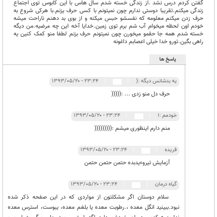
گفتن کردم درس نشد .از زندگی خسته شدم سال هاس با این کابوس توی اجتماع
زندگی میکنم.تقریبا دوستی ندارم چون نمیتونم با کسی حرف یزنم.با هرکی شروع به
حرف زدن میکنم معلومه که نفسشو حبس میکنه و از بوی بد دهنم ناراحت میشه
خودم اون لحظه میخوام آب شم برم توی زمین.خدایا آخه این چه مرضیه.من دیگه
خسته شدم همه جا حقمو میخورن چون نمیتونم حرف بزنم لطفا منو کمک کنین یه
راهی بگین.تورو خدا خیلی اعصابم داغونه
پاسخ ها
یه بدشانس دیگه :(
|
|
۲۳:۲۴ - ۱۳۹۳/۰۵/۲۰
حرف دل منو زدی ... :(((((
خودمم :ا
|
|
۲۳:۲۴ - ۱۳۹۳/۰۵/۲۰
منم دارم اینظوری میشم :(((((((((
فریده
|
|
۲۳:۲۴ - ۱۳۹۳/۰۵/۲۰
آزمایش تیروءیدبده حتمن حتمن حتمن
گیاه درمان
|
|
۲۳:۲۴ - ۱۳۹۳/۰۵/۲۰
سلام دوستان اگر مشکلتون از مواردی که در این صفحه ذکر شده
نبود.ببینید انگل معده ،.رطوبت معده یا بلغم معده، یبوست، استرس معده