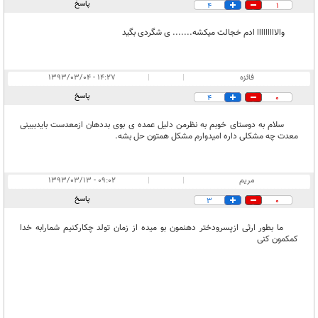
پاسخ
4
1
والااااااااا ادم خجالت میکشه....... ی شگردی بگید
فائزه
|
|
۱۴:۲۷ - ۱۳۹۳/۰۳/۰۴
پاسخ
4
0
سلام به دوستای خوبم به نظرمن دلیل عمده ی بوی بددهان ازمعدست بایدببینی
معدت چه مشکلی داره امیدوارم مشکل همتون حل بشه.
مریم
|
|
۰۹:۰۲ - ۱۳۹۳/۰۳/۱۳
پاسخ
3
0
ما بطور ارثی ازپسرودختر دهنمون بو میده از زمان تولد چکارکنیم شمارابه خدا
کمکمون کنی