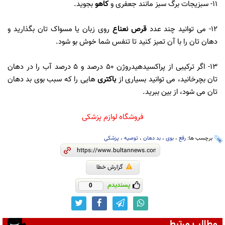
11- سبزیجات برگ سبز مانند جعفری و
کاهو
بجوید.
12- می‌ توانید چند عدد
قرص نعناع
روی زبان یا مسواک ‌تان بگذارید و
دهان‌ تان را با آن تمیز کنید تا تنفس شما خوش ‌بو شود.
13- اگر ترکیبی از پراکسیدهیدروژن 50 درصد و 5 درصد آب را در دهان‌
تان بچرخانید، می ‌توانید بسیاری از
باکتری
‌هایی را که سبب بوی بد دهان‌
تان می ‌شود، از بین ببرید.
فروشگاه لوازم پزشکی
برچسب ها:
رفع
،
بوی
،
بد دهان
،
توصیه
،
پزشکی
گزارش خطا
پسندیدم
0
مطالب مرتبط