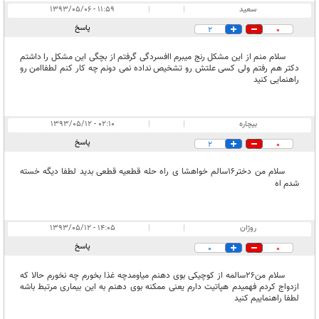
سعید
|
|
۱۱:۵۹ - ۱۳۹۳/۰۵/۰۶
پاسخ
2
0
سلام منم از این مشکل رنج میبرم اافسردگی گرفتم از بچگی این مشکل را داشتم
دکتر هم رفتم ولی کسی علتش رو تشخیص نداده نمی دونم چه کار کنم لطفاامن رو
راهنمایی کنید
بیچاره
|
|
۰۲:۱۰ - ۱۳۹۳/۰۵/۱۲
پاسخ
2
0
سلام من دختر16سالم خواهشا ی راه حله قطعیه قطعی بدید لطفا دیگه خسته
شدم اه
روژان
|
|
۱۴:۰۵ - ۱۳۹۳/۰۵/۱۲
پاسخ
0
0
سلام من26سالمه از کوچیکی بوی دهنم میاومدچه غذا بخورم چه نخورم حالا که
ازدواج کردم فهمیدم هپاتیت دارم یعنی ممکنه بوی دهنم به این بیماری مرتبط باشه
لطفا راهنماییم کنید