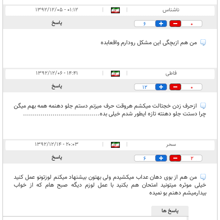
ناشناس
|
|
۰۱:۱۲ - ۱۳۹۲/۱۲/۰۵
پاسخ
6
0
من هم ازبچگی این مشکل رودارم واقعابده
فاطی
|
|
۱۴:۴۱ - ۱۳۹۲/۱۲/۰۶
پاسخ
12
0
ازحرف زدن خجتالت میکشم هروقت حرف میزنم دستم جلو دهنمه همه بهم میگن
چرا دستت جلو دهنته تازه ایطور شدم خیلی بده.......................................
سحر
|
|
۲۰:۰۳ - ۱۳۹۲/۱۲/۱۴
پاسخ
6
2
من هم از بوی دهان عداب میکشیدم ولی بهتون بیشنهاد میکنم لوزتونو عمل کنید
خیلی موثره میتونید امتحان هم بکنید با عمل لوزم دیگه صبح هام که از خواب
بیدارمیشم دهنم بو نمیده
پاسخ ها