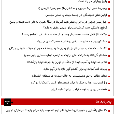
پاییز پربارش در راه است
بورس با عبور از ۵ میلیون و ۶۰۰ هزار باز هم رکورد تاریخی زد
اولین نطق نمایندگان در جلسه وبیناری صحن مجلس
چرا رئیس‌جمهور در ماجرای نقض‌عهد آمریکا در تنگهٔ هرمز، به‌جای «نبذ عهد» و پاسخ
قاطع، دلتنگیِ «تیم کارشناسی برای بررسی نقض» دارد؟
چگونه نقل‌قول منتسب به سردار وحیدی از هند به سخنرانی نتانیاهو رسید؟
سخنگوی وزارت خارجه: عراقچی و قالیباف به پاکستان می‌روند
۱۵۶ شب خدمت به مردم؛ تجلیل از پدران شهدای مدافع حرم در موکب شهدای رزکان
هشدار گرینلند به شرکت نفتی نزدیک به ترامپ درباره حفاری بدون مجوز
95 واحد تولیدی آسیب‌دیده از جنگ در تهران به چرخه تولید بازگشتند
بیروت فعلاً برنامه‌ای برای گفت‌وگوی تازه با تل‌آویو ندارد
تجاوز نظامی رژیم صهیونیستی به خاک سوریه در منطقه القنیطره
وال‌استریت‌ژرونال: جنگ با ایران ضعف‌های ارتش آمریکا را رو کرد
طعنه سی‌ان‌ان به توهم ترامپ برای تسلیم ایران
پربازدید ها
۳۰ سال واگذاری و خروج ثروت ملی؛ گام دوم تضعیف بنیه مردم وایجاد نارضایتی در بین