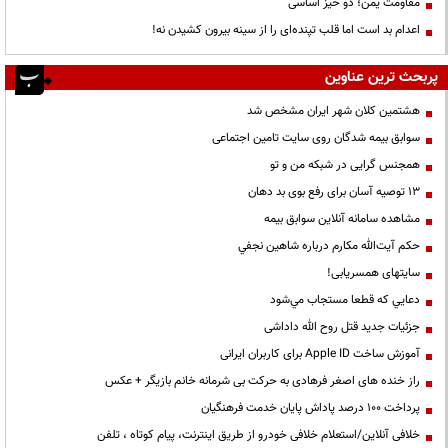
مقاومت یمن؛ دو خیز اساسی
اعدام بد است اما قلب تپنده‌ای را از سینه بیرون کشیدن نه!
پربحث ترین عناوین
هشتمین کلان شهر ایران مشخص شد
سوابق بیمه شدگان روی سایت تامین اجتماعی
همجنس گرایی در شبکه من و تو
13 توصیه آسان برای رفع بوی بد دهان
مشاهده سامانه آنلاين سوابق بیمه
حكم آيت‌الله مكارم درباره شاهين نجفي
سایتهای همسریابی!
دعايي كه قطعا مستجاب مي‌شود
جزئیات جدید قتل روح الله داداشی
آموزش ساخت Apple ID برای کاربران ایرانی
راز خنده های اصغر فرهادی به حرکت بی شرمانه خانم بازیگر + عکس
پرداخت ۱۰۰ درصد پاداش پایان خدمت فرهنگیان
خلافی آنلاین/استعلام خلافی خودرو از طریق اینترنت، پیام کوتاه ، تلفن