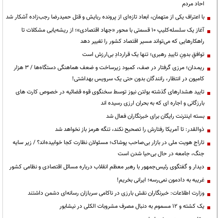
احاد مردم
با اعتراف یکی از متهمان، ابعاد تازه‌ای از پرونده ربایش و قتل حمیدرضا رجب‌زاده آشکار شد
آغاز یک سلسله‌کلیپ ۱۰ قسمتی با محور «جهاد اقتصادی»؛ از ریشه‌یابی مشکلات تا
راهکارهایی که می‌تواند مسیر اقتصاد کشور را تغییر دهد
توافقِ بدونِ تاییدِ رهبری؛ تنها یک قراردادِ بی‌ارزش است
ریمـدان؛ مرزی گرفتار در صف، کمبود زیرساخت و ضعف هماهنگی دستگاه‌ها / ۳ هزار
کامیون در انتظار، رانندگان بدون حتی یک سرویس بهداشتی!
تایید هشدارهای گذشته بولتن نیوز توسط سخنگوی قوه قضائیه در خصوص کارت های
بارزگانی و اجاره ای که به بحران ارزی رسیده اند
بسته اینترنت رایگان برای خبرنگاران فعال شد
ذوالقدر: تا آمریکا رفتارش را تصحیح نکند، تنگه هرمز باز نخواهد شد
تاراج هویت ملی در بازار بی‌صاحب پوشاک؛ مسئولان نظارت کجا خوابیده‌اند؟ / زیر سایه
جنگ، جامعه در حال بی‌حیا شدن است
دیدار و گفتگوی رئیس‌جمهور با رهبر معظم انقلاب درباره مسائل اقتصادی و نظامی کشور
غریبه به دادمون نمی‌رسه؛ ایرانی بخریم!
وزارت اطلاعات: خبرنگاران نقش بارزی در ناکامی سربازان رسانه‌ای دشمن داشتند
یک کشته و ۱۲ مسموم به دنبال مصرف مشروبات الکلی در نیشابور