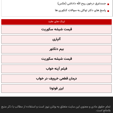
جسدغرق درخون روح الله داداشی (عکس)
پاسخ های دکتر توکلی به سوالات کنکوری ها
لینک های مفید
قیمت شیشه سکوریت
آلپاری
بیم دتکتور
قیمت شیشه سکوریت
فیلم آپنه خواب
درمان قطعی خروپف در خواب
لیزر فوتونا
تمام حقوق مادی و معنوی این سایت متعلق به بولتن نیوز است و استفاده از مطالب با ذکر منبع
بلامانع است.