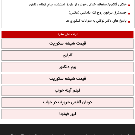
خلافی آنلاین/استعلام خلافی خودرو از طریق اینترنت، پیام کوتاه ، تلفن
جسدغرق درخون روح الله داداشی (عکس)
پاسخ های دکتر توکلی به سوالات کنکوری ها
لینک های مفید
قیمت شیشه سکوریت
آلپاری
بیم دتکتور
قیمت شیشه سکوریت
فیلم آپنه خواب
درمان قطعی خروپف در خواب
لیزر فوتونا