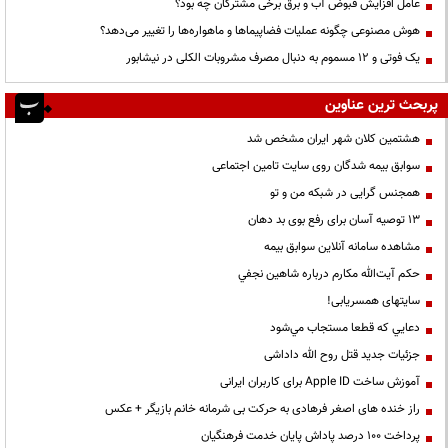
عامل افزایش قبوض آب و برق برخی مشترکان چه بود؟
هوش مصنوعی چگونه عملیات فضاپیماها و ماهواره‌ها را تغییر می‌دهد؟
یک فوتی و ۱۲ مسموم به دنبال مصرف مشروبات الکلی در نیشابور
پربحث ترین عناوین
هشتمین کلان شهر ایران مشخص شد
سوابق بیمه شدگان روی سایت تامین اجتماعی
همجنس گرایی در شبکه من و تو
13 توصیه آسان برای رفع بوی بد دهان
مشاهده سامانه آنلاين سوابق بیمه
حكم آيت‌الله مكارم درباره شاهين نجفي
سایتهای همسریابی!
دعايي كه قطعا مستجاب مي‌شود
جزئیات جدید قتل روح الله داداشی
آموزش ساخت Apple ID برای کاربران ایرانی
راز خنده های اصغر فرهادی به حرکت بی شرمانه خانم بازیگر + عکس
پرداخت ۱۰۰ درصد پاداش پایان خدمت فرهنگیان