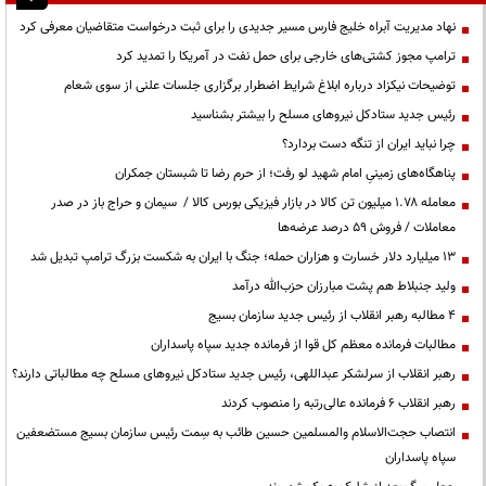
نهاد مدیریت آبراه خلیج فارس مسیر جدیدی را برای ثبت درخواست متقاضیان معرفی کرد
ترامپ مجوز کشتی‌های خارجی برای حمل نفت در آمریکا را تمدید کرد
توضیحات نیکزاد درباره ابلاغ شرایط اضطرار برگزاری جلسات علنی از سوی شعام
رئیس جدید ستادکل نیروهای مسلح را بیشتر بشناسید
چرا نباید ایران از تنگه دست بردارد؟
پناهگاه‌های زمینیِ امام شهید لو رفت؛ از حرم رضا تا شبستان جمکران
معامله ۱.۷۸ میلیون تن کالا در بازار فیزیکی بورس کالا / سیمان و حراج باز در صدر
معاملات / فروش ۵۹ درصد عرضه‌ها
۱۳ میلیارد دلار خسارت و هزاران حمله؛ جنگ با ایران به شکست بزرگ ترامپ تبدیل شد
ولید جنبلاط هم پشت مبارزان حزب‌الله درآمد
۴ مطالبه رهبر انقلاب از رئیس جدید سازمان بسیج
مطالبات فرمانده معظم کل قوا از فرمانده جدید سپاه پاسداران
رهبر انقلاب از سرلشکر عبداللهی، رئیس جدید ستادکل نیروهای مسلح چه مطالباتی دارند؟
رهبر انقلاب ۶ فرمانده عالی‌رتبه را منصوب کردند
انتصاب حجت‌الاسلام ‌والمسلمین حسین طائب به سِمت رئیس سازمان بسیج مستضعفین
سپاه پاسداران