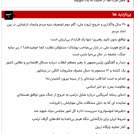
جعل مرگ بعد از شلیک به یک شهروند
پربازدید ها
۳۰ سال واگذاری و خروج ثروت ملی؛ گام دوم تضعیف بنیه مردم وایجاد نارضایتی در بین
احاد مردم
توافقِ بدونِ تاییدِ رهبری؛ تنها یک قراردادِ بی‌ارزش است
تاراج هویت ملی در بازار بی‌صاحب پوشاک؛ مسئولان نظارت کجا خوابیده‌اند؟ / زیر سایه
جنگ، جامعه در حال بی‌حیا شدن است
دیدار و گفتگوی رئیس‌جمهور با رهبر معظم انقلاب درباره مسائل اقتصادی و نظامی کشور
یک کشته و ۱۲ مسموم به دنبال مصرف مشروبات الکلی در نیشابور
اعدام بد است اما قلب تپنده‌ای را از سینه بیرون کشیدن نه!
مقاومت یمن؛ دو خیز اساسی
ادعای رسانه آمریکایی درباره تمایل ترامپ به خروج از جنگ بدون توافق هسته‌ای
نماینده ای که به دلیل مشکلات مالی موبایلش را فروخت
«علیرضا شهسواری» سرپرست اداره کل امور مجلس بنیاد شهید شد
شروط ایران برای بازگشایی تنگه هرمز بی‌اعتنا به لاف‌های گزاف ترامپ
آغاز تخلیه پایگاه اربیل