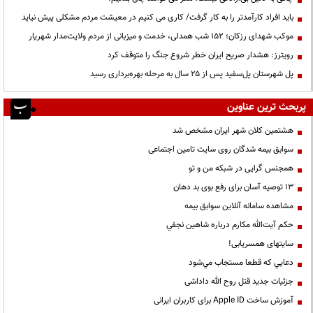
باید افراد کارآمدتر را به کار گرفت/ کاری می کنیم در معیشت مردم مشکلی پیش نیاید
موکب شهدای رزکان؛ ۱۵۲ شب همدلی، خدمت و میزبانی از مردم ولایت‌مدار شهریار
رویترز: هشدار صریح ایران خطر شروع جنگ را متوقف کرد
پل شهرستان پل‌سفید پس از ۲۵ سال به مرحله بهره‌برداری رسید
پربحث ترین عناوین
هشتمین کلان شهر ایران مشخص شد
سوابق بیمه شدگان روی سایت تامین اجتماعی
همجنس گرایی در شبکه من و تو
13 توصیه آسان برای رفع بوی بد دهان
مشاهده سامانه آنلاين سوابق بیمه
حكم آيت‌الله مكارم درباره شاهين نجفي
سایتهای همسریابی!
دعايي كه قطعا مستجاب مي‌شود
جزئیات جدید قتل روح الله داداشی
آموزش ساخت Apple ID برای کاربران ایرانی