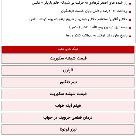
راز خنده های اصغر فرهادی به حرکت بی شرمانه خانم بازیگر + عکس
پرداخت ۱۰۰ درصد پاداش پایان خدمت فرهنگیان
خلافی آنلاین/استعلام خلافی خودرو از طریق اینترنت، پیام کوتاه ، تلفن
جسدغرق درخون روح الله داداشی (عکس)
پاسخ های دکتر توکلی به سوالات کنکوری ها
لینک های مفید
قیمت شیشه سکوریت
آلپاری
بیم دتکتور
قیمت شیشه سکوریت
فیلم آپنه خواب
درمان قطعی خروپف در خواب
لیزر فوتونا