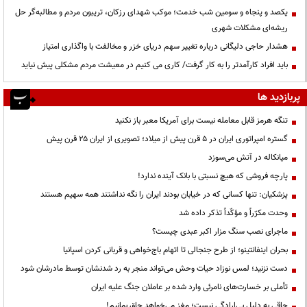
یکصد و پنجاه و سومین شب خدمت؛ موکب شهدای رزکان، تریبون مردم و مطالبه‌گر حل
ریشه‌ای مشکلات شهری
هشدار حاجی دلیگانی درباره تغییر سهم دریای خزر و مخالفت با واگذاری امتیاز
باید افراد کارآمدتر را به کار گرفت/ کاری می کنیم در معیشت مردم مشکلی پیش نیاید
پربازدید ها
تنگه هرمز قابل معامله نیست برای آمریکا معبر باز نکنید
گستره امپراتوری ایران در ۵ قرن پیش از میلاد؛ تصویری از ایران ۲۵ قرن پیش
میانکاله در آتش می‌سوزد
پارچه فروشی که هیچ نسبتی با بانک آینده ندارد!
پزشکیان: تنها کسانی که در خیابان بودند ایران را نگه نداشتند همه سهیم هستند
وحدت مکرّراً و مؤکّداً تذکر داده شد
ماجرای نصب سنگ مزار اکبر عبدی چیست؟
بحران اینفانتینو؛ از طرح جنجالی تا اتهام باج‌خواهی و قربانی کردن اسپانیا
دست نزنید؛ لمس نوزاد حیات وحش می‌تواند منجر به رد شدنشان توسط مادرشان شود
تأملی بر خسارت‌های نامرئی وارد شده بر عاملان جنگ علیه ایران
چاقی به دلیل بی‌ارادگی نیست؛ مغز می‌خواهد چاق بمانیم!