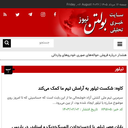
جمعه ۱۶ مرداد ۱۴۰۵
|
Friday , 07 August 2026
از
و
ته
هشدار درباره فروش حواله‌های صوری خودروهای وارداتی
ن
نو
تیلور
کاوه: شکست تیلور به آرامش تیم ما کمک می‌کند
سرمربی تیم ملی کشتی آزاد:خوشحالی ما از این بابت است که حساسیتی که تا امروز روی
موضوع مبارزه با تیلور ایجاد شده بود، از بین می‌رود...
کد خبر: ۸۴۵۱۰۵ تاریخ انتشار : ۱۴۰۳/۰۲/۰۲
پایان عصر تیلور با ازدست‌دادن المپیک؛دِیک و اسنایدر در پاریس