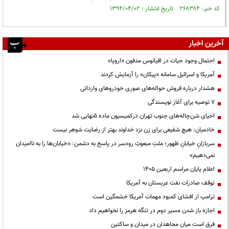
کد خبر: ۲۶۸۳۸۴ تاریخ انتشار : ۱۳۹۴/۰۴/۰۲
آخرین اخبار
احتمال وجود حیات در اقیانوس مدفون «اروپا»
آمریکا و اسرائیل سامانه «پیکان» را آزمایش کردند
هشدار درباره فروش حواله‌های صوری خودروهای وارداتی
۷ توصیه برای آغاز نویسندگی
احیای شن‌چاله‌های جنوب تهران درکمیسیون ماده ۵نهایی شد
خادمیان: هیچ شفیعی برای زن نزد خداوند بهتر از رضایت شوهر نیست
سربازانِ خیابانِ ظهور؛ ملتِ مبعوثِ رودسر در پاسخ به دشمن: «خیابان‌ها را به ناامیدان
نمی‌دهیم»
اعلام پایان مراسم اربعین ۱۴۰۵
توقف صادرات نفت عربستان به آمریکا
ترامپ از افشای کمبود مهمات آمریکا خشمگین است
اجازه باز شدن مسیر دوم در تنگه هرمز را نخواهیم داد
فرق است میان مجاهدان در میدان و ساکتین