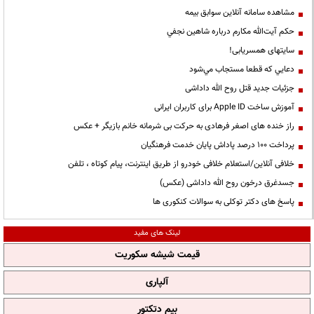
مشاهده سامانه آنلاين سوابق بیمه
حكم آيت‌الله مكارم درباره شاهين نجفي
سایتهای همسریابی!
دعايي كه قطعا مستجاب مي‌شود
جزئیات جدید قتل روح الله داداشی
آموزش ساخت Apple ID برای کاربران ایرانی
راز خنده های اصغر فرهادی به حرکت بی شرمانه خانم بازیگر + عکس
پرداخت ۱۰۰ درصد پاداش پایان خدمت فرهنگیان
خلافی آنلاین/استعلام خلافی خودرو از طریق اینترنت، پیام کوتاه ، تلفن
جسدغرق درخون روح الله داداشی (عکس)
پاسخ های دکتر توکلی به سوالات کنکوری ها
لینک های مفید
قیمت شیشه سکوریت
آلپاری
بیم دتکتور