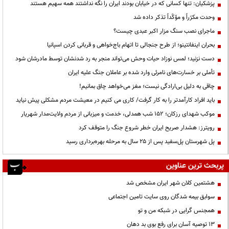
پزشکیان: تنها کسانی که در خیابان بودند ایران را نگه نداشتند همه سهیم هستند
وحدت مکرّراً و مؤکّداً تذکر داده شد
ماجرای نصب سنگ مزار اکبر عبدی چیست؟
بحران اینفانتینو؛ از طرح جنجالی تا اتهام باج‌خواهی و قربانی کردن اسپانیا
دست نزنید؛ لمس نوزاد حیات وحش می‌تواند منجر به رد شدنشان توسط مادرشان شود
تأملی بر خسارت‌های نامرئی وارد شده بر عاملان جنگ علیه ایران
چاقی به دلیل بی‌ارادگی نیست؛ مغز می‌خواهد چاق بمانیم!
باید افراد کارآمدتر را به کار گرفت/ کاری می کنیم در معیشت مردم مشکلی پیش نیاید
موکب شهدای رزکان؛ ۱۵۲ شب همدلی، خدمت و میزبانی از مردم ولایت‌مدار شهریار
رویترز: هشدار صریح ایران خطر شروع جنگ را متوقف کرد
پل شهرستان پل‌سفید پس از ۲۵ سال به مرحله بهره‌برداری رسید
پربحث ترین عناوین
هشتمین کلان شهر ایران مشخص شد
سوابق بیمه شدگان روی سایت تامین اجتماعی
همجنس گرایی در شبکه من و تو
13 توصیه آسان برای رفع بوی بد دهان