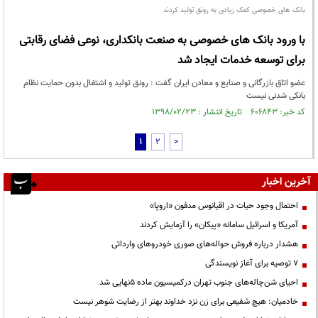
بانک های خصوصی کمک زیادی به رونق تولید کردند
با ورود بانک های خصوصی به صنعت بانکداری، نوعی فضای رقابتی
برای توسعه خدمات ایجاد شد
عضو اتاق بازرگانی و صنایع و معادن ایران گفت : رونق تولید و اشتغال بدون حمایت نظام
بانکی شدنی نیست
کد خبر: ۶۰۶۸۴۳ تاریخ انتشار : ۱۳۹۸/۰۲/۲۳
1
2
>
آخرین اخبار
احتمال وجود حیات در اقیانوس مدفون «اروپا»
آمریکا و اسرائیل سامانه «پیکان» را آزمایش کردند
هشدار درباره فروش حواله‌های صوری خودروهای وارداتی
۷ توصیه برای آغاز نویسندگی
احیای شن‌چاله‌های جنوب تهران درکمیسیون ماده ۵نهایی شد
خادمیان: هیچ شفیعی برای زن نزد خداوند بهتر از رضایت شوهر نیست