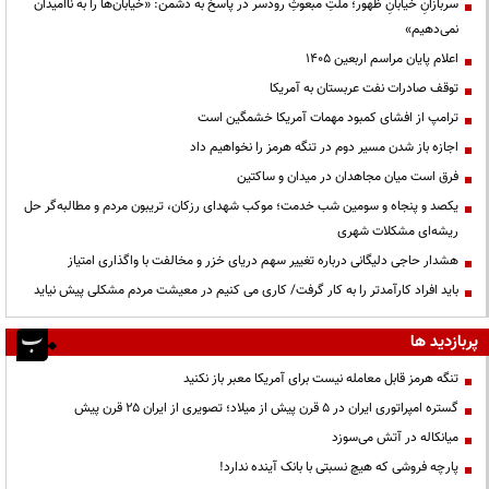
سربازانِ خیابانِ ظهور؛ ملتِ مبعوثِ رودسر در پاسخ به دشمن: «خیابان‌ها را به ناامیدان
نمی‌دهیم»
اعلام پایان مراسم اربعین ۱۴۰۵
توقف صادرات نفت عربستان به آمریکا
ترامپ از افشای کمبود مهمات آمریکا خشمگین است
اجازه باز شدن مسیر دوم در تنگه هرمز را نخواهیم داد
فرق است میان مجاهدان در میدان و ساکتین
یکصد و پنجاه و سومین شب خدمت؛ موکب شهدای رزکان، تریبون مردم و مطالبه‌گر حل
ریشه‌ای مشکلات شهری
هشدار حاجی دلیگانی درباره تغییر سهم دریای خزر و مخالفت با واگذاری امتیاز
باید افراد کارآمدتر را به کار گرفت/ کاری می کنیم در معیشت مردم مشکلی پیش نیاید
پربازدید ها
تنگه هرمز قابل معامله نیست برای آمریکا معبر باز نکنید
گستره امپراتوری ایران در ۵ قرن پیش از میلاد؛ تصویری از ایران ۲۵ قرن پیش
میانکاله در آتش می‌سوزد
پارچه فروشی که هیچ نسبتی با بانک آینده ندارد!