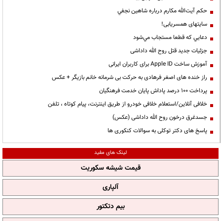
حكم آيت‌الله مكارم درباره شاهين نجفي
سایتهای همسریابی!
دعايي كه قطعا مستجاب مي‌شود
جزئیات جدید قتل روح الله داداشی
آموزش ساخت Apple ID برای کاربران ایرانی
راز خنده های اصغر فرهادی به حرکت بی شرمانه خانم بازیگر + عکس
پرداخت ۱۰۰ درصد پاداش پایان خدمت فرهنگیان
خلافی آنلاین/استعلام خلافی خودرو از طریق اینترنت، پیام کوتاه ، تلفن
جسدغرق درخون روح الله داداشی (عکس)
پاسخ های دکتر توکلی به سوالات کنکوری ها
لینک های مفید
قیمت شیشه سکوریت
آلپاری
بیم دتکتور