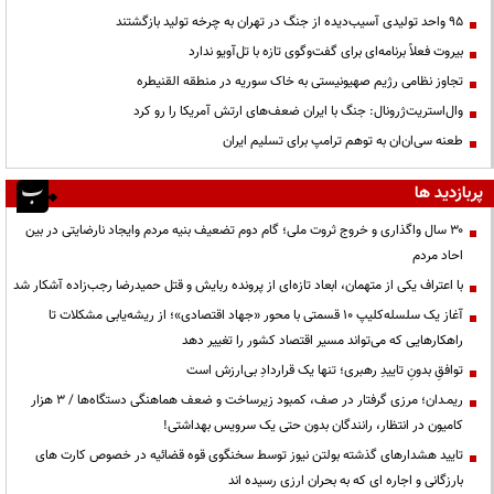
95 واحد تولیدی آسیب‌دیده از جنگ در تهران به چرخه تولید بازگشتند
بیروت فعلاً برنامه‌ای برای گفت‌وگوی تازه با تل‌آویو ندارد
تجاوز نظامی رژیم صهیونیستی به خاک سوریه در منطقه القنیطره
وال‌استریت‌ژرونال: جنگ با ایران ضعف‌های ارتش آمریکا را رو کرد
طعنه سی‌ان‌ان به توهم ترامپ برای تسلیم ایران
پربازدید ها
۳۰ سال واگذاری و خروج ثروت ملی؛ گام دوم تضعیف بنیه مردم وایجاد نارضایتی در بین
احاد مردم
با اعتراف یکی از متهمان، ابعاد تازه‌ای از پرونده ربایش و قتل حمیدرضا رجب‌زاده آشکار شد
آغاز یک سلسله‌کلیپ ۱۰ قسمتی با محور «جهاد اقتصادی»؛ از ریشه‌یابی مشکلات تا
راهکارهایی که می‌تواند مسیر اقتصاد کشور را تغییر دهد
توافقِ بدونِ تاییدِ رهبری؛ تنها یک قراردادِ بی‌ارزش است
ریمـدان؛ مرزی گرفتار در صف، کمبود زیرساخت و ضعف هماهنگی دستگاه‌ها / ۳ هزار
کامیون در انتظار، رانندگان بدون حتی یک سرویس بهداشتی!
تایید هشدارهای گذشته بولتن نیوز توسط سخنگوی قوه قضائیه در خصوص کارت های
بارزگانی و اجاره ای که به بحران ارزی رسیده اند