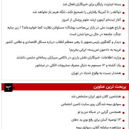
بسته اینترنت رایگان برای خبرنگاران فعال شد
ذوالقدر: تا آمریکا رفتارش را تصحیح نکند، تنگه هرمز باز نخواهد شد
آغاز ثبت‌نام آزمون ارشد علوم پزشکی از امروز
تاراج هویت ملی در بازار بی‌صاحب پوشاک؛ مسئولان نظارت کجا خوابیده‌اند؟ / زیر سایه
جنگ، جامعه در حال بی‌حیا شدن است
دیدار و گفتگوی رئیس‌جمهور با رهبر معظم انقلاب درباره مسائل اقتصادی و نظامی کشور
غریبه به دادمون نمی‌رسه؛ ایرانی بخریم!
وزارت اطلاعات: خبرنگاران نقش بارزی در ناکامی سربازان رسانه‌ای دشمن داشتند
یک کشته و ۱۲ مسموم به دنبال مصرف مشروبات الکلی در نیشابور
هشدار نسبت به وقوع تندباد در تهران
پربحث ترین عناوین
هشتمین کلان شهر ایران مشخص شد
سوابق بیمه شدگان روی سایت تامین اجتماعی
همجنس گرایی در شبکه من و تو
13 توصیه آسان برای رفع بوی بد دهان
مشاهده سامانه آنلاين سوابق بیمه