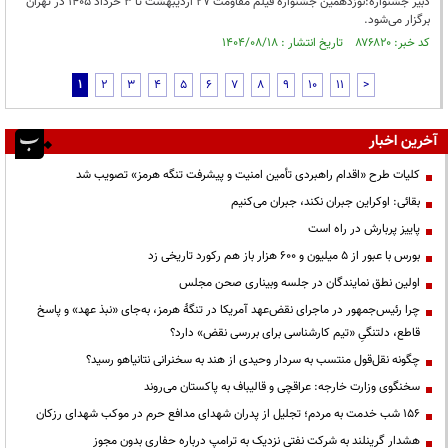
دبیر جشنواره:نوزدهمین جشنواره فیلم مقاومت ۲۷ اردیبهشت تا ۳ خرداد ۱۴۰۵ در تهران
برگزار می‌شود.
کد خبر: ۸۷۶۸۲۰ تاریخ انتشار : ۱۴۰۴/۰۸/۱۸
1
2
3
4
5
6
7
8
9
10
11
>
آخرین اخبار
کلیات طرح «اقدام راهبردی تأمین امنیت و پیشرفت تنگه هرمز» تصویب شد
بقائی: اوکراین جبران نکند، جبران می‌کنیم
پاییز پربارش در راه است
بورس با عبور از ۵ میلیون و ۶۰۰ هزار باز هم رکورد تاریخی زد
اولین نطق نمایندگان در جلسه وبیناری صحن مجلس
چرا رئیس‌جمهور در ماجرای نقض‌عهد آمریکا در تنگهٔ هرمز، به‌جای «نبذ عهد» و پاسخ
قاطع، دلتنگیِ «تیم کارشناسی برای بررسی نقض» دارد؟
چگونه نقل‌قول منتسب به سردار وحیدی از هند به سخنرانی نتانیاهو رسید؟
سخنگوی وزارت خارجه: عراقچی و قالیباف به پاکستان می‌روند
۱۵۶ شب خدمت به مردم؛ تجلیل از پدران شهدای مدافع حرم در موکب شهدای رزکان
هشدار گرینلند به شرکت نفتی نزدیک به ترامپ درباره حفاری بدون مجوز